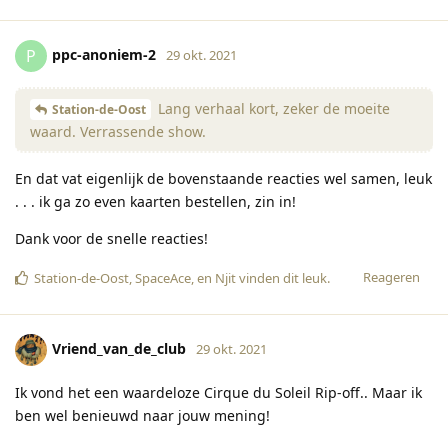
ppc-anoniem-2
P
29 okt. 2021
Lang verhaal kort, zeker de moeite
Station-de-Oost
waard. Verrassende show.
En dat vat eigenlijk de bovenstaande reacties wel samen, leuk
. . . ik ga zo even kaarten bestellen, zin in!
Dank voor de snelle reacties!
Reageren
Station-de-Oost
,
SpaceAce
, en
Njit
vinden dit leuk
.
Vriend_van_de_club
29 okt. 2021
Ik vond het een waardeloze Cirque du Soleil Rip-off.. Maar ik
ben wel benieuwd naar jouw mening!