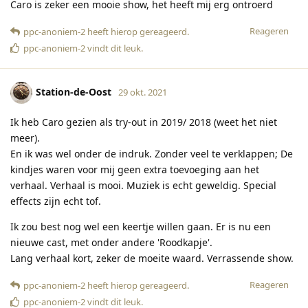
Caro is zeker een mooie show, het heeft mij erg ontroerd
Reageren
ppc-anoniem-2
heeft hierop gereageerd
.
ppc-anoniem-2
vindt dit leuk
.
Station-de-Oost
29 okt. 2021
Ik heb Caro gezien als try-out in 2019/ 2018 (weet het niet
meer).
En ik was wel onder de indruk. Zonder veel te verklappen; De
kindjes waren voor mij geen extra toevoeging aan het
verhaal. Verhaal is mooi. Muziek is echt geweldig. Special
effects zijn echt tof.
Ik zou best nog wel een keertje willen gaan. Er is nu een
nieuwe cast, met onder andere 'Roodkapje'.
Lang verhaal kort, zeker de moeite waard. Verrassende show.
Reageren
ppc-anoniem-2
heeft hierop gereageerd
.
ppc-anoniem-2
vindt dit leuk
.