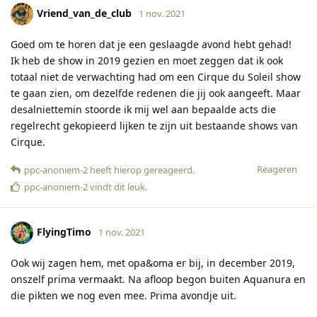
Vriend_van_de_club
1 nov. 2021
Goed om te horen dat je een geslaagde avond hebt gehad!
Ik heb de show in 2019 gezien en moet zeggen dat ik ook
totaal niet de verwachting had om een Cirque du Soleil show
te gaan zien, om dezelfde redenen die jij ook aangeeft. Maar
desalniettemin stoorde ik mij wel aan bepaalde acts die
regelrecht gekopieerd lijken te zijn uit bestaande shows van
Cirque.
Reageren
ppc-anoniem-2
heeft hierop gereageerd
.
ppc-anoniem-2
vindt dit leuk
.
FlyingTimo
1 nov. 2021
Ook wij zagen hem, met opa&oma er bij, in december 2019,
onszelf prima vermaakt. Na afloop begon buiten Aquanura en
die pikten we nog even mee. Prima avondje uit.