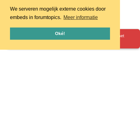
We serveren mogelijk externe cookies door
embeds in forumtopics.
Meer informatie
Oké!
Oeps! Er is iets misgegaan. Herlaad de pagina en probeer het
opnieuw.
Homepage
Huisregels
Privacy
© 2026 - pretpark.club