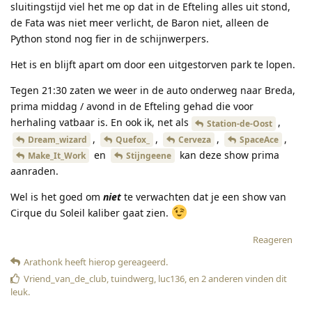
sluitingstijd viel het me op dat in de Efteling alles uit stond,
de Fata was niet meer verlicht, de Baron niet, alleen de
Python stond nog fier in de schijnwerpers.
Het is en blijft apart om door een uitgestorven park te lopen.
Tegen 21:30 zaten we weer in de auto onderweg naar Breda,
prima middag / avond in de Efteling gehad die voor
herhaling vatbaar is. En ook ik, net als
,
Station-de-Oost
,
,
,
,
Dream_wizard
Quefox_
Cerveza
SpaceAce
en
kan deze show prima
Make_It_Work
Stijngeene
aanraden.
Wel is het goed om
niet
te verwachten dat je een show van
Cirque du Soleil kaliber gaat zien.
Reageren
Arathonk
heeft hierop gereageerd
.
Vriend_van_de_club
,
tuindwerg
,
luc136
, en
2
anderen
vinden dit
leuk
.