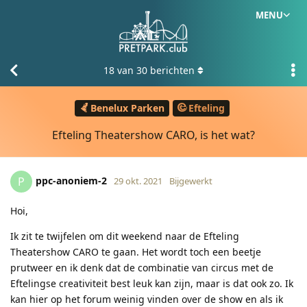
MENU
18
van
30
berichten
Benelux Parken
Efteling
Efteling Theatershow CARO, is het wat?
ppc-anoniem-2
P
29 okt. 2021
Bijgewerkt
Hoi,
Ik zit te twijfelen om dit weekend naar de Efteling
Theatershow CARO te gaan. Het wordt toch een beetje
prutweer en ik denk dat de combinatie van circus met de
Eftelingse creativiteit best leuk kan zijn, maar is dat ook zo. Ik
kan hier op het forum weinig vinden over de show en als ik