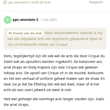
Reageren
ppc-anoniem-2
vindt dit leuk
.
ppc-anoniem-2
P
1 nov. 2021
Maar desalniettemin stoorde ik mij
Vriend_van_de_club
wel aan bepaalde acts die regelrecht gekopieerd lijken te
zijn uit bestaande shows van Cirque.
Eens, tegelijkertijd zijn dit ook wel de acts die door Cirque du
Soleil ook als opvullers worden ingekocht. De balanceer-act,
arial straps en body trapeze zijn voor Cirque ook gewoon
inkoop acts. De upsell van Cirque zit in de muziek, kostuums
en het een verhaal of uniform geheel maken van de show. En
daar zie je dat De Efteling dat ook wel doet, maar of ik het
echt als een soort
jatwerk
zie weet ik niet.
Had wel gehoopt dat sommige acts langer zouden zijn, zoals
die arial straps.