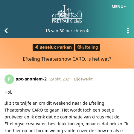
MENU
18
van
30
berichten
Benelux Parken
Efteling
Efteling Theatershow CARO, is het wat?
ppc-anoniem-2
P
29 okt. 2021
Bijgewerkt
Hoi,
Ik zit te twijfelen om dit weekend naar de Efteling
Theatershow CARO te gaan. Het wordt toch een beetje
prutweer en ik denk dat de combinatie van circus met de
Eftelingse creativiteit best leuk kan zijn, maar is dat ook zo. Ik
kan hier op het forum weinig vinden over de show en als ik