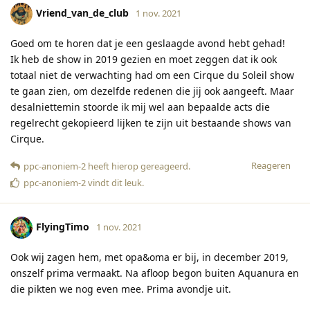
Vriend_van_de_club
1 nov. 2021
Goed om te horen dat je een geslaagde avond hebt gehad!
Ik heb de show in 2019 gezien en moet zeggen dat ik ook
totaal niet de verwachting had om een Cirque du Soleil show
te gaan zien, om dezelfde redenen die jij ook aangeeft. Maar
desalniettemin stoorde ik mij wel aan bepaalde acts die
regelrecht gekopieerd lijken te zijn uit bestaande shows van
Cirque.
Reageren
ppc-anoniem-2
heeft hierop gereageerd
.
ppc-anoniem-2
vindt dit leuk
.
FlyingTimo
1 nov. 2021
Ook wij zagen hem, met opa&oma er bij, in december 2019,
onszelf prima vermaakt. Na afloop begon buiten Aquanura en
die pikten we nog even mee. Prima avondje uit.