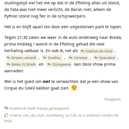
sluitingstijd viel het me op dat in de Efteling alles uit stond,
de Fata was niet meer verlicht, de Baron niet, alleen de
Python stond nog fier in de schijnwerpers.
Het is en blijft apart om door een uitgestorven park te lopen.
Tegen 21:30 zaten we weer in de auto onderweg naar Breda,
prima middag / avond in de Efteling gehad die voor
herhaling vatbaar is. En ook ik, net als
,
Station-de-Oost
,
,
,
,
Dream_wizard
Quefox_
Cerveza
SpaceAce
en
kan deze show prima
Make_It_Work
Stijngeene
aanraden.
Wel is het goed om
niet
te verwachten dat je een show van
Cirque du Soleil kaliber gaat zien.
Reageren
Arathonk
heeft hierop gereageerd
.
Vriend_van_de_club
,
tuindwerg
,
luc136
, en
2
anderen
vinden dit
leuk
.