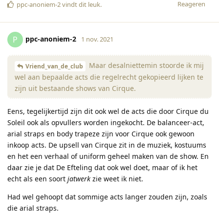
Reageren
ppc-anoniem-2
vindt dit leuk
.
ppc-anoniem-2
P
1 nov. 2021
Maar desalniettemin stoorde ik mij
Vriend_van_de_club
wel aan bepaalde acts die regelrecht gekopieerd lijken te
zijn uit bestaande shows van Cirque.
Eens, tegelijkertijd zijn dit ook wel de acts die door Cirque du
Soleil ook als opvullers worden ingekocht. De balanceer-act,
arial straps en body trapeze zijn voor Cirque ook gewoon
inkoop acts. De upsell van Cirque zit in de muziek, kostuums
en het een verhaal of uniform geheel maken van de show. En
daar zie je dat De Efteling dat ook wel doet, maar of ik het
echt als een soort
jatwerk
zie weet ik niet.
Had wel gehoopt dat sommige acts langer zouden zijn, zoals
die arial straps.