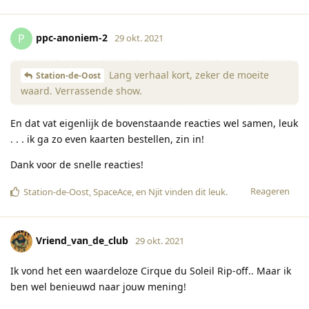
ppc-anoniem-2
P
29 okt. 2021
Lang verhaal kort, zeker de moeite
Station-de-Oost
waard. Verrassende show.
En dat vat eigenlijk de bovenstaande reacties wel samen, leuk
. . . ik ga zo even kaarten bestellen, zin in!
Dank voor de snelle reacties!
Reageren
Station-de-Oost
,
SpaceAce
, en
Njit
vinden dit leuk
.
Vriend_van_de_club
29 okt. 2021
Ik vond het een waardeloze Cirque du Soleil Rip-off.. Maar ik
ben wel benieuwd naar jouw mening!