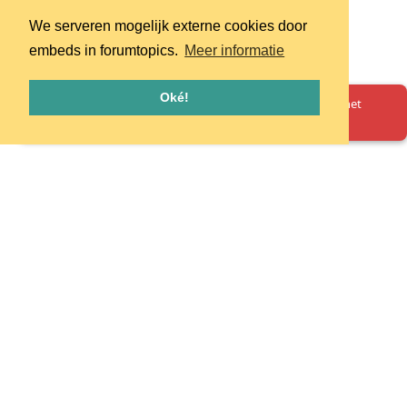
We serveren mogelijk externe cookies door
embeds in forumtopics.
Meer informatie
Oké!
Oeps! Er is iets misgegaan. Herlaad de pagina en probeer het
opnieuw.
Homepage
Huisregels
Privacy
© 2026 - pretpark.club