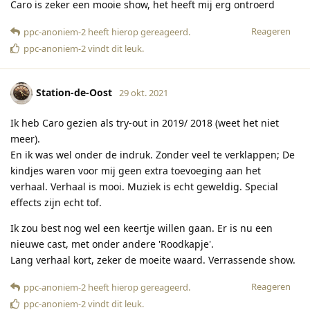
Caro is zeker een mooie show, het heeft mij erg ontroerd
Reageren
ppc-anoniem-2
heeft hierop gereageerd
.
ppc-anoniem-2
vindt dit leuk
.
Station-de-Oost
29 okt. 2021
Ik heb Caro gezien als try-out in 2019/ 2018 (weet het niet
meer).
En ik was wel onder de indruk. Zonder veel te verklappen; De
kindjes waren voor mij geen extra toevoeging aan het
verhaal. Verhaal is mooi. Muziek is echt geweldig. Special
effects zijn echt tof.
Ik zou best nog wel een keertje willen gaan. Er is nu een
nieuwe cast, met onder andere 'Roodkapje'.
Lang verhaal kort, zeker de moeite waard. Verrassende show.
Reageren
ppc-anoniem-2
heeft hierop gereageerd
.
ppc-anoniem-2
vindt dit leuk
.