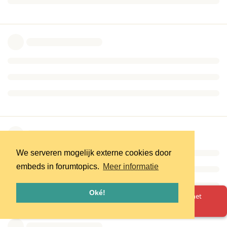
We serveren mogelijk externe cookies door
embeds in forumtopics.
Meer informatie
Oké!
Oeps! Er is iets misgegaan. Herlaad de pagina en probeer het
opnieuw.