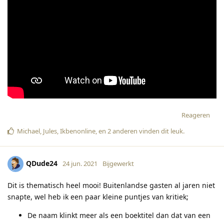
Reageren
Michael
,
Jules
,
Ikbenonline
, en
2
anderen
vinden dit leuk
.
QDude24
24 jun. 2021
Bijgewerkt
Dit is thematisch heel mooi! Buitenlandse gasten al jaren niet
snapte, wel heb ik een paar kleine puntjes van kritiek;
De naam klinkt meer als een boektitel dan dat van een