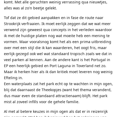
komt. Met alle geruchten weinig verrassing qua nieuwtjes,
alles was al zo'n beetje gelekt.
Tof dat ze dit gebied aanpakken en in fase de route naar
Strookrijk verfraaien. Ik moet eerlijk zeggen dat we wat meer
verwend zijn geweest qua concepts in het verleden waardoor
ik met de huidige platen nog wat moeite heb een mening te
vormen. Maar vooralsnog komt het als een prima uitbreiding
over met een stijl die ik kan waarderen, het oogt fris, maar
eerlijk gezegd ook wel wat standaard tropisch zoals we dat in
veel parken al kennen. Aan de andere kant is het Portugal in
EP een heerlijk gebied en Port Laguna in Toverland net zo.
Maar ik herken hier als ik dan kritiek moet leveren nog weinig
Efteling in.
Een waterplaats zat het park echt op te wachten in mijn ogen,
blij dat daarnaast de Theekopjes (want het thema veranderd,
dus maar even de standaard attractienaam) blijft. Het park
mist al zoveel infills voor de gehele familie.
Al met al betere keuzes in mijn ogen als dat er in reizenrijk