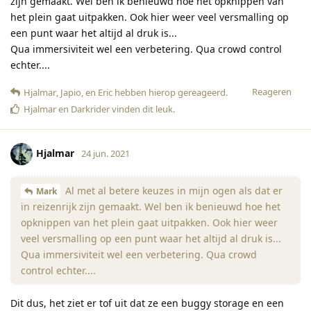
zijn gemaakt. Wel ben ik benieuwd hoe het opknippen van
het plein gaat uitpakken. Ook hier weer veel versmalling op
een punt waar het altijd al druk is...
Qua immersiviteit wel een verbetering. Qua crowd control
echter....
Reageren
Hjalmar
,
Japio
, en
Eric
hebben hierop gereageerd
.
Hjalmar
en
Darkrider
vinden dit leuk
.
Hjalmar
24 jun. 2021
Al met al betere keuzes in mijn ogen als dat er
Mark
in reizenrijk zijn gemaakt. Wel ben ik benieuwd hoe het
opknippen van het plein gaat uitpakken. Ook hier weer
veel versmalling op een punt waar het altijd al druk is...
Qua immersiviteit wel een verbetering. Qua crowd
control echter....
Dit dus, het ziet er tof uit dat ze een buggy storage en een