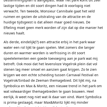
bestemmingsplan is aangepast. Maar het park komt uit zeer
lastige tijden en dit soort dingen had ik voorlopig niet
verwacht. Ten tweede, Monsieur Cannibale gaat het veld
ruimen en gezien de uitstraling van de attractie en de
huidige tijdsgeest is dat alleen maar goed nieuws. De
Efteling moet geen merk worden of zijn dat op die manier het
nieuws haalt.
Als derde, eindelijk(!?) een attractie erbij in het park waar
water een rol lijkt te gaan spelen. Met zomers die langer
duren en warmer worden is verfrissing in dit soort
speelelementen een goede toevoeging aan je park wat mij
betreft. Ook mooi dat het levensloze Vogelrok plein dat vol
stenen lag meer smoel en aanzien gaat krijgen. Zo te zien
krijgen we een echte scheiding tussen Carnaval Festival en
Vogelrok/Sinbad de Zeeman themagebied. Dit lijkt mij, na
Symbolica en Max & Moritz, een nieuwe trend in het park om
wat volwaardiger themagebieden te gaan bouwen. Heel
eerlijk, ik weet nog niet wat ik daar van vind. Want Symbolica
is prima geslaagd, maar Max&Moritz lijkt mij minder