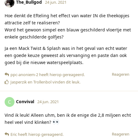
The_Bullgod
24 jun. 2021
Hoe denkt de Efteling het effect van water IN die theekopjes
attractie zelf te realiseren?
Word het gewoon simpel een blauw geschilderd vloertje met
enkele geschilderde golfjes?
Ja een Mack Twist & Splash was in het geval van echt water
een goede keuze geweest als vervanging en paste dan ook
goed bij die nieuwe waterspeelplaats.
Reageren
ppc-anoniem-2
heeft hierop gereageerd
.
Jasperzik
en
Trollenbol
vinden dit leuk
.
Convival
C
24 jun. 2021
Vind ik leuk! Alleen uhm, ben ik de enige die 2,8 miljoen echt
heel veel vind klinken?
Reageren
Eric
heeft hierop gereageerd
.