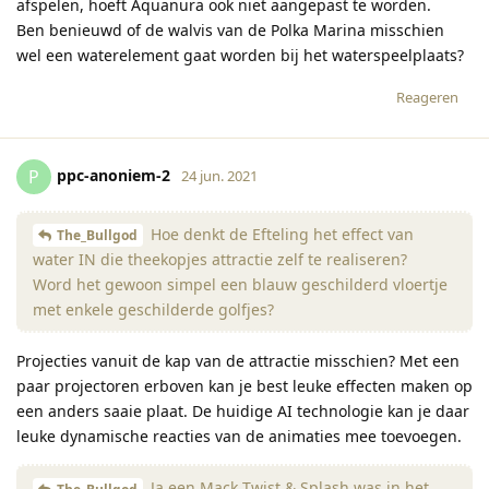
afspelen, hoeft Aquanura ook niet aangepast te worden.
Ben benieuwd of de walvis van de Polka Marina misschien
wel een waterelement gaat worden bij het waterspeelplaats?
Reageren
ppc-anoniem-2
P
24 jun. 2021
Hoe denkt de Efteling het effect van
The_Bullgod
water IN die theekopjes attractie zelf te realiseren?
Word het gewoon simpel een blauw geschilderd vloertje
met enkele geschilderde golfjes?
Projecties vanuit de kap van de attractie misschien? Met een
paar projectoren erboven kan je best leuke effecten maken op
een anders saaie plaat. De huidige AI technologie kan je daar
leuke dynamische reacties van de animaties mee toevoegen.
Ja een Mack Twist & Splash was in het