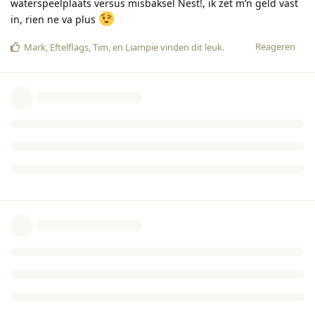
waterspeelplaats versus misbaksel Nest!, ik zet m’n geld vast
in, rien ne va plus
Reageren
Mark
,
Eftelflags
,
Tim
, en
Liampie
vinden dit leuk
.