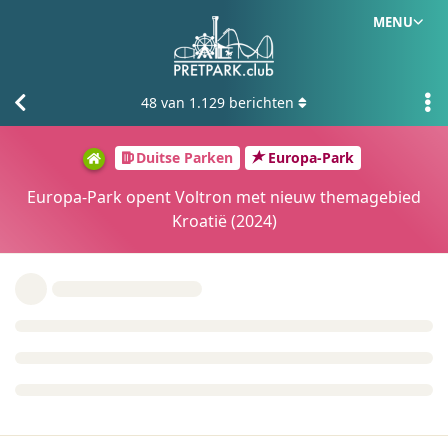
MENU
48
van
1.129
berichten
Duitse Parken
Europa-Park
Europa-Park opent Voltron met nieuw themagebied
Kroatië (2024)