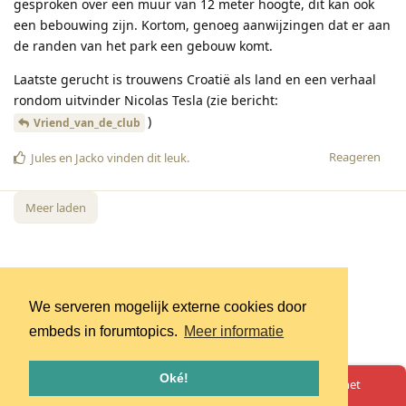
gesproken over een muur van 12 meter hoogte, dit kan ook
een bebouwing zijn. Kortom, genoeg aanwijzingen dat er aan
de randen van het park een gebouw komt.
Laatste gerucht is trouwens Croatië als land en een verhaal
rondom uitvinder Nicolas Tesla (zie bericht:
)
Vriend_van_de_club
Reageren
Jules
en
Jacko
vinden dit leuk
.
Meer laden
We serveren mogelijk externe cookies door
embeds in forumtopics.
Meer informatie
Oké!
Oeps! Er is iets misgegaan. Herlaad de pagina en probeer het
opnieuw.