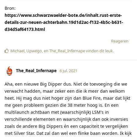
Bron:
https://www.schwarzwaelder-bote.de/inhalt.rust-erste-
details-zur-neuen-achterbahn.19d1d2ac-f132-4b5c-b631-
d34d5af64173.html
Reageren
Michael
,
Upwego
, en
The_Real_Infernape
vinden dit leuk
.
The_Real_Infernape
6 jul. 2021
Aha, een nieuwe Big Dipper dus. Niet de toevoeging die we
verwacht hadden, maar zeker een die ik meer dan welkom
heet. Hij mag dus niet hoger zijn dan Blue Fire, maar dat lijkt
me geen probleem gezien die 38 meter hoog is. En een
multilaunch achtbaan met (waarschijnlijk) LSM's in
verschillende elementen en waarschijnlijk dan ook inversies
zoals de andere Big Dippers én een capaciteit te vergelijken
met Silver Star. Dat zal dan wel een flinke baan worden. Ik kijk