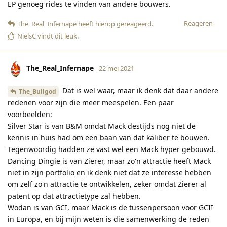
EP genoeg rides te vinden van andere bouwers.
Reageren
The_Real_Infernape
heeft hierop gereageerd
.
NielsC
vindt dit leuk
.
The_Real_Infernape
22 mei 2021
Dat is wel waar, maar ik denk dat daar andere
The_Bullgod
redenen voor zijn die meer meespelen. Een paar
voorbeelden:
Silver Star is van B&M omdat Mack destijds nog niet de
kennis in huis had om een baan van dat kaliber te bouwen.
Tegenwoordig hadden ze vast wel een Mack hyper gebouwd.
Dancing Dingie is van Zierer, maar zo'n attractie heeft Mack
niet in zijn portfolio en ik denk niet dat ze interesse hebben
om zelf zo'n attractie te ontwikkelen, zeker omdat Zierer al
patent op dat attractietype zal hebben.
Wodan is van GCI, maar Mack is de tussenpersoon voor GCII
in Europa, en bij mijn weten is die samenwerking de reden