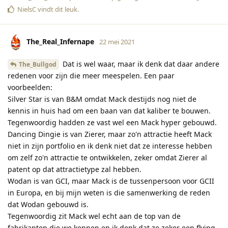
NielsC
vindt dit leuk
.
The_Real_Infernape
22 mei 2021
Dat is wel waar, maar ik denk dat daar andere
The_Bullgod
redenen voor zijn die meer meespelen. Een paar
voorbeelden:
Silver Star is van B&M omdat Mack destijds nog niet de
kennis in huis had om een baan van dat kaliber te bouwen.
Tegenwoordig hadden ze vast wel een Mack hyper gebouwd.
Dancing Dingie is van Zierer, maar zo'n attractie heeft Mack
niet in zijn portfolio en ik denk niet dat ze interesse hebben
om zelf zo'n attractie te ontwikkelen, zeker omdat Zierer al
patent op dat attractietype zal hebben.
Wodan is van GCI, maar Mack is de tussenpersoon voor GCII
in Europa, en bij mijn weten is die samenwerking de reden
dat Wodan gebouwd is.
Tegenwoordig zit Mack wel echt aan de top van de
fabrikanten die we kennen en ik denk dat ze zeker een flying