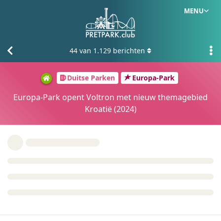
MENU
44
van
1.129
berichten
Duitse Parken
Europa-Park
Europa-Park opent Voltron met nieuw themagebied
Kroatië (2024)