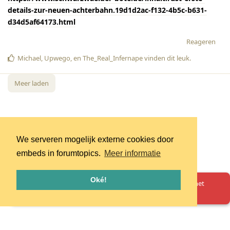
details-zur-neuen-achterbahn.19d1d2ac-f132-4b5c-b631-
d34d5af64173.html
Reageren
Michael
,
Upwego
, en
The_Real_Infernape
vinden dit leuk
.
Meer laden
We serveren mogelijk externe cookies door
embeds in forumtopics.
Meer informatie
Oké!
Oeps! Er is iets misgegaan. Herlaad de pagina en probeer het
opnieuw.