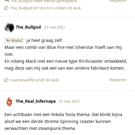
Reageren
The_Bullgod
heeft hierop gereageerd
.
The_Bullgod
en
Taronco
vinden dit leuk
.
The_Bullgod
21 mei 2021
ja heel graag zelf.
NielsC
Maar een combi van Blue Fire met Silverstar hoeft van mij
niet.
En zolang Mack niet een nieuw type thrillcoaster ontwikkeld,
mag deze van mij ook wel van een andere fabrikant komen.
Reageren
coasterwaffle
vindt dit leuk
.
The_Real_Infernape
21 mei 2021
Een achtbaan met een Nikola Tesla thema. Dat klinkt bijna
alsof we een derde Xtreme Spinning coaster kunnen
verwachten met steampunk thema