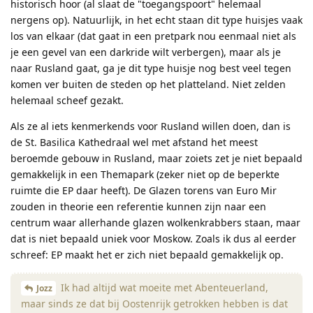
historisch hoor (al slaat de "toegangspoort" helemaal
nergens op). Natuurlijk, in het echt staan dit type huisjes vaak
los van elkaar (dat gaat in een pretpark nou eenmaal niet als
je een gevel van een darkride wilt verbergen), maar als je
naar Rusland gaat, ga je dit type huisje nog best veel tegen
komen ver buiten de steden op het platteland. Niet zelden
helemaal scheef gezakt.
Als ze al iets kenmerkends voor Rusland willen doen, dan is
de St. Basilica Kathedraal wel met afstand het meest
beroemde gebouw in Rusland, maar zoiets zet je niet bepaald
gemakkelijk in een Themapark (zeker niet op de beperkte
ruimte die EP daar heeft). De Glazen torens van Euro Mir
zouden in theorie een referentie kunnen zijn naar een
centrum waar allerhande glazen wolkenkrabbers staan, maar
dat is niet bepaald uniek voor Moskow. Zoals ik dus al eerder
schreef: EP maakt het er zich niet bepaald gemakkelijk op.
Ik had altijd wat moeite met Abenteuerland,
Jozz
maar sinds ze dat bij Oostenrijk getrokken hebben is dat