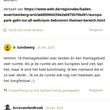
Vertaalt van
https://www.welt.de/regionales/baden-
wuerttemberg/article68fd904259e2e0975070bd91/europa-
park-geht-ins-all-weltraum-bekommt-themen-bereich.html
Reageren
TuttiFrutti
vindt dit leuk
.
tuindwerg
26 okt. 2025
Hmmm. 18 themagebieden over landen én een themagebied
over ruimte. Als je de ruimte als een Europees land ziet, kan
het, maar ik vind het heel kunstmatig. Ik ken niemand die er
zo over denkt... Ik zie de ruimte ook nog niet meedoen aan
het Songfestival ;-)
Reageren
Coasterfrenzy
en
Erik
hebben hierop gereageerd
.
ArcovandenBroek
26 okt. 2025