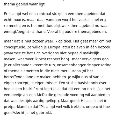
thema gebied waar ligt.
Er is altijd wel een centraal stukje in een themagebied dat
écht mooi is, maar daar vandaan word het vaak al snel erg
rommelig en is het niet duidelijk welk themagebied nu waar
eindigt/begint - althans: Vooral bij oudere themagebieden.
maar dat is niet zozeer waar ik op doel. Het gaat meer om het
conceptuele. Ze willen je Europa laten beleven in één bezoek
(waarmee ze het zich overigens niet bepaald makkelijk
maken, waarvoor ik best respect heb).. maar vervolgens gooi
je er allerhande vreemde IP's, onsamenhangende sponsoring
of thema elementen in die niets met Europa (of het
betreffende land) te maken hebben. Je wijkt dus af van je
eigen concept, je eigen missie. Een stukje basiskennis over
hoe je een bedrijf runt leert je al dat dit een no-no is. (zie het
een beetje als een McDo die gezonde voeding wil aanbieden -
dat was destijds aardig geflopt). Maargoed: Helaas is het in
pretparkland zo dat IP's altijd wel volk trekken, ongeacht hoe
goed/slecht je het gebruikt.