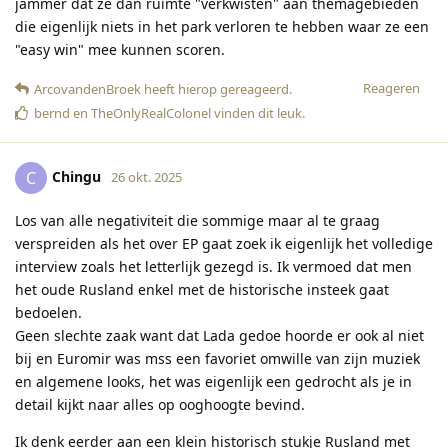
jammer dat ze dan ruimte "verkwisten" aan themagebieden
die eigenlijk niets in het park verloren te hebben waar ze een
"easy win" mee kunnen scoren.
Reageren
ArcovandenBroek
heeft hierop gereageerd
.
bernd
en
TheOnlyRealColonel
vinden dit leuk
.
Chingu
C
26 okt. 2025
Los van alle negativiteit die sommige maar al te graag
verspreiden als het over EP gaat zoek ik eigenlijk het volledige
interview zoals het letterlijk gezegd is. Ik vermoed dat men
het oude Rusland enkel met de historische insteek gaat
bedoelen.
Geen slechte zaak want dat Lada gedoe hoorde er ook al niet
bij en Euromir was mss een favoriet omwille van zijn muziek
en algemene looks, het was eigenlijk een gedrocht als je in
detail kijkt naar alles op ooghoogte bevind.
Ik denk eerder aan een klein historisch stukje Rusland met