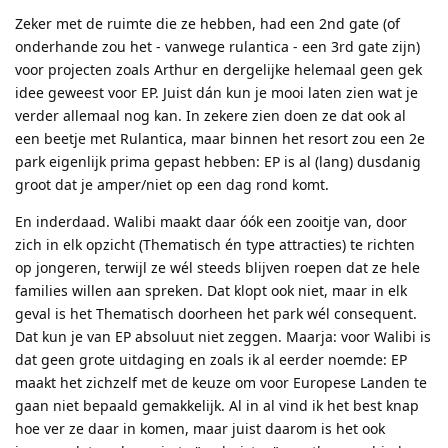
Zeker met de ruimte die ze hebben, had een 2nd gate (of
onderhande zou het - vanwege rulantica - een 3rd gate zijn)
voor projecten zoals Arthur en dergelijke helemaal geen gek
idee geweest voor EP. Juist dán kun je mooi laten zien wat je
verder allemaal nog kan. In zekere zien doen ze dat ook al
een beetje met Rulantica, maar binnen het resort zou een 2e
park eigenlijk prima gepast hebben: EP is al (lang) dusdanig
groot dat je amper/niet op een dag rond komt.
En inderdaad. Walibi maakt daar óók een zooitje van, door
zich in elk opzicht (Thematisch én type attracties) te richten
op jongeren, terwijl ze wél steeds blijven roepen dat ze hele
families willen aan spreken. Dat klopt ook niet, maar in elk
geval is het Thematisch doorheen het park wél consequent.
Dat kun je van EP absoluut niet zeggen. Maarja: voor Walibi is
dat geen grote uitdaging en zoals ik al eerder noemde: EP
maakt het zichzelf met de keuze om voor Europese Landen te
gaan niet bepaald gemakkelijk. Al in al vind ik het best knap
hoe ver ze daar in komen, maar juist daarom is het ook