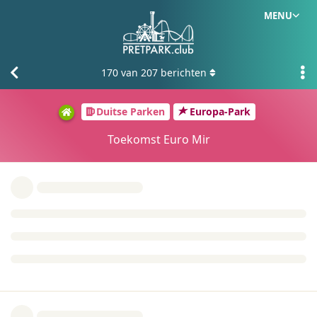
MENU
170
van
207
berichten
Duitse Parken
Europa-Park
Toekomst Euro Mir