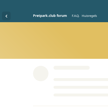
Pretpark.club forum
F.A.Q.
Huisregels