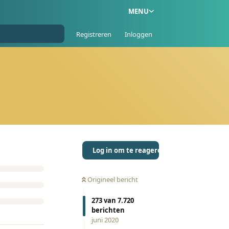
MENU
Registreren
Inloggen
Log in om te reageren
Origineel bericht
273
van
7.720
berichten
juni 2020