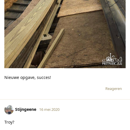
Nieuwe opgave, succes!
Reageren
Stijngeene
16 mei 2020
Troy?