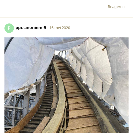
Reageren
ppc-anoniem-5
P
16 mei 2020