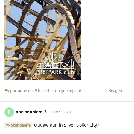
Reageren
ppc-anoniem-5
heeft hierop gereageerd
.
ppc-anoniem-5
P
16 mei 2020
Outlaw Run in Silver Doller City?
Stijngeene