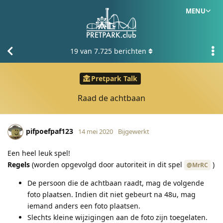
MENU
19
van
7.725
berichten
Pretpark Talk
Raad de achtbaan
pifpoefpaf123
14 mei 2020
Bijgewerkt
Een heel leuk spel!
Regels
(worden opgevolgd door autoriteit in dit spel
)
@MrRC
De persoon die de achtbaan raadt, mag de volgende
foto plaatsen. Indien dit niet gebeurt na 48u, mag
iemand anders een foto plaatsen.
Slechts kleine wijzigingen aan de foto zijn toegelaten.