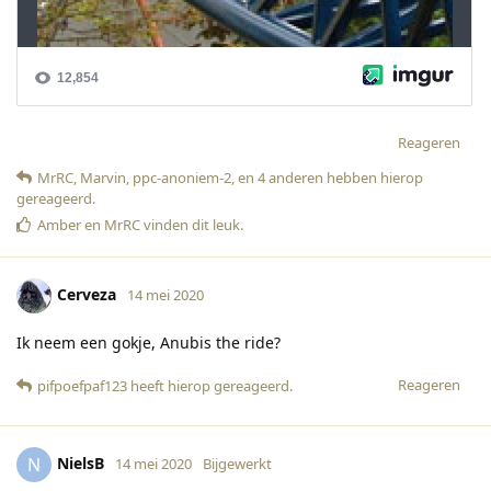
Reageren
MrRC
,
Marvin
,
ppc-anoniem-2
, en
4
anderen
hebben hierop
gereageerd
.
Amber
en
MrRC
vinden dit leuk
.
Cerveza
14 mei 2020
Ik neem een gokje, Anubis the ride?
Reageren
pifpoefpaf123
heeft hierop gereageerd
.
NielsB
N
14 mei 2020
Bijgewerkt