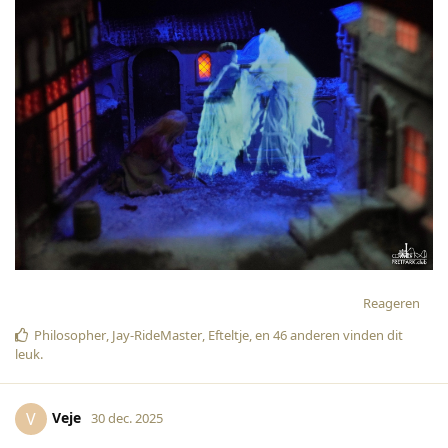
Reageren
Philosopher
,
Jay-RideMaster
,
Efteltje
, en
46
anderen
vinden dit
leuk
.
Veje
V
30 dec. 2025