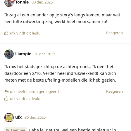
Tonnie
30 dec. 2025
Ik zag al een en ander op je story's langs komen, maar wat
een toffe uitwerking zeg, werkt heel mooi samen zo!
Reageren
ufx
vindt dit leuk
.
Liampie
30 dec. 2025
Ik mis het stadsgezicht op de achtergrond... Ik geef het
daardoor een 2/10. Verder heel indrukwekkend! Kan zich
meten met de beste Efteling-modellen die ik heb gezien.
Reageren
ufx
heeft hierop gereageerd
.
ufx
vindt dit leuk
.
ufx
30 dec. 2025
Haha ja, dat zou wel een beetje miniatuur in
Liampie