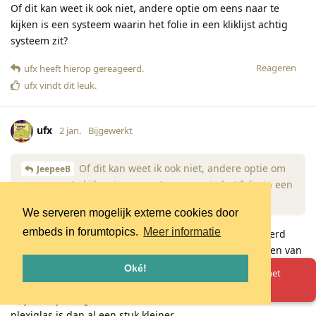
Of dit kan weet ik ook niet, andere optie om eens naar te
kijken is een systeem waarin het folie in een kliklijst achtig
systeem zit?
Reageren
ufx
heeft hierop gereageerd
.
ufx
vindt dit leuk
.
ufx
2 jan.
Bijgewerkt
Of dit kan weet ik ook niet, andere optie om
JeepeeB
eens naar te kijken is een systeem waarin het folie in een
kliklijst achtig systeem zit?
We serveren mogelijk externe cookies door
embeds in forumtopics.
Meer informatie
Bedankt voor de tips! Ik heb inderdaad al wat geprobeerd
met folie maar het probleem zit hem vooral in het vinden van
de juiste folie. De meeste geven toch een ietwat wazig beeld.
Oké!
Oeps! Er is iets misgegaan. Herlaad de pagina en probeer het
Het gaat pas goed als de folie echt een stukje dikker is en dan
opnieuw.
zit je al bijna tegen de 1mm aan. Het verschil met dun
plexiglas is dan al een stuk kleiner.