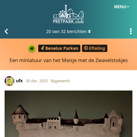
MENU
20
van
32
berichten
Benelux Parken
Efteling
Een miniatuur van het Meisje met de Zwavelstokjes
ufx
30 dec. 2025
Bijgewerkt