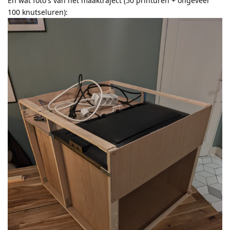
En wat foto's van het maaktraject (50 printuren + ongeveer
100 knutseluren):