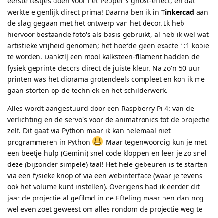
eerste testjes doen voor het Pepper's ghost-effect, en dat
werkte eigenlijk direct prima! Daarna ben ik in
Tinkercad
aan
de slag gegaan met het ontwerp van het decor. Ik heb
hiervoor bestaande foto's als basis gebruikt, al heb ik wel wat
artistieke vrijheid genomen; het hoefde geen exacte 1:1 kopie
te worden. Dankzij een mooi kalksteen-filament hadden de
fysiek geprinte decors direct de juiste kleur. Na zo'n 50 uur
printen was het diorama grotendeels compleet en kon ik me
gaan storten op de techniek en het schilderwerk.
Alles wordt aangestuurd door een Raspberry Pi 4: van de
verlichting en de servo's voor de animatronics tot de projectie
zelf. Dit gaat via Python maar ik kan helemaal niet
programmeren in Python
Maar tegenwoordig kun je met
een beetje hulp (Gemini) snel code kloppen en leer je zo snel
deze (bijzonder simpele) taal! Het hele gebeuren is te starten
via een fysieke knop of via een webinterface (waar je tevens
ook het volume kunt instellen). Overigens had ik eerder dit
jaar de projectie al gefilmd in de Efteling maar ben dan nog
wel even zoet geweest om alles rondom de projectie weg te