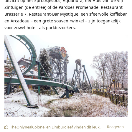
uitzicht op het Sprookjesbos, Aquanura, het Huis van de Vijf
Zintuigen (de entree) of de Pardoes Promenade. Restaurant
Brasserie 7, Restaurant-Bar Mystique, een sfeervolle koffiebar
en Arcadeau – een grote souvenirwinkel – zijn toegankelijk
voor zowel hotel- als parkbezoekers.
Reageren
TheOnlyRealColonel
en
Limburgleef
vinden dit leuk
.