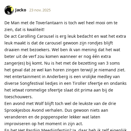
Jacko
23 nov. 2025
De Man met de Toverlantaarn is toch wel heel mooi om te
zien, dat is kwaliteit!
De act Carolling Carousel is erg leuk bedacht en wat het extra
leuk maakt is dat de carousel gewoon zijn rondjes blijft
draaien met bezoekers. Wel ben ik van mening dat het wat
beter uit de verf zou komen wanneer er nog één extra
zanger(es) bij komt. Nu is het met de bezetting van 3 soms
het geval dat ze wel kan horen zingen terwijl je niemand ziet.
Het entertainment in Anderberg is een vrolijke medley van
diverse Songfestival liedjes in een Tiroller sfeertje en ondanks
het ietwat rommelige sfeertje slaat dit prima aan bij de
toeschouwers.
Een avond met Wolf blijft toch wel de leukste van de drie
Sprookjesbos Avond verhalen. Dus gewoon niets aan
veranderen en de poppenspeler lekker wat laten
improviseren op het moment in zijn act.
En het Het Pardijn Meedijnfestijn? Ja, daar heb ik zelf eigenlijk