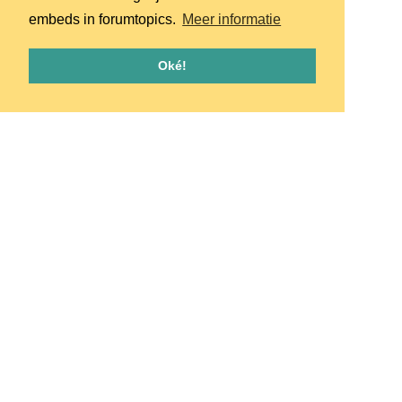
embeds in forumtopics.
Meer informatie
Oké!
Homepage
Huisregels
Privacy
© 2026 - pretpark.club
Alle rechten voorbehouden