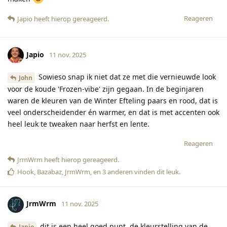
Reageren
Japio
heeft hierop gereageerd
.
Japio
11 nov. 2025
Sowieso snap ik niet dat ze met die vernieuwde look
John
voor de koude 'Frozen-vibe' zijn gegaan. In de beginjaren
waren de kleuren van de Winter Efteling paars en rood, dat is
veel onderscheidender én warmer, en dat is met accenten ook
heel leuk te tweaken naar herfst en lente.
Reageren
JrmWrm
heeft hierop gereageerd
.
Hook
,
Bazabaz
,
JrmWrm
, en
3
anderen
vinden dit leuk
.
JrmWrm
11 nov. 2025
dit is een heel goed punt, de kleurstelling van de
Japio