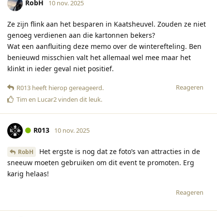
RobH
10 nov. 2025
Ze zijn flink aan het besparen in Kaatsheuvel. Zouden ze niet
genoeg verdienen aan die kartonnen bekers?
Wat een aanfluiting deze memo over de winterefteling. Ben
benieuwd misschien valt het allemaal wel mee maar het
klinkt in ieder geval niet positief.
Reageren
R013
heeft hierop gereageerd
.
Tim
en
Lucar2
vinden dit leuk
.
R013
10 nov. 2025
Het ergste is nog dat ze foto’s van attracties in de
RobH
sneeuw moeten gebruiken om dit event te promoten. Erg
karig helaas!
Reageren