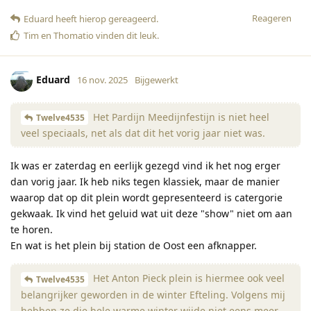
Reageren
Eduard
heeft hierop gereageerd
.
Tim
en
Thomatio
vinden dit leuk
.
Eduard
16 nov. 2025
Bijgewerkt
Het Pardijn Meedijnfestijn is niet heel
Twelve4535
veel speciaals, net als dat dit het vorig jaar niet was.
Ik was er zaterdag en eerlijk gezegd vind ik het nog erger
dan vorig jaar. Ik heb niks tegen klassiek, maar de manier
waarop dat op dit plein wordt gepresenteerd is catergorie
gekwaak. Ik vind het geluid wat uit deze "show" niet om aan
te horen.
En wat is het plein bij station de Oost een afknapper.
Het Anton Pieck plein is hiermee ook veel
Twelve4535
belangrijker geworden in de winter Efteling. Volgens mij
hebben ze die hele warme winter wijde niet eens meer