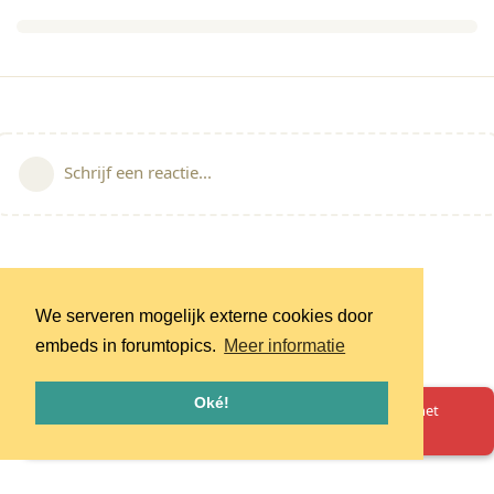
Schrijf een reactie...
We serveren mogelijk externe cookies door
embeds in forumtopics.
Meer informatie
Oké!
Oeps! Er is iets misgegaan. Herlaad de pagina en probeer het
opnieuw.