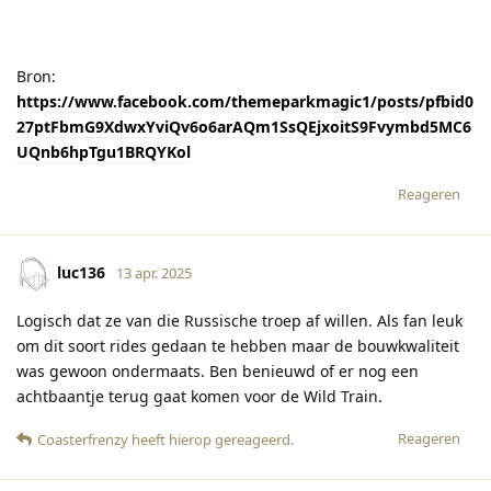
Bron:
https://www.facebook.com/themeparkmagic1/posts/pfbid0
27ptFbmG9XdwxYviQv6o6arAQm1SsQEjxoitS9Fvymbd5MC6
UQnb6hpTgu1BRQYKol
Reageren
luc136
13 apr. 2025
Logisch dat ze van die Russische troep af willen. Als fan leuk
om dit soort rides gedaan te hebben maar de bouwkwaliteit
was gewoon ondermaats. Ben benieuwd of er nog een
achtbaantje terug gaat komen voor de Wild Train.
Reageren
Coasterfrenzy
heeft hierop gereageerd
.