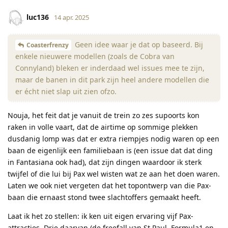
luc136
14 apr. 2025
Geen idee waar je dat op baseerd. Bij
Coasterfrenzy
enkele nieuwere modellen (zoals de Cobra van
Connyland) bleken er inderdaad wel issues mee te zijn,
maar de banen in dit park zijn heel andere modellen die
er écht niet slap uit zien ofzo.
Nouja, het feit dat je vanuit de trein zo zes supoorts kon
raken in volle vaart, dat de airtime op sommige plekken
dusdanig lomp was dat er extra riempjes nodig waren op een
baan de eigenlijk een familiebaan is (een issue dat dat ding
in Fantasiana ook had), dat zijn dingen waardoor ik sterk
twijfel of die lui bij Pax wel wisten wat ze aan het doen waren.
Laten we ook niet vergeten dat het topontwerp van die Pax-
baan die ernaast stond twee slachtoffers gemaakt heeft.
Laat ik het zo stellen: ik ken uit eigen ervaring vijf Pax-
attracties. Drie daarvan (de freefall van St Paul, Formula1 en