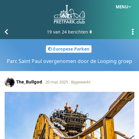
MENU
19
van
24
berichten
Europese Parken
Parc Saint Paul overgenomen door de Looping groep
The_Bullgod
20 mar. 2025
Bijgewerkt