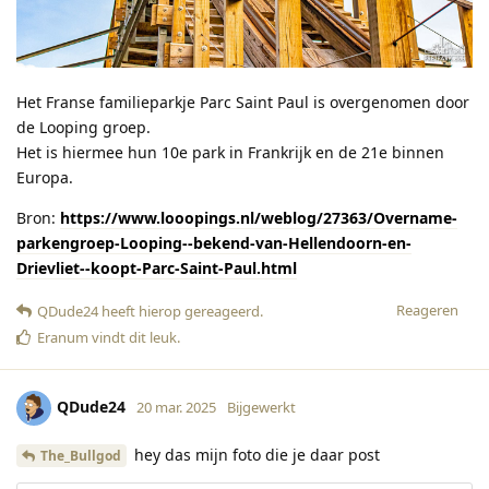
Het Franse familieparkje Parc Saint Paul is overgenomen door
de Looping groep.
Het is hiermee hun 10e park in Frankrijk en de 21e binnen
Europa.
Bron:
https://www.looopings.nl/weblog/27363/Overname-
parkengroep-Looping--bekend-van-Hellendoorn-en-
Drievliet--koopt-Parc-Saint-Paul.html
Reageren
QDude24
heeft hierop gereageerd
.
Eranum
vindt dit leuk
.
QDude24
20 mar. 2025
Bijgewerkt
hey das mijn foto die je daar post
The_Bullgod