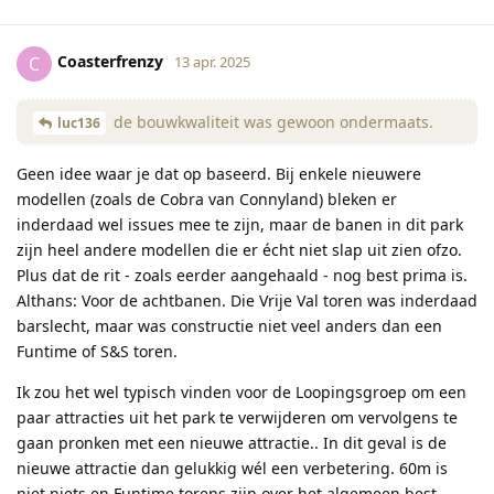
Coasterfrenzy
C
13 apr. 2025
de bouwkwaliteit was gewoon ondermaats.
luc136
Geen idee waar je dat op baseerd. Bij enkele nieuwere
modellen (zoals de Cobra van Connyland) bleken er
inderdaad wel issues mee te zijn, maar de banen in dit park
zijn heel andere modellen die er écht niet slap uit zien ofzo.
Plus dat de rit - zoals eerder aangehaald - nog best prima is.
Althans: Voor de achtbanen. Die Vrije Val toren was inderdaad
barslecht, maar was constructie niet veel anders dan een
Funtime of S&S toren.
Ik zou het wel typisch vinden voor de Loopingsgroep om een
paar attracties uit het park te verwijderen om vervolgens te
gaan pronken met een nieuwe attractie.. In dit geval is de
nieuwe attractie dan gelukkig wél een verbetering. 60m is
niet niets en Funtime torens zijn over het algemeen best