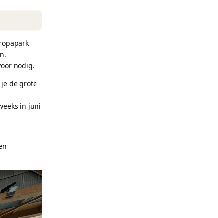
uropapark
n.
voor nodig.
 je de grote
weeks in juni
ten