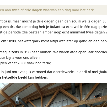
en aan twee of drie dagen waarvan een dag naar het park.
antica is, maar mocht je drie dagen gaan dan zou ik wel 2 dagen E
 op een drukke zomerdag heb je Rulantica echt wel in één dag gezie
ustige periode (die bestaan amper nog) echt minimaal twee dagen 
g om 10:00, het waterpark komt altijd wat later op gang en dan heb
 mag je zelfs in 9:30 naar binnen. We waren afgelopen jaar doorde
ur bijna voor ons alleen.
jden vanaf 20:00 vaak nog terug.
in juni om 12:00, ik vermoed dat doordeweeks in april of mei (bui
e hetzelfde beeld kan hebben.