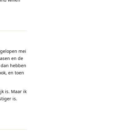
Reageren
fgelopen mei
Pasen en de
t dan hebben
ook, en toen
k is. Maar ik
tiger is.
Reageren