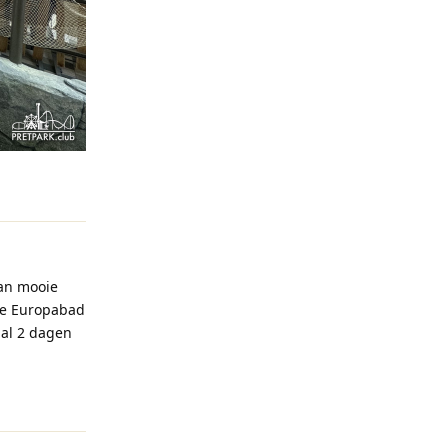
Reageren
dan mooie
we Europabad
 al 2 dagen
Reageren