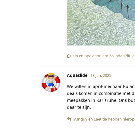
Lin
en
ppc-anoniem-6
vinden dit l
Aquaslide
13 jan. 2025
We willen in april-mei naar Rula
deals komen in combinatie met d
meepakken in Karlsruhe. Ons bud
daar te zijn.
msnguy
en
Laetitia
hebben hierop