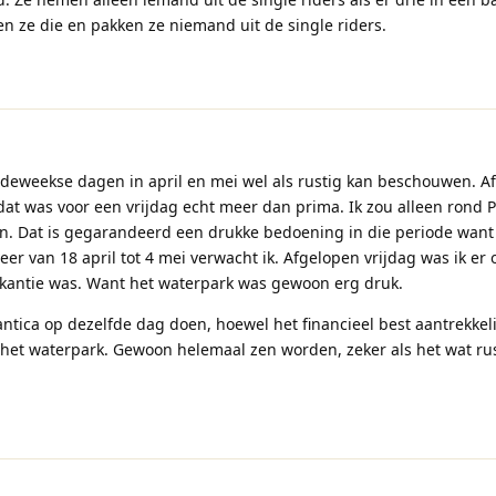
en ze die en pakken ze niemand uit de single riders.
rdeweekse dagen in april en mei wel als rustig kan beschouwen. A
 dat was voor een vrijdag echt meer dan prima. Ik zou alleen rond 
en. Dat is gegarandeerd een drukke bedoening in die periode wan
veer van 18 april tot 4 mei verwacht ik. Afgelopen vrijdag was ik er 
akantie was. Want het waterpark was gewoon erg druk.
antica op dezelfde dag doen, hoewel het financieel best aantrekkelij
in het waterpark. Gewoon helemaal zen worden, zeker als het wat rus