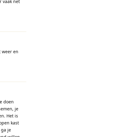
r vaak net
Reageren
t weer en
Reageren
te doen
 nemen, je
n. Het is
 open kast
 ga je
and willen