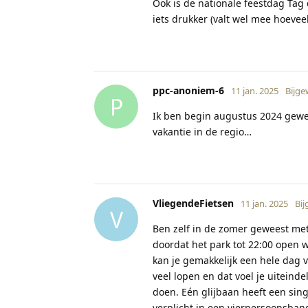
Ook is de nationale feestdag Tag 
iets drukker (valt wel mee hoevee
ppc-anoniem-6
11 jan. 2025
Bijge
P
Ik ben begin augustus 2024 gewees
vakantie in de regio…
VliegendeFietsen
11 jan. 2025
Bij
V
Ben zelf in de zomer geweest met 
doordat het park tot 22:00 open wa
kan je gemakkelijk een hele dag v
veel lopen en dat voel je uiteindel
doen. Eén glijbaan heeft een singl
verplicht in een vierpersoonsband