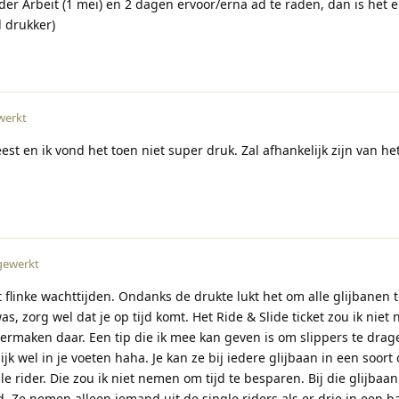
der Arbeit (1 mei) en 2 dagen ervoor/erna ad te raden, dan is het e
l drukker)
werkt
t en ik vond het toen niet super druk. Zal afhankelijk zijn van he
gewerkt
flinke wachttijden. Ondanks de drukte lukt het om alle glijbanen 
s, zorg wel dat je op tijd komt. Het Ride & Slide ticket zou ik niet
ermaken daar. Een tip die ik mee kan geven is om slippers te drage
ijk wel in je voeten haha. Je kan ze bij iedere glijbaan in een soort
e rider. Die zou ik niet nemen om tijd te besparen. Bij die glijbaan
. Ze nemen alleen iemand uit de single riders als er drie in een b