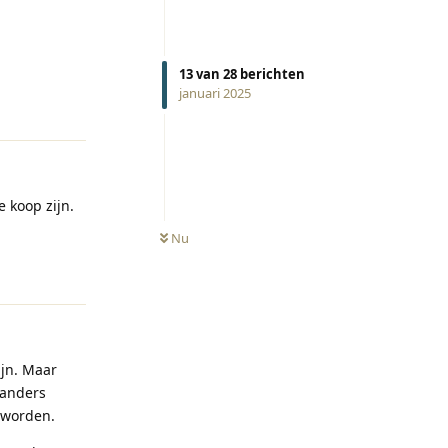
13
van
28
berichten
januari 2025
Reageren
e koop zijn.
Nu
Reageren
ijn. Maar
landers
t worden.