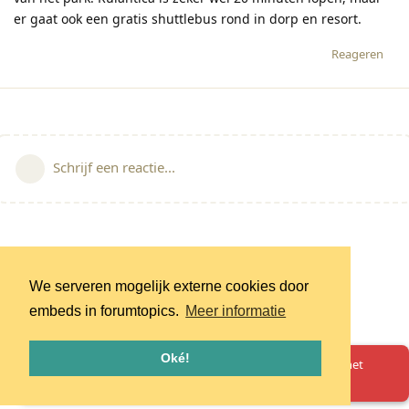
er gaat ook een gratis shuttlebus rond in dorp en resort.
Reageren
Schrijf een reactie...
We serveren mogelijk externe cookies door
embeds in forumtopics.
Meer informatie
Oké!
Oeps! Er is iets misgegaan. Herlaad de pagina en probeer het
opnieuw.