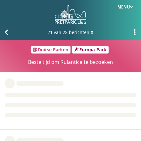
MENU
21
van
28
berichten
Duitse Parken
Europa-Park
Beste tijd om Rulantica te bezoeken