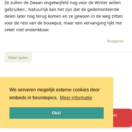
Ze zullen de Zwaan ongetwijfeld nog voor de Winter willen
gebruiken.. Natuurlijk kan het zijn dat de gedemonteerde
delen later nog terug komen en ze gewoon in de weg zitten
voor de rest van de bouwput, maar een vervanging lijkt me
zeker niet ondenkbaar.
Reageren
Meer laden
We serveren mogelijk externe cookies door
embeds in forumtopics.
Meer informatie
Oké!
Oeps! Er is iets misgegaan. Herlaad de pagina en probeer het
opnieuw.