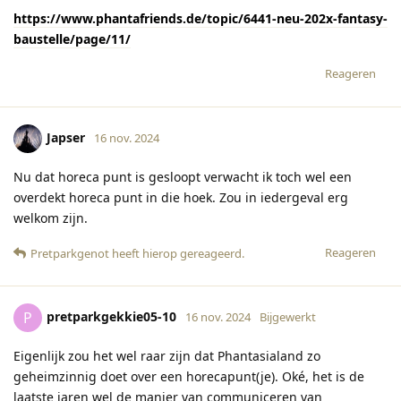
https://www.phantafriends.de/topic/6441-neu-202x-fantasy-
baustelle/page/11/
Reageren
Japser
16 nov. 2024
Nu dat horeca punt is gesloopt verwacht ik toch wel een
overdekt horeca punt in die hoek. Zou in iedergeval erg
welkom zijn.
Reageren
Pretparkgenot
heeft hierop gereageerd
.
pretparkgekkie05-10
P
16 nov. 2024
Bijgewerkt
Eigenlijk zou het wel raar zijn dat Phantasialand zo
geheimzinnig doet over een horecapunt(je). Oké, het is de
laatste jaren wel de manier van communiceren van