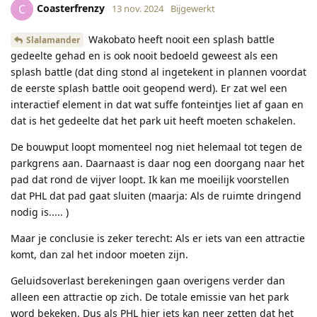
Coasterfrenzy
C
13 nov. 2024
Bijgewerkt
Wakobato heeft nooit een splash battle
Slalamander
gedeelte gehad en is ook nooit bedoeld geweest als een
splash battle (dat ding stond al ingetekent in plannen voordat
de eerste splash battle ooit geopend werd). Er zat wel een
interactief element in dat wat suffe fonteintjes liet af gaan en
dat is het gedeelte dat het park uit heeft moeten schakelen.
De bouwput loopt momenteel nog niet helemaal tot tegen de
parkgrens aan. Daarnaast is daar nog een doorgang naar het
pad dat rond de vijver loopt. Ik kan me moeilijk voorstellen
dat PHL dat pad gaat sluiten (maarja: Als de ruimte dringend
nodig is..... )
Maar je conclusie is zeker terecht: Als er iets van een attractie
komt, dan zal het indoor moeten zijn.
Geluidsoverlast berekeningen gaan overigens verder dan
alleen een attractie op zich. De totale emissie van het park
word bekeken. Dus als PHL hier iets kan neer zetten dat het