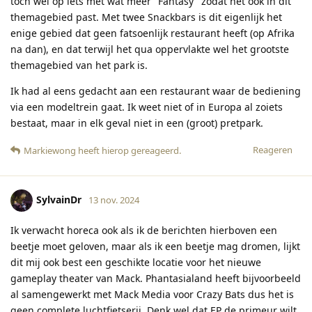
toch wel op iets met wat meer "Fantasy" zodat het ook in dit
themagebied past. Met twee Snackbars is dit eigenlijk het
enige gebied dat geen fatsoenlijk restaurant heeft (op Afrika
na dan), en dat terwijl het qua oppervlakte wel het grootste
themagebied van het park is.
Ik had al eens gedacht aan een restaurant waar de bediening
via een modeltrein gaat. Ik weet niet of in Europa al zoiets
bestaat, maar in elk geval niet in een (groot) pretpark.
Reageren
Markiewong
heeft hierop gereageerd
.
SylvainDr
13 nov. 2024
Ik verwacht horeca ook als ik de berichten hierboven een
beetje moet geloven, maar als ik een beetje mag dromen, lijkt
dit mij ook best een geschikte locatie voor het nieuwe
gameplay theater van Mack. Phantasialand heeft bijvoorbeeld
al samengewerkt met Mack Media voor Crazy Bats dus het is
geen complete luchtfietserij. Denk wel dat EP de primeur wilt