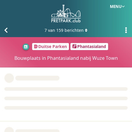
MENU
7
van
159
berichten
Duitse Parken
Phantasialand
Bouwplaats in Phantasialand nabij Wuze Town