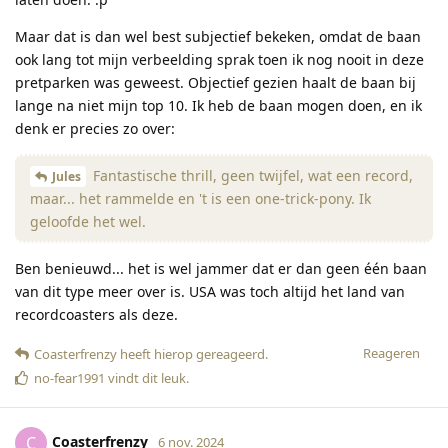
Maar dat is dan wel best subjectief bekeken, omdat de baan
ook lang tot mijn verbeelding sprak toen ik nog nooit in deze
pretparken was geweest. Objectief gezien haalt de baan bij
lange na niet mijn top 10. Ik heb de baan mogen doen, en ik
denk er precies zo over:
Fantastische thrill, geen twijfel, wat een record,
Jules
maar... het rammelde en 't is een one-trick-pony. Ik
geloofde het wel.
Ben benieuwd... het is wel jammer dat er dan geen één baan
van dit type meer over is. USA was toch altijd het land van
recordcoasters als deze.
Reageren
Coasterfrenzy
heeft hierop gereageerd
.
no-fear1991
vindt dit leuk
.
Coasterfrenzy
C
6 nov. 2024