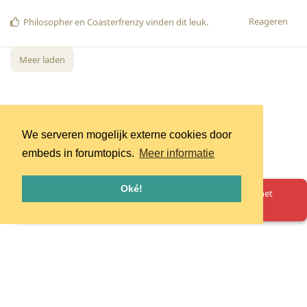
Reageren
Philosopher
en
Coasterfrenzy
vinden dit leuk
.
Meer laden
We serveren mogelijk externe cookies door
embeds in forumtopics.
Meer informatie
Oké!
Oeps! Er is iets misgegaan. Herlaad de pagina en probeer het
opnieuw.