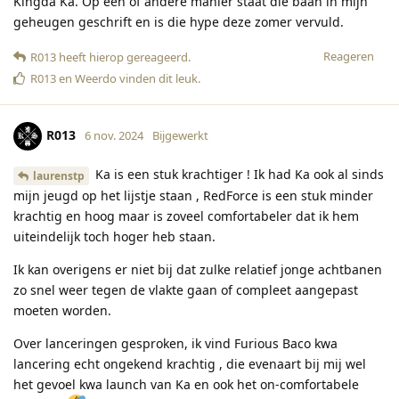
Kingda Ka. Op een of andere manier staat die baan in mijn
geheugen geschrift en is die hype deze zomer vervuld.
Reageren
R013
heeft hierop gereageerd
.
R013
en
Weerdo
vinden dit leuk
.
R013
6 nov. 2024
Bijgewerkt
Ka is een stuk krachtiger ! Ik had Ka ook al sinds
laurenstp
mijn jeugd op het lijstje staan , RedForce is een stuk minder
krachtig en hoog maar is zoveel comfortabeler dat ik hem
uiteindelijk toch hoger heb staan.
Ik kan overigens er niet bij dat zulke relatief jonge achtbanen
zo snel weer tegen de vlakte gaan of compleet aangepast
moeten worden.
Over lanceringen gesproken, ik vind Furious Baco kwa
lancering echt ongekend krachtig , die evenaart bij mij wel
het gevoel kwa launch van Ka en ook het on-comfortabele