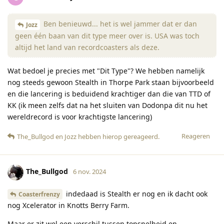
Ben benieuwd... het is wel jammer dat er dan
Jozz
geen één baan van dit type meer over is. USA was toch
altijd het land van recordcoasters als deze.
Wat bedoel je precies met "Dit Type"? We hebben namelijk
nog steeds gewoon Stealth in Thorpe Park staan bijvoorbeeld
en die lancering is beduidend krachtiger dan die van TTD of
KK (ik meen zelfs dat na het sluiten van Dodonpa dit nu het
wereldrecord is voor krachtigste lancering)
Reageren
The_Bullgod
en
Jozz
hebben hierop gereageerd
.
The_Bullgod
6 nov. 2024
indedaad is Stealth er nog en ik dacht ook
Coasterfrenzy
nog Xcelerator in Knotts Berry Farm.
Maar er zit wel een verschil tussen topsnelheid en