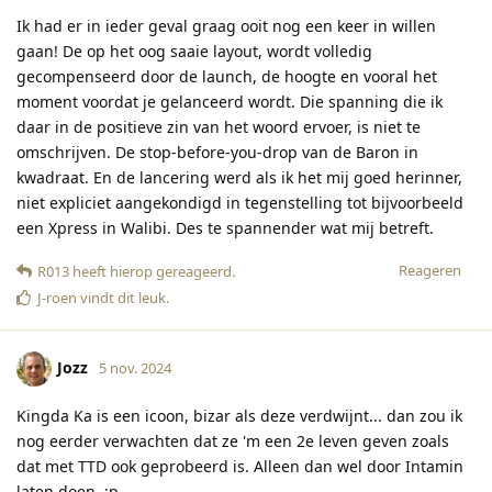
Ik had er in ieder geval graag ooit nog een keer in willen
gaan! De op het oog saaie layout, wordt volledig
gecompenseerd door de launch, de hoogte en vooral het
moment voordat je gelanceerd wordt. Die spanning die ik
daar in de positieve zin van het woord ervoer, is niet te
omschrijven. De stop-before-you-drop van de Baron in
kwadraat. En de lancering werd als ik het mij goed herinner,
niet expliciet aangekondigd in tegenstelling tot bijvoorbeeld
een Xpress in Walibi. Des te spannender wat mij betreft.
Reageren
R013
heeft hierop gereageerd
.
J-roen
vindt dit leuk
.
Jozz
5 nov. 2024
Kingda Ka is een icoon, bizar als deze verdwijnt... dan zou ik
nog eerder verwachten dat ze 'm een 2e leven geven zoals
dat met TTD ook geprobeerd is. Alleen dan wel door Intamin
laten doen. :p