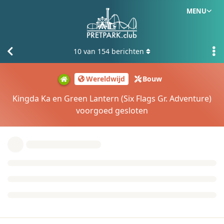
MENU
10
van
154
berichten
Wereldwijd
Bouw
Kingda Ka en Green Lantern (Six Flags Gr. Adventure)
voorgoed gesloten