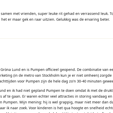
n samen met vrienden, super leuke rit gehad en verrassend leuk. T
 het er maar gek en raar uitzien. Gelukkig was de ervaring beter.
 Gröna Lund en is Pumpen officieel geopend. De combinatie van e
rketing (in de metro van Stockholm kun je er niet omheen) zorgde 
achttijden voor Pumpen zijn de hele dag zo'n 30-40 minuten gewee
Lund en ik had niet gepland Pumpen te doen omdat ik met de drukt
 af te gaan. Er waren echter veel attracties in storing vandaag en
in Pumpen. Mijn mening: hij is wel grappig, maar niet meer dan dat
waar ik naar zoek. Voor kinderen is het qua hoogte en snelheid ech