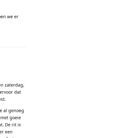
oen we er
Reageren
en zaterdag,
ervoor dat
st.
e al genoeg
 met goeie
. De rit is
ter een