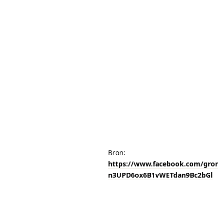
Bron:
https://www.facebook.com/gro
n3UPD6ox6B1vWETdan9Bc2bGl