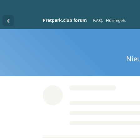
Pretpark.club forum
F.A.Q.
Huisregels
Nie