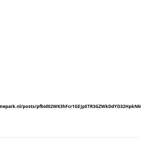
emepark.nl/posts/pfbid02WK3hFcr1GEJpETR3GZWkDdYD32HpkN