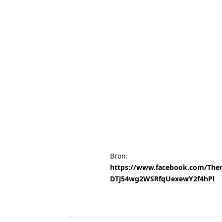
Bron:
https://www.facebook.com/Th
DTj54wg2WSRfqUexewY2f4hPl