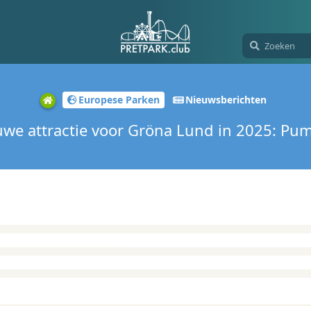
Europese Parken
Nieuwsberichten
uwe attractie voor Gröna Lund in 2025: Pu