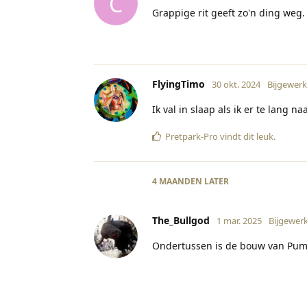
C
Grappige rit geeft zo'n ding weg
FlyingTimo
30 okt. 2024
Bijgewerk
Ik val in slaap als ik er te lang naa
Pretpark-Pro
vindt dit leuk
.
4 MAANDEN
LATER
The_Bullgod
1 mar. 2025
Bijgewer
Ondertussen is de bouw van Pu