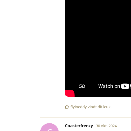
flyineddy
vindt dit leuk
.
Coasterfrenzy
30 okt. 2024