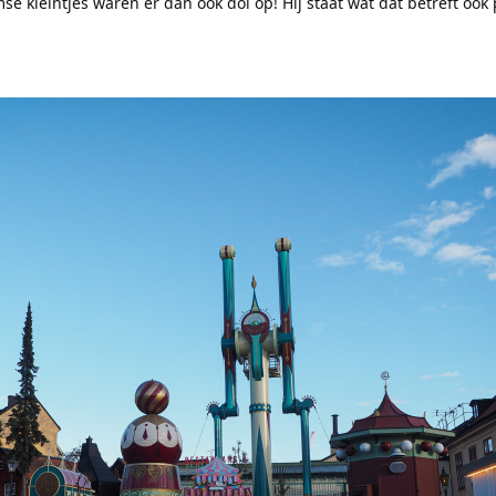
se kleintjes waren er dan ook dol op! Hij staat wat dat betreft ook