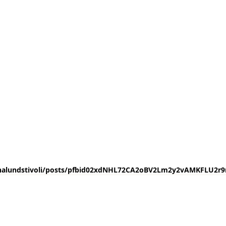
nalundstivoli/posts/pfbid02xdNHL72CA2oBV2Lm2y2vAMKFLU2r9