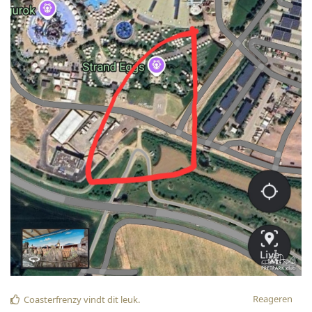
Reageren
Coasterfrenzy
vindt dit leuk
.