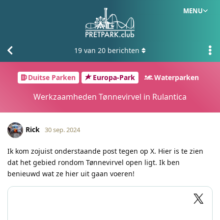
MENU
19
van
20
berichten
Duitse Parken
Europa-Park
Waterparken
Werkzaamheden Tønnevirvel in Rulantica
Rick
30 sep. 2024
Ik kom zojuist onderstaande post tegen op X. Hier is te zien
dat het gebied rondom Tønnevirvel open ligt. Ik ben
benieuwd wat ze hier uit gaan voeren!