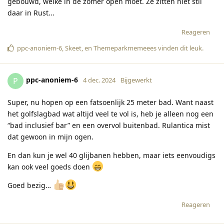
gebouwd, welke in de zomer open moet. Ze zitten niet stil
daar in Rust...
Reageren
ppc-anoniem-6
,
Skeet
, en
Themeparkmemeees
vinden dit leuk
.
ppc-anoniem-6
P
4 dec. 2024
Bijgewerkt
Super, nu hopen op een fatsoenlijk 25 meter bad. Want naast
het golfslagbad wat altijd veel te vol is, heb je alleen nog een
“bad inclusief bar” en een overvol buitenbad. Rulantica mist
dat gewoon in mijn ogen.
En dan kun je wel 40 glijbanen hebben, maar iets eenvoudigs
kan ook veel goeds doen
Goed bezig…
Reageren