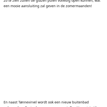
Zo te zien zullen de glazen puien volledig open kunnen, wat
een mooie aansluiting zal geven in de zomermaanden!
En naast Tønnevirvel wordt ook een nieuw buitenbad