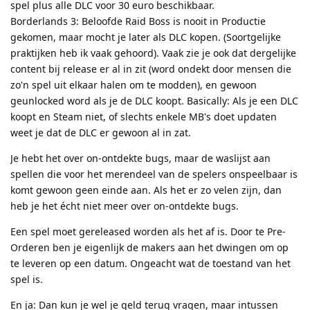
spel plus alle DLC voor 30 euro beschikbaar.
Borderlands 3: Beloofde Raid Boss is nooit in Productie
gekomen, maar mocht je later als DLC kopen. (Soortgelijke
praktijken heb ik vaak gehoord). Vaak zie je ook dat dergelijke
content bij release er al in zit (word ondekt door mensen die
zo'n spel uit elkaar halen om te modden), en gewoon
geunlocked word als je de DLC koopt. Basically: Als je een DLC
koopt en Steam niet, of slechts enkele MB's doet updaten
weet je dat de DLC er gewoon al in zat.
Je hebt het over on-ontdekte bugs, maar de waslijst aan
spellen die voor het merendeel van de spelers onspeelbaar is
komt gewoon geen einde aan. Als het er zo velen zijn, dan
heb je het écht niet meer over on-ontdekte bugs.
Een spel moet gereleased worden als het af is. Door te Pre-
Orderen ben je eigenlijk de makers aan het dwingen om op
te leveren op een datum. Ongeacht wat de toestand van het
spel is.
En ja: Dan kun je wel je geld terug vragen, maar intussen