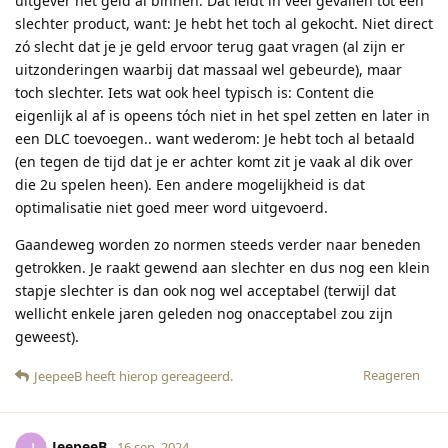
uitgever het geld al binnen. Dat leidt in veel gevallen tot een
slechter product, want: Je hebt het toch al gekocht. Niet direct
zó slecht dat je je geld ervoor terug gaat vragen (al zijn er
uitzonderingen waarbij dat massaal wel gebeurde), maar
toch slechter. Iets wat ook heel typisch is: Content die
eigenlijk al af is opeens tóch niet in het spel zetten en later in
een DLC toevoegen.. want wederom: Je hebt toch al betaald
(en tegen de tijd dat je er achter komt zit je vaak al dik over
die 2u spelen heen). Een andere mogelijkheid is dat
optimalisatie niet goed meer word uitgevoerd.
Gaandeweg worden zo normen steeds verder naar beneden
getrokken. Je raakt gewend aan slechter en dus nog een klein
stapje slechter is dan ook nog wel acceptabel (terwijl dat
wellicht enkele jaren geleden nog onacceptabel zou zijn
geweest).
Reageren
JeepeeB
heeft hierop gereageerd
.
JeepeeB
16 sep. 2024