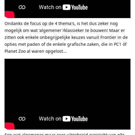
Ondanks de focus op de 4 thema's, is het dus zeker nog
mogelijk om wat 'algemener'/klassieker te bouwen! Maar er
zitten ook enkele onbegrijpelijke keuzes vanuit Frontier in de
opties met paden of de enkele grafische zaken, die in PC1 óf
Planet Zoo al waren opgelost...
Een wat algemener maar zeer uitgebreid overzicht van
alle