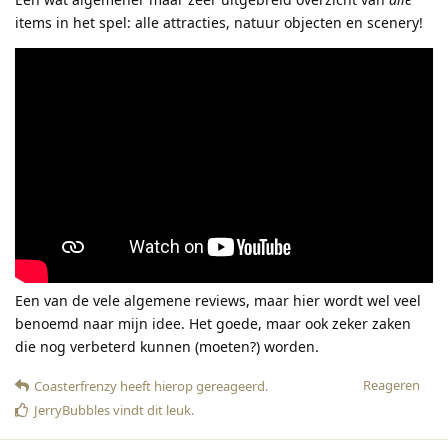
items in het spel: alle attracties, natuur objecten en scenery!
Een van de vele algemene reviews, maar hier wordt wel veel
benoemd naar mijn idee. Het goede, maar ook zeker zaken
die nog verbeterd kunnen (moeten?) worden.
Reageren
Coasterfrenzy
heeft hierop gereageerd
.
JerryBubbles
vindt dit leuk
.