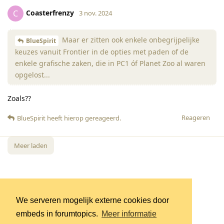
Coasterfrenzy
C
3 nov. 2024
Maar er zitten ook enkele onbegrijpelijke
BlueSpirit
keuzes vanuit Frontier in de opties met paden of de
enkele grafische zaken, die in PC1 óf Planet Zoo al waren
opgelost...
Zoals??
Reageren
BlueSpirit
heeft hierop gereageerd
.
Meer laden
We serveren mogelijk externe cookies door
embeds in forumtopics.
Meer informatie