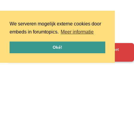
We serveren mogelijk externe cookies door
embeds in forumtopics.
Meer informatie
Oké!
Oeps! Er is iets misgegaan. Herlaad de pagina en probeer het
opnieuw.
Homepage
Huisregels
Privacy