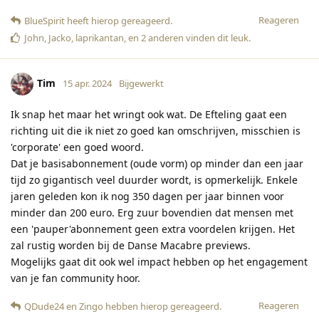
Reageren
BlueSpirit
heeft hierop gereageerd
.
John
,
Jacko
,
laprikantan
, en
2
anderen
vinden dit leuk
.
Tim
15 apr. 2024
Bijgewerkt
Ik snap het maar het wringt ook wat. De Efteling gaat een
richting uit die ik niet zo goed kan omschrijven, misschien is
'corporate' een goed woord.
Dat je basisabonnement (oude vorm) op minder dan een jaar
tijd zo gigantisch veel duurder wordt, is opmerkelijk. Enkele
jaren geleden kon ik nog 350 dagen per jaar binnen voor
minder dan 200 euro. Erg zuur bovendien dat mensen met
een 'pauper'abonnement geen extra voordelen krijgen. Het
zal rustig worden bij de Danse Macabre previews.
Mogelijks gaat dit ook wel impact hebben op het engagement
van je fan community hoor.
Reageren
QDude24
en
Zingo
hebben hierop gereageerd
.