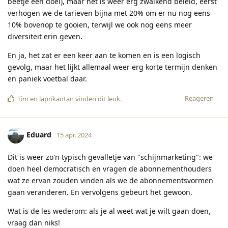
beetje een doel), maar het is weer erg zwalkend beleid, eerst
verhogen we de tarieven bijna met 20% om er nu nog eens
10% bovenop te gooien, terwijl we ook nog eens meer
diversiteit erin geven.
En ja, het zat er een keer aan te komen en is een logisch
gevolg, maar het lijkt allemaal weer erg korte termijn denken
en paniek voetbal daar.
Reageren
Tim
en
laprikantan
vinden dit leuk
.
Eduard
15 apr. 2024
Dit is weer zo'n typisch gevalletje van "schijnmarketing": we
doen heel democratisch en vragen de abonnementhouders
wat ze ervan zouden vinden als we de abonnementsvormen
gaan veranderen. En vervolgens gebeurt het gewoon.
Wat is de les wederom: als je al weet wat je wilt gaan doen,
vraag dan niks!