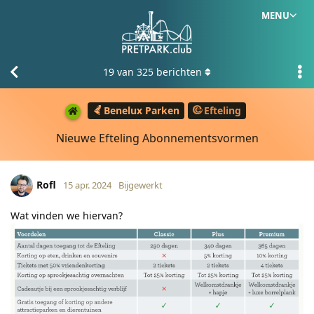
MENU
19
van
325
berichten
Benelux Parken
Efteling
Nieuwe Efteling Abonnementsvormen
Rofl
15 apr. 2024
Bijgewerkt
Wat vinden we hiervan?