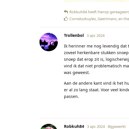
Robkuh84
heeft hierop gereageer
CornelusKuyles
,
Geertmans
, en
th
Trollenbol
3 apr. 2024
Ik herinner me nog levendig dat t
zoveel herkenbare stukken snoep t
snoep dat erop zit is, logischer
vind ik dat niet problematisch m
was geweest.
Aan de andere kant vind ik het hu
er al zo lang staat. Voor veel kind
passen.
Robkuh84
3 apr. 2024
Bijgewerkt