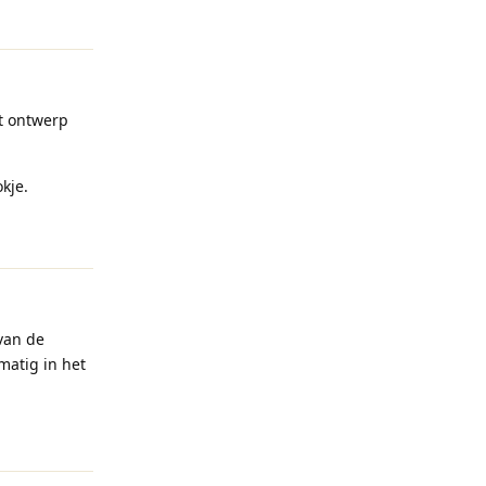
et ontwerp
kje.
Reageren
van de
matig in het
Reageren