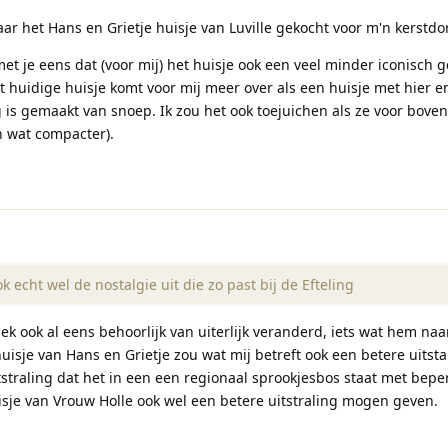
aar het Hans en Grietje huisje van Luville gekocht voor m'n kerstdor
et je eens dat (voor mij) het huisje ook een veel minder iconisch 
t huidige huisje komt voor mij meer over als een huisje met hier e
g is gemaakt van snoep. Ik zou het ook toejuichen als ze voor bove
n wat compacter).
k echt wel de nostalgie uit die zo past bij de Efteling
ek ook al eens behoorlijk van uiterlijk veranderd, iets wat hem naa
isje van Hans en Grietje zou wat mij betreft ook een betere uitst
itstraling dat het in een een regionaal sprookjesbos staat met bepe
isje van Vrouw Holle ook wel een betere uitstraling mogen geven.