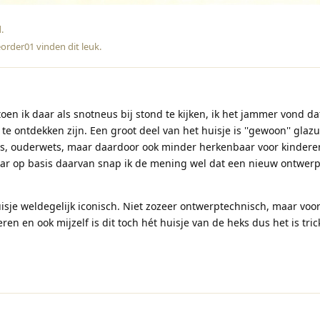
d
.
eorder01
vinden dit leuk
.
oen ik daar als snotneus bij stond te kijken, ik het jammer vond dat
e ontdekken zijn. Een groot deel van het huisje is ''gewoon'' glazu
wijs, ouderwets, maar daardoor ook minder herkenbaar voor kinder
aar op basis daarvan snap ik de mening wel dat een nieuw ontwerp
isje weldegelijk iconisch. Niet zozeer ontwerptechnisch, maar voo
eren en ook mijzelf is dit toch hét huisje van de heks dus het is tric