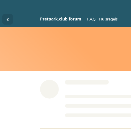
Pretpark.club forum
F.A.Q.
Huisregels