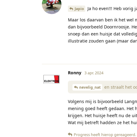
Ja ho even!!! Heb vorig j
Japio
Maar los daarvan ben ik het wel m
dan bijvoorbeeld Doornroosje. He
snoep dan een huisje dat volledi
illustratie zouden gaan (maar da
Ronny
3 apr. 2024
en straalt het oo
nevelig_nat
Volgens mij is bijvoorbeeld Langn
mening goed heeft gedaan. Het hu
krijgen. Het huisje heeft nu de u
Wat mij betreft hadden ze het hu
Progress
heeft hierop gereageerd
.