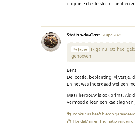
originele dak te slecht, hebben
Station-de-Oost
4 apr. 2024
Ik ga nu iets heel ge
Japio
gehoeven
Eens.
De locatie, beplanting, vijvertje
En het was inderdaad wel een mo
Maar herbouw is ook prima. Als 
Vermoed alleen een kaalslag van j
Robkuh84
heeft hierop gereageer
FloridaMan
en
Thomatio
vinden di