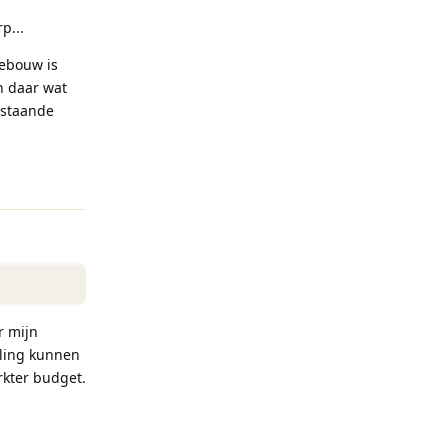
p...
gebouw is
n daar wat
nstaande
Reageren
r mijn
aling kunnen
rkter budget.
Reageren