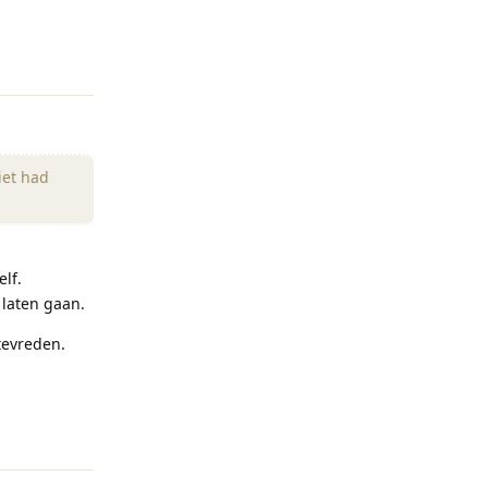
Reageren
iet had
lf.
laten gaan.
tevreden.
Reageren