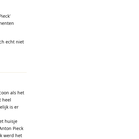
Pieck'
ementen
ch echt niet
Reageren
coon als het
t heel
ijk is er
et huisje
 Anton Pieck
jk werd het