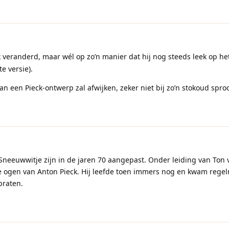
k veranderd, maar wél op zo’n manier dat hij nog steeds leek op h
e versie).
van een Pieck-ontwerp zal afwijken, zeker niet bij zo’n stokoud sproo
Sneeuwwitje zijn in de jaren 70 aangepast. Onder leiding van Ton 
 ogen van Anton Pieck. Hij leefde toen immers nog en kwam regel
praten.