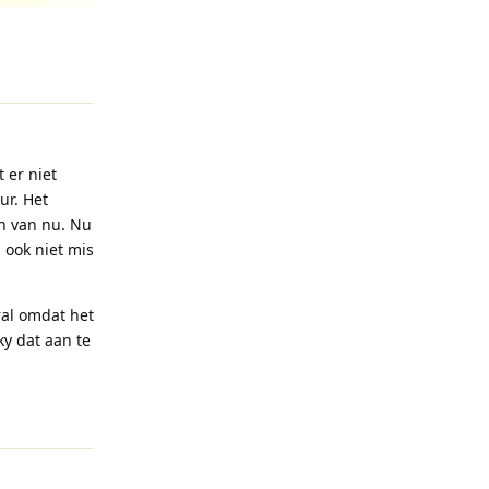
Reageren
 er niet
ur. Het
en van nu. Nu
 ook niet mis
ral omdat het
ky dat aan te
Reageren