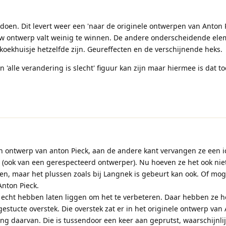
n doen. Dit levert weer een 'naar de originele ontwerpen van Anton 
uw ontwerp valt weinig te winnen. De andere onderscheidende el
koekhuisje hetzelfde zijn. Geureffecten en de verschijnende heks.
n 'alle verandering is slecht' figuur kan zijn maar hiermee is dat to
en ontwerp van anton Pieck, aan de andere kant vervangen ze een i
s (ook van een gerespecteerd ontwerper). Nu hoeven ze het ook nie
n, maar het plussen zoals bij Langnek is gebeurt kan ook. Of mogel
Anton Pieck.
et echt hebben laten liggen om het te verbeteren. Daar hebben ze h
stucte overstek. Die overstek zat er in het originele ontwerp van
ring daarvan. Die is tussendoor een keer aan geprutst, waarschijnli