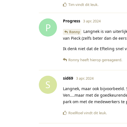
Tim
vindt dit leuk
.
Progress
3 apr. 2024
P
Langnek is van uiterlij
Ronny
van Pieck (zelfs beter dan de eerst
Ik denk niet dat de Efteling snel 
Ronny
heeft hierop gereageerd
.
sid69
3 apr. 2024
S
Langnek, maar ook bijvoorbeeld. 
Ven....maar met de goedkeurende
park om met de medewerkers te 
RoelRoel
vindt dit leuk
.