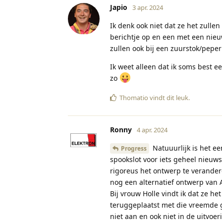
Japio
3 apr. 2024
Ik denk ook niet dat ze het zulle
berichtje op en een met een nie
zullen ook bij een zuurstok/peper
Ik weet alleen dat ik soms best ee
zo
Thomatio
vindt dit leuk
.
Ronny
4 apr. 2024
Natuuurlijk is het e
Progress
spookslot voor iets geheel nieuw
rigoreus het ontwerp te verandere
nog een alternatief ontwerp van 
Bij vrouw Holle vindt ik dat ze h
teruggeplaatst met die vreemde ge
niet aan en ook niet in de uitvoe