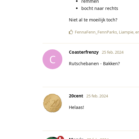
remmen
bocht naar rechts
Niet al te moeilijk toch?
FennaFenn_FennParks
,
Liampie
, e
Coasterfrenzy
25 feb. 2024
C
Rutschebanen - Bakken?
20cent
25 feb. 2024
Helaas!