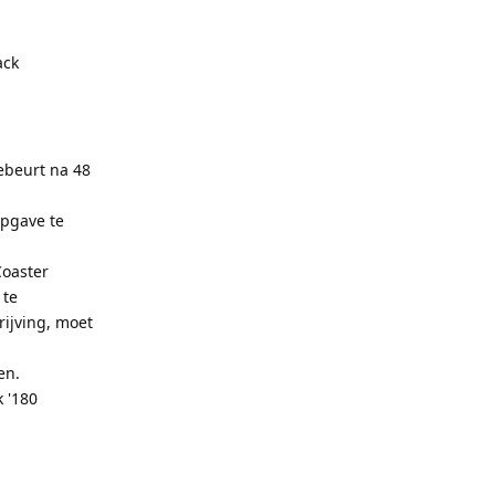
ack
ebeurt na 48
opgave te
Coaster
 te
rijving, moet
en.
k '180