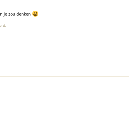
dan je zou denken
erd
.