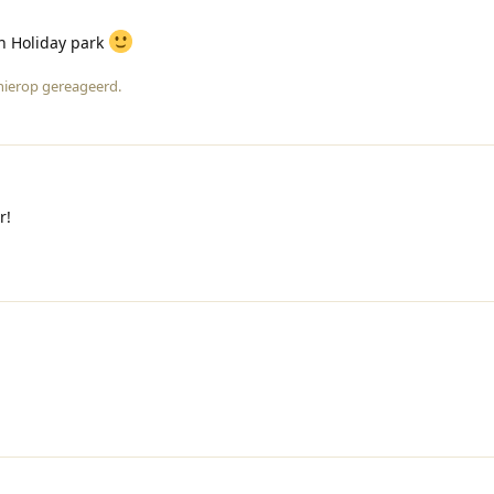
in Holiday park
ierop gereageerd
.
r!