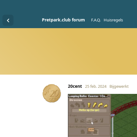
Pretpark.club forum
F.A.Q.
Huisregels
20cent
25 feb. 2024
Bijgewerkt