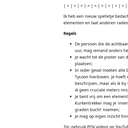
| = | = | = | = | = | = | = | = | = |
Ik heb een nieuw spelletje bedac
elementen en laat anderen raden
Regels
De persoon die de achtbaan
uur, mag iemand anders h
Je wacht tot de poster van 
plaatsen;
In ieder geval moeten alle
Tycoon hierboven. Je hoeft 
beschrijven, maar als ik bi
ik geen cruciale meters mis
Je bent vrij om een element
Kurkentrekker mag je 'inver
graden bocht' noemen;
Je mag op eigen inzicht hin
Tip:
gebruik POV videos op YouTub