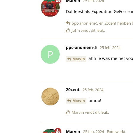
Marvin
25 feb. 2024
Dat leest als Expedition GeForce 
ppc-anoniem-5
en
20cent
hebben h
John
vindt dit leuk
.
ppc-anoniem-5
25 feb. 2024
P
ahh je was me net voo
Marvin
20cent
25 feb. 2024
bingo!
Marvin
Marvin
vindt dit leuk
.
Marvin
25 feb. 2024
Bijgewerkt