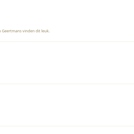
n
Geertmans
vinden dit leuk
.