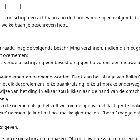
 = | = | = | = |
ht - omschrijf een achtbaan aan de hand van de opeenvolgende tr
 welke baan je beschreven hebt.
 raadt, mag de volgende beschrijving verzinnen. Indien dit niet g
et overnemen;
de vorige beschrijving een bevestiging geeft alvorens een nieuwe 
 baanelementen benoemd worden. Denk aan het plaatje van Roller
niet elk decorelement, elke baankruising, elke trimbrake onderweg
j wijze van het ding in elkaar zou klikken aan de hand van de omsch
sen;
 zo te noemen als je het zelf wil, om de opgave evt. lastiger te mak
sie' noemen. Je kunt het ook makkelijker maken - 'bocht' mag je oo
ts geven.
e om je omschrijving te maken. Of om jouw guess te controleren.