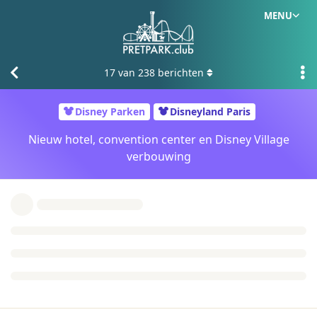
MENU
17
van
238
berichten
Disney Parken
Disneyland Paris
Nieuw hotel, convention center en Disney Village
verbouwing