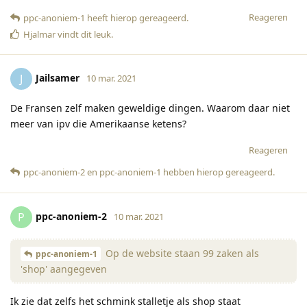
Reageren
ppc-anoniem-1
heeft hierop gereageerd
.
Hjalmar
vindt dit leuk
.
Jailsamer
J
10 mar. 2021
De Fransen zelf maken geweldige dingen. Waarom daar niet
meer van ipv die Amerikaanse ketens?
Reageren
ppc-anoniem-2
en
ppc-anoniem-1
hebben hierop gereageerd
.
ppc-anoniem-2
P
10 mar. 2021
Op de website staan 99 zaken als
ppc-anoniem-1
'shop' aangegeven
Ik zie dat zelfs het schmink stalletje als shop staat