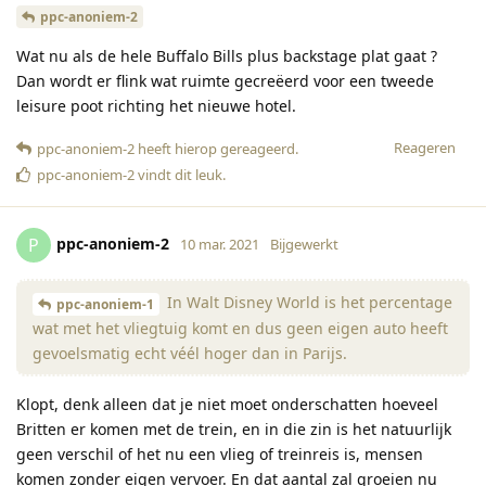
ppc-anoniem-2
Wat nu als de hele Buffalo Bills plus backstage plat gaat ?
Dan wordt er flink wat ruimte gecreëerd voor een tweede
leisure poot richting het nieuwe hotel.
Reageren
ppc-anoniem-2
heeft hierop gereageerd
.
ppc-anoniem-2
vindt dit leuk
.
ppc-anoniem-2
P
10 mar. 2021
Bijgewerkt
In Walt Disney World is het percentage
ppc-anoniem-1
wat met het vliegtuig komt en dus geen eigen auto heeft
gevoelsmatig echt véél hoger dan in Parijs.
Klopt, denk alleen dat je niet moet onderschatten hoeveel
Britten er komen met de trein, en in die zin is het natuurlijk
geen verschil of het nu een vlieg of treinreis is, mensen
komen zonder eigen vervoer. En dat aantal zal groeien nu