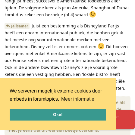
ranglijst meest succesvolle Amerikaanse foodketens aller
tijden. De volgende keer als je in Amerika, Shanghai of Dubai
komt dus zeker een bezoekje (of 4) waard
Juist een bestemming als Disneyland Parijs
Jailsamer
heeft een enorm internationaal publiek, die hebben gok ik
het meeste oog voor internationale merken met veel
bekendheid. Disney zelf is er immers ook een
Dit hoeven
overigens niet enkel Amerikaanse ketens te zijn, er zijn vast
ook Franse ketens met een grote internationale bekendheid.
Ook in de andere Downtown Disney's zie je vooral grote
ketens die een vestiging hebben. Een 'lokale bistro' heeft
nooit de aantrekkingskracht en ik gok ook niet de financiële
middelen om zich succesvol in Disney Village te huisvesten.
We serveren mogelijk externe cookies door
embeds in forumtopics.
Meer informatie
Ik zie dat zelfs het schmink stalletje als
ppc-anoniem-2
shop staat aangegeven, net als de store in store van de
Oké!
bowlingbaan. Dus het zullen er iets minder zijn, maar
Oeps! Er is iets misgegaan. Herlaad de pagina en probeer het
opnieuw.
dan kom je nog op 45% dining / 55% shops en ik ben het
met je eens dat dit wel een beetje overkill is.