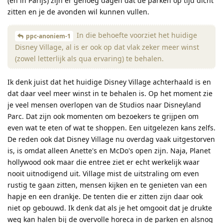
(en in Parijs) zijn er genoeg dagen dat de parken op tijd dicht
zitten en je de avonden wil kunnen vullen.
In die behoefte voorziet het huidige
ppc-anoniem-1
Disney Village, al is er ook op dat vlak zeker meer winst
(zowel letterlijk als qua ervaring) te behalen.
Ik denk juist dat het huidige Disney Village achterhaald is en
dat daar veel meer winst in te behalen is. Op het moment zie
je veel mensen overlopen van de Studios naar Disneyland
Parc. Dat zijn ook momenten om bezoekers te grijpen om
even wat te eten of wat te shoppen. Een uitgelezen kans zelfs.
De reden ook dat Disney Village nu overdag vaak uitgestorven
is, is omdat alleen Anette's en McDo's open zijn. Naja, Planet
hollywood ook maar die entree ziet er echt werkelijk waar
nooit uitnodigend uit. Village mist de uitstraling om even
rustig te gaan zitten, mensen kijken en te genieten van een
hapje en een drankje. De tenten die er zitten zijn daar ook
niet op gebouwd. Ik denk dat als je het omgooit dat je drukte
weg kan halen bij de overvolle horeca in de parken en alsnog