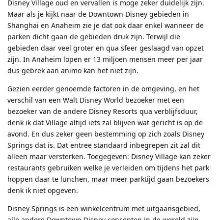
Disney Village oud en vervallen is moge zeker duidelijk zijn.
Maar als je kijkt naar de Downtown Disney gebieden in
Shanghai en Anaheim zie je dat ook daar enkel wanneer de
parken dicht gaan de gebieden druk zijn. Terwijl die
gebieden daar veel groter en qua sfeer geslaagd van opzet
zijn. In Anaheim lopen er 13 miljoen mensen meer per jaar
dus gebrek aan animo kan het niet zijn.
Gezien eerder genoemde factoren in de omgeving, en het
verschil van een Walt Disney World bezoeker met een
bezoeker van de andere Disney Resorts qua verblijfsduur,
denk ik dat Village altijd iets zal blijven wat gericht is op de
avond. En dus zeker geen bestemming op zich zoals Disney
Springs dat is. Dat entree standaard inbegrepen zit zal dit
alleen maar versterken. Toegegeven: Disney Village kan zeker
restaurants gebruiken welke je verleiden om tijdens het park
hoppen daar te lunchen, maar meer parktijd gaan bezoekers
denk ik niet opgeven.
Disney Springs is een winkelcentrum met uitgaansgebied,
alle andere Downtown Disney concepten in de wereld zijn