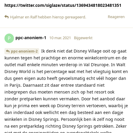
https://twitter.com/siglaze/status/1369434818023481351
Reageren
Hjalmar
en
Ralf
hebben hierop gereageerd
.
ppc-anoniem-1
P
10 mar. 2021
Bijgewerkt
Ik denk niet dat Disney Village ooit op gaat
ppc-anoniem-2
kunnen tegen het prachtige en enorme winkelcentrum en de
outlet mall enkele minuten verderop in Val D'europe. In Walt
Disney World is het percentage wat met het vliegtuig komt en
dus geen eigen auto heeft gevoelsmatig echt véél hoger dan
in Parijs. Daarnaast zit daar entree standaard niet
inbegrepen dus moeten mensen zich op het resort ook
zonder pretparken kunnen vermaken. Door het aanbod daar
kun je prima een week op Disney terrein vertoeven, waarbij je
dan inderdaad ook wellicht een dag besteed aan een dagje
winkelen in Disney Springs. Persoonlijk ben ik zelf nog nooit
na een pretparkdag richting Disney Springs getrokken. Zeker
niet met de openingstijden en avondspektakels welke