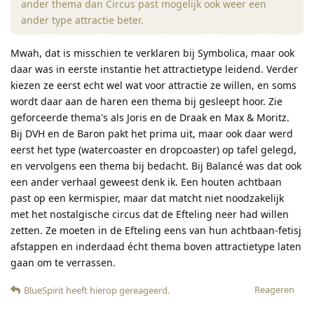
ander thema dan Circus past mogelijk ook weer een
ander type attractie beter.
Mwah, dat is misschien te verklaren bij Symbolica, maar ook
daar was in eerste instantie het attractietype leidend. Verder
kiezen ze eerst echt wel wat voor attractie ze willen, en soms
wordt daar aan de haren een thema bij gesleept hoor. Zie
geforceerde thema's als Joris en de Draak en Max & Moritz.
Bij DVH en de Baron pakt het prima uit, maar ook daar werd
eerst het type (watercoaster en dropcoaster) op tafel gelegd,
en vervolgens een thema bij bedacht. Bij Balancé was dat ook
een ander verhaal geweest denk ik. Een houten achtbaan
past op een kermispier, maar dat matcht niet noodzakelijk
met het nostalgische circus dat de Efteling neer had willen
zetten. Ze moeten in de Efteling eens van hun achtbaan-fetisj
afstappen en inderdaad écht thema boven attractietype laten
gaan om te verrassen.
Reageren
BlueSpirit
heeft hierop gereageerd
.