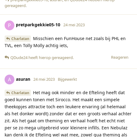
gereageerd
.
pretparkgekkie05-10
P
24 mei 2023
Misschien een FunHouse net zoals bij PHL en
Charlatan
TVL, een Tolly Molly achtig iets,
Reageren
QDude24
heeft hierop gereageerd
.
asuran
A
24 mei 2023
Bijgewerkt
Het mag ook minder en de Efteling heeft dat
Charlatan
goed kunnen tonen met Sirocco. Het maakt een simpele
theekopjes attractie toch een leukere ervaring (al helemaal
als het donker wordt) zonder dat er een groots verhaal achter
zit. Als het gaat om theming en verhaal hoeft het echt niet
per se zo mega uitgebreid voor kleinere infills. Een Nebulaz
kan denk ik de Efteling wel wat mee, zowel qua theming als