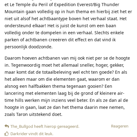
et Le Temple du Peril of Expedition Everest/Big Thunder
Mountain gaan volledig op in hun thema en hierbij ziet het er
niet uit alsof het achtbaantype boven het verhaal staat. Het
ondersteund elkaar! Het is juist de kunst om een baan
volledig onder te dompelen in een verhaal. Slechts enkele
parken of achtbanen creeëren dit effect en dat vind ik
persoonlijk doodzonde.
Daarom hoeven achtbanen van mij ook niet per se de hoogte
in. Tegenwoordig moet het allemaal sneller, hoger, gekker,
maar komt dat de totaalbeleving wel echt ten goede? En als
het alleen maar om die elementen gaat, waarom er dan
alsnog een halfbakken thema tegenaan gooien? Een
lancering met elementen laag bij de grond of kleinere air-
time hills werken mijn inziens veel beter. En als ze dan al de
hoogte in gaan, laat ze dan het thema daarin mee nemen,
zoals Taron uitstekend doet.
Reageren
The_Bullgod
heeft hierop gereageerd
.
Darkrider
vindt dit leuk
.