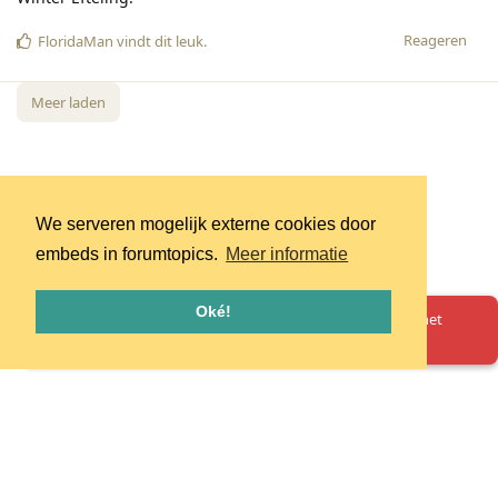
Reageren
FloridaMan
vindt dit leuk
.
Meer laden
We serveren mogelijk externe cookies door
embeds in forumtopics.
Meer informatie
Oké!
Oeps! Er is iets misgegaan. Herlaad de pagina en probeer het
opnieuw.