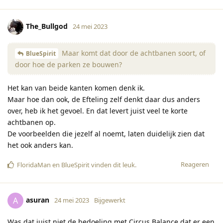
The_Bullgod
24 mei 2023
Maar komt dat door de achtbanen soort, of
BlueSpirit
door hoe de parken ze bouwen?
Het kan van beide kanten komen denk ik.
Maar hoe dan ook, de Efteling zelf denkt daar dus anders
over, heb ik het gevoel. En dat levert juist veel te korte
achtbanen op.
De voorbeelden die jezelf al noemt, laten duidelijk zien dat
het ook anders kan.
Reageren
FloridaMan
en
BlueSpirit
vinden dit leuk
.
asuran
A
24 mei 2023
Bijgewerkt
Was dat juist niet de bedoeling met Circus Balance dat er een