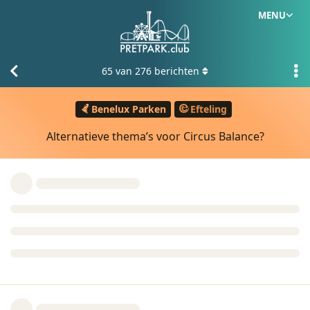
MENU
65
van
276
berichten
Benelux Parken
Efteling
Alternatieve thema’s voor Circus Balance?