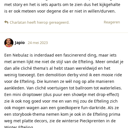
met story en het is iets aparts om te zien dus het kijkgehalte
is er ook meteen voor degene die er niet in willen/durven.
Reageren
Charlatan
heeft hierop gereageerd
.
Japio
24 mei 2023
Een Nebulaz is inderdaad een fascinerend ding, maar iets
met armen lijkt me niet de stijl van de Efteling. Meer omdat je
dan alle cliché thema's al hebt staan wereldwijd en het
weinig toevoegt. Een demolition derby vind ik een mooie ride
voor de Efteling. Die kunnen ze wél nog op alle manieren
aankleden. Van cliché voertuigen tot ballroom tot waterlelies.
Een mini droptower (dus puur een showtje met drop-effect)
zie ik ook nog goed voor me en van mij zou de Efteling zich
ook mogen wagen aan een goedkopere fun-darkride. Als ze
een storybook-thema nemen kom je ook in de Efteling prima
weg met platte decors, zie de winterse Pieckprenten in de
Winter Efteling.