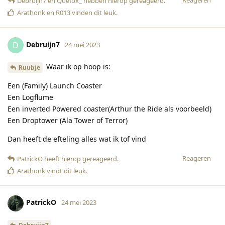
Reageren
Debruijn7
en
Quefox_
hebben hierop gereageerd
.
Arathonk
en
R013
vinden dit leuk
.
Debruijn7
D
24 mei 2023
Waar ik op hoop is:
Ruubje
Een (Family) Launch Coaster
Een Logflume
Een inverted Powered coaster(Arthur the Ride als voorbeeld)
Een Droptower (Ala Tower of Terror)
Dan heeft de efteling alles wat ik tof vind
Reageren
PatrickO
heeft hierop gereageerd
.
Arathonk
vindt dit leuk
.
PatrickO
24 mei 2023