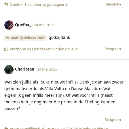
Reageren
Quefox_
heeft hierop gereageerd
.
Quefox_
24 mei 2023
godzijdank
Mathijsdehaas-2002
Reageren
Arathonk
en
FloridaMan
vinden dit leuk
.
Charlatan
24 mei 2023
Wat zien jullie als leuke nieuwe infills? Denk je dan aan zwaar
gethematiseerde als Villa Volta en Danse Macabre (wat
eigenlijk geen infills meer zijn). Of wat voor infills (naast
molens) heb je nog meer die prima in de Efteling kunnen
passen?
Reageren
pretparkgekkie05-10
,
asuran
, en
QDude24
hebben hierop