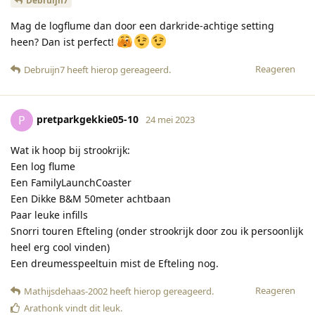
Debruijn7
Mag de logflume dan door een darkride-achtige setting
heen? Dan ist perfect!
Reageren
Debruijn7
heeft hierop gereageerd
.
pretparkgekkie05-10
P
24 mei 2023
Wat ik hoop bij strookrijk:
Een log flume
Een FamilyLaunchCoaster
Een Dikke B&M 50meter achtbaan
Paar leuke infills
Snorri touren Efteling (onder strookrijk door zou ik persoonlijk
heel erg cool vinden)
Een dreumesspeeltuin mist de Efteling nog.
Reageren
Mathijsdehaas-2002
heeft hierop gereageerd
.
Arathonk
vindt dit leuk
.