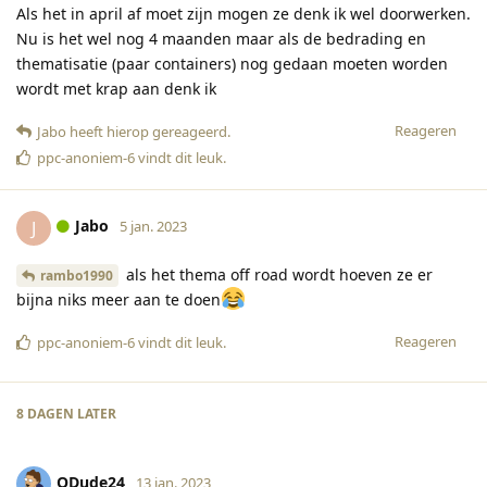
Als het in april af moet zijn mogen ze denk ik wel doorwerken.
Nu is het wel nog 4 maanden maar als de bedrading en
thematisatie (paar containers) nog gedaan moeten worden
wordt met krap aan denk ik
Reageren
Jabo
heeft hierop gereageerd
.
ppc-anoniem-6
vindt dit leuk
.
Jabo
J
5 jan. 2023
als het thema off road wordt hoeven ze er
rambo1990
bijna niks meer aan te doen
Reageren
ppc-anoniem-6
vindt dit leuk
.
8 DAGEN
LATER
QDude24
13 jan. 2023