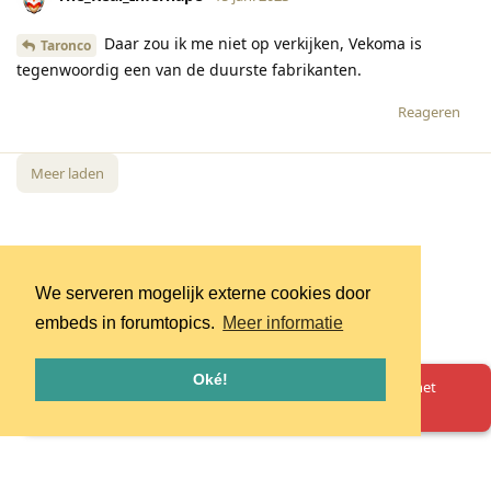
Daar zou ik me niet op verkijken, Vekoma is
Taronco
tegenwoordig een van de duurste fabrikanten.
Reageren
Meer laden
We serveren mogelijk externe cookies door
embeds in forumtopics.
Meer informatie
Oké!
Oeps! Er is iets misgegaan. Herlaad de pagina en probeer het
opnieuw.