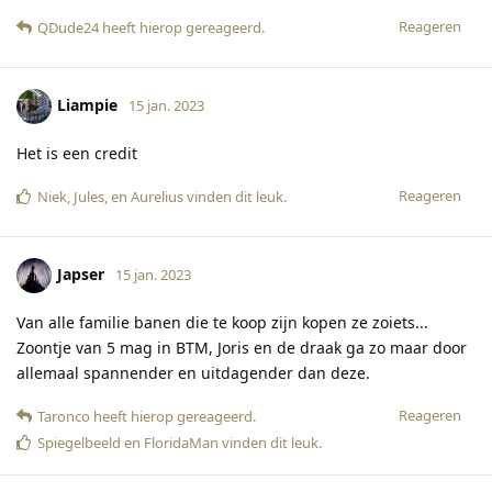
Reageren
QDude24
heeft hierop gereageerd
.
Liampie
15 jan. 2023
Het is een credit
Reageren
Niek
,
Jules
, en
Aurelius
vinden dit leuk
.
Japser
15 jan. 2023
Van alle familie banen die te koop zijn kopen ze zoiets...
Zoontje van 5 mag in BTM, Joris en de draak ga zo maar door
allemaal spannender en uitdagender dan deze.
Reageren
Taronco
heeft hierop gereageerd
.
Spiegelbeeld
en
FloridaMan
vinden dit leuk
.