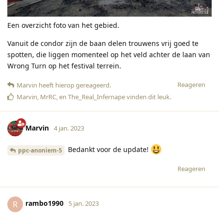
Een overzicht foto van het gebied.
Vanuit de condor zijn de baan delen trouwens vrij goed te
spotten, die liggen momenteel op het veld achter de laan van
Wrong Turn op het festival terrein.
Reageren
Marvin
heeft hierop gereageerd
.
Marvin
,
MrRC
, en
The_Real_Infernape
vinden dit leuk
.
Marvin
4 jan. 2023
Bedankt voor de update!
ppc-anoniem-5
Reageren
rambo1990
R
5 jan. 2023