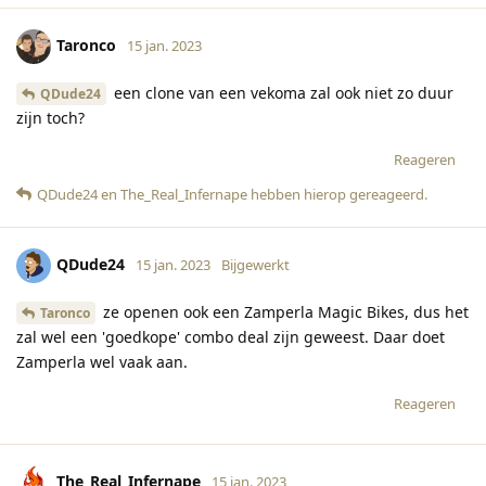
Taronco
15 jan. 2023
een clone van een vekoma zal ook niet zo duur
QDude24
zijn toch?
Reageren
QDude24
en
The_Real_Infernape
hebben hierop gereageerd
.
QDude24
15 jan. 2023
Bijgewerkt
ze openen ook een Zamperla Magic Bikes, dus het
Taronco
zal wel een 'goedkope' combo deal zijn geweest. Daar doet
Zamperla wel vaak aan.
Reageren
The_Real_Infernape
15 jan. 2023