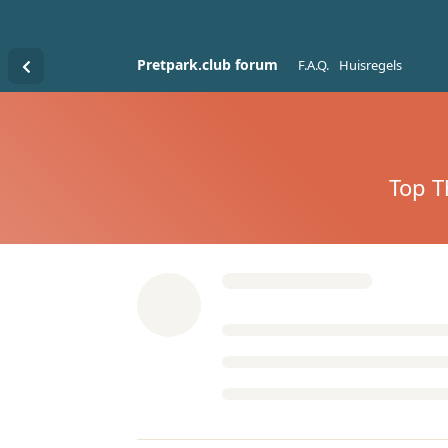
Pretpark.club forum
F.A.Q.
Huisregels
Top T