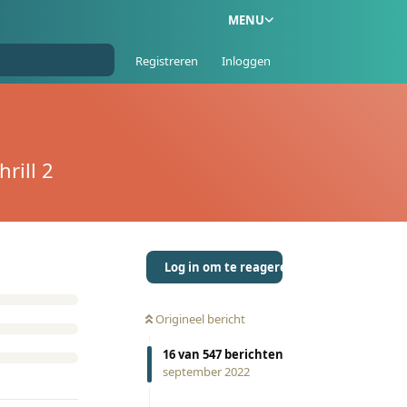
MENU
Registreren
Inloggen
rill 2
Log in om te reageren
Origineel bericht
16
van
547
berichten
september 2022