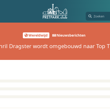
Wereldwijd
Nieuwsberichten
hril Dragster wordt omgebouwd naar Top Th