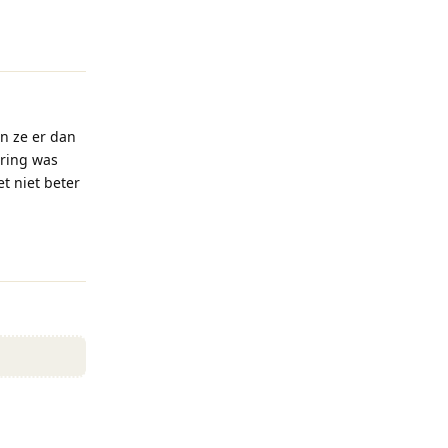
Reageren
an ze er dan
aring was
t niet beter
Reageren
Reageren