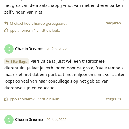
het gros van de maatschappij vindt van niet en dierenparken
zelf vinden van niet.
Reageren
Michael
heeft hierop gereageerd
.
ppc-anoniem-1
vindt dit leuk
.
ChasinDreams
C
20 feb. 2022
Pairi Daiza is juist wél een traditionele
Eftelflags
dierentuin. Je laat je verblinden door de grote, fraaie tempels,
maar ziet niet dat een park dat met miljoenen smijt ver achter
loopt op veel van haar concullega's op het gebied van
dierenwelzijn en educatie.
Reageren
ppc-anoniem-1
vindt dit leuk
.
ChasinDreams
C
20 feb. 2022