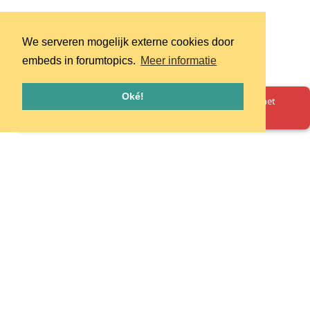
We serveren mogelijk externe cookies door
embeds in forumtopics.
Meer informatie
Oké!
Oeps! Er is iets misgegaan. Herlaad de pagina en probeer het
opnieuw.
Homepage
Huisregels
Privacy