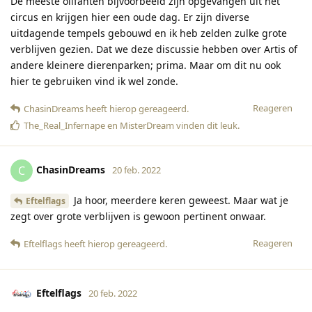
De meeste olifanten bijvoorbeeld zijn opgevangen uit het
circus en krijgen hier een oude dag. Er zijn diverse
uitdagende tempels gebouwd en ik heb zelden zulke grote
verblijven gezien. Dat we deze discussie hebben over Artis of
andere kleinere dierenparken; prima. Maar om dit nu ook
hier te gebruiken vind ik wel zonde.
Reageren
ChasinDreams
heeft hierop gereageerd
.
The_Real_Infernape
en
MisterDream
vinden dit leuk
.
ChasinDreams
C
20 feb. 2022
Ja hoor, meerdere keren geweest. Maar wat je
Eftelflags
zegt over grote verblijven is gewoon pertinent onwaar.
Reageren
Eftelflags
heeft hierop gereageerd
.
Eftelflags
20 feb. 2022