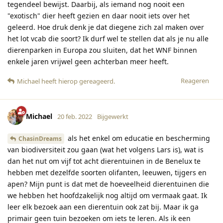
tegendeel bewijst. Daarbij, als iemand nog nooit een
"exotisch" dier heeft gezien en daar nooit iets over het
geleerd. Hoe druk denk je dat diegene zich zal maken over
het lot vcab die soort? Ik durf wel te stellen dat als je nu alle
dierenparken in Europa zou sluiten, dat het WNF binnen
enkele jaren vrijwel geen achterban meer heeft.
Reageren
Michael
heeft hierop gereageerd
.
Michael
20 feb. 2022
Bijgewerkt
als het enkel om educatie en bescherming
ChasinDreams
van biodiversiteit zou gaan (wat het volgens Lars is), wat is
dan het nut om vijf tot acht dierentuinen in de Benelux te
hebben met dezelfde soorten olifanten, leeuwen, tijgers en
apen? Mijn punt is dat met de hoeveelheid dierentuinen die
we hebben het hoofdzakelijk nog altijd om vermaak gaat. Ik
leer elk bezoek aan een dierentuin ook zat bij. Maar ik ga
primair geen tuin bezoeken om iets te leren. Als ik een