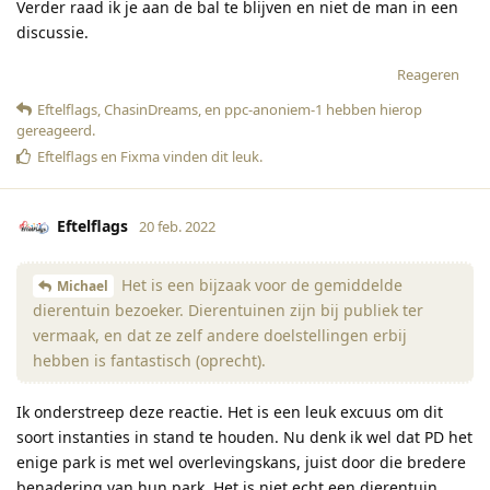
Verder raad ik je aan de bal te blijven en niet de man in een
discussie.
Reageren
Eftelflags
,
ChasinDreams
, en
ppc-anoniem-1
hebben hierop
gereageerd
.
Eftelflags
en
Fixma
vinden dit leuk
.
Eftelflags
20 feb. 2022
Het is een bijzaak voor de gemiddelde
Michael
dierentuin bezoeker. Dierentuinen zijn bij publiek ter
vermaak, en dat ze zelf andere doelstellingen erbij
hebben is fantastisch (oprecht).
Ik onderstreep deze reactie. Het is een leuk excuus om dit
soort instanties in stand te houden. Nu denk ik wel dat PD het
enige park is met wel overlevingskans, juist door die bredere
benadering van hun park. Het is niet echt een dierentuin