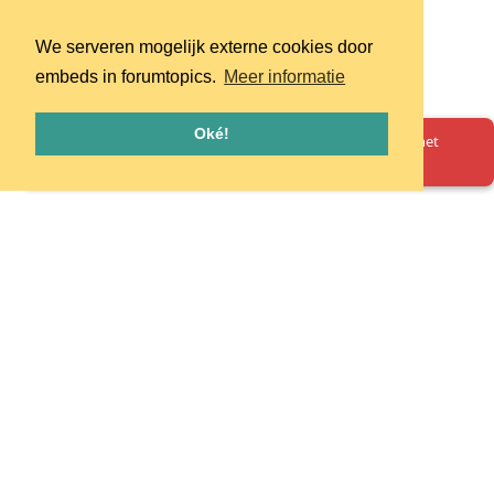
We serveren mogelijk externe cookies door
embeds in forumtopics.
Meer informatie
Oké!
Oeps! Er is iets misgegaan. Herlaad de pagina en probeer het
opnieuw.
Homepage
Huisregels
Privacy