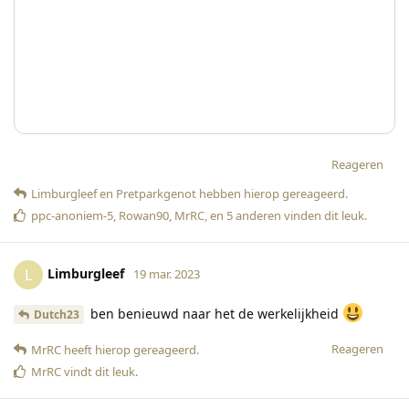
Reageren
Limburgleef
en
Pretparkgenot
hebben hierop gereageerd
.
ppc-anoniem-5
,
Rowan90
,
MrRC
, en
5
anderen
vinden dit leuk
.
Limburgleef
L
19 mar. 2023
ben benieuwd naar het de werkelijkheid
Dutch23
Reageren
MrRC
heeft hierop gereageerd
.
MrRC
vindt dit leuk
.