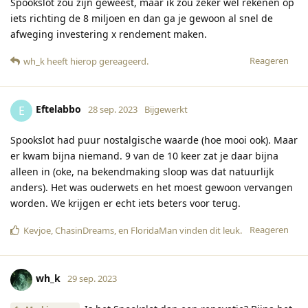
Spookslot zou zijn geweest, maar ik zou zeker wel rekenen op
iets richting de 8 miljoen en dan ga je gewoon al snel de
afweging investering x rendement maken.
Reageren
wh_k
heeft hierop gereageerd
.
Eftelabbo
E
28 sep. 2023
Bijgewerkt
Spookslot had puur nostalgische waarde (hoe mooi ook). Maar
er kwam bijna niemand. 9 van de 10 keer zat je daar bijna
alleen in (oke, na bekendmaking sloop was dat natuurlijk
anders). Het was ouderwets en het moest gewoon vervangen
worden. We krijgen er echt iets beters voor terug.
Reageren
Kevjoe
,
ChasinDreams
, en
FloridaMan
vinden dit leuk
.
wh_k
29 sep. 2023