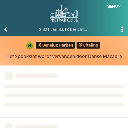
MENU
2.321
van
3.618
berichten
Benelux Parken
Efteling
Het Spookslot wordt vervangen door Danse Macabre