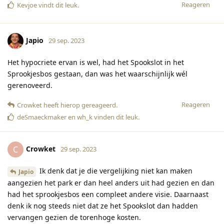
Reageren
Kevjoe
vindt dit leuk
.
Japio
29 sep. 2023
Het hypocriete ervan is wel, had het Spookslot in het
Sprookjesbos gestaan, dan was het waarschijnlijk wél
gerenoveerd.
Reageren
Crowket
heeft hierop gereageerd
.
deSmaeckmaker
en
wh_k
vinden dit leuk
.
Crowket
C
29 sep. 2023
Ik denk dat je die vergelijking niet kan maken
Japio
aangezien het park er dan heel anders uit had gezien en dan
had het sprookjesbos een compleet andere visie. Daarnaast
denk ik nog steeds niet dat ze het Spookslot dan hadden
vervangen gezien de torenhoge kosten.