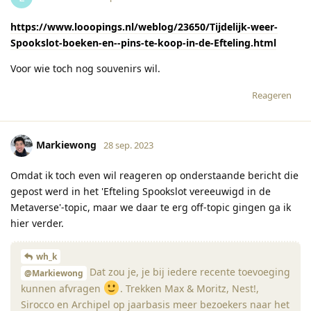
https://www.looopings.nl/weblog/23650/Tijdelijk-weer-
Spookslot-boeken-en--pins-te-koop-in-de-Efteling.html
Voor wie toch nog souvenirs wil.
Reageren
Markiewong
28 sep. 2023
Omdat ik toch even wil reageren op onderstaande bericht die
gepost werd in het 'Efteling Spookslot vereeuwigd in de
Metaverse'-topic, maar we daar te erg off-topic gingen ga ik
hier verder.
wh_k
Dat zou je, je bij iedere recente toevoeging
@Markiewong
kunnen afvragen
. Trekken Max & Moritz, Nest!,
Sirocco en Archipel op jaarbasis meer bezoekers naar het