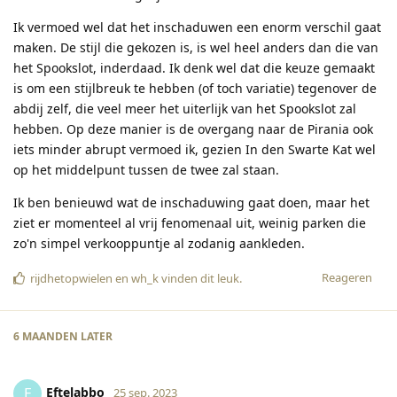
Ik vermoed wel dat het inschaduwen een enorm verschil gaat
maken. De stijl die gekozen is, is wel heel anders dan die van
het Spookslot, inderdaad. Ik denk wel dat die keuze gemaakt
is om een stijlbreuk te hebben (of toch variatie) tegenover de
abdij zelf, die veel meer het uiterlijk van het Spookslot zal
hebben. Op deze manier is de overgang naar de Pirania ook
iets minder abrupt vermoed ik, gezien In den Swarte Kat wel
op het middelpunt tussen de twee zal staan.
Ik ben benieuwd wat de inschaduwing gaat doen, maar het
ziet er momenteel al vrij fenomenaal uit, weinig parken die
zo'n simpel verkooppuntje al zodanig aankleden.
Reageren
rijdhetopwielen
en
wh_k
vinden dit leuk
.
6 MAANDEN
LATER
Eftelabbo
E
25 sep. 2023