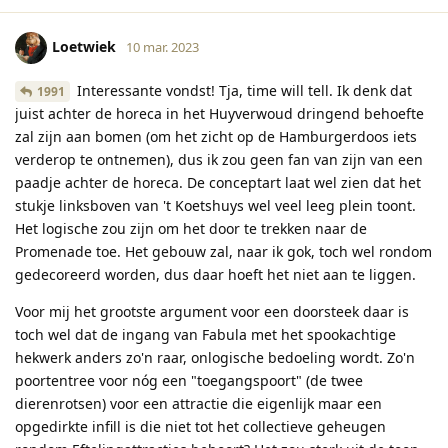
Loetwiek
10 mar. 2023
Interessante vondst! Tja, time will tell. Ik denk dat
1991
juist achter de horeca in het Huyverwoud dringend behoefte
zal zijn aan bomen (om het zicht op de Hamburgerdoos iets
verderop te ontnemen), dus ik zou geen fan van zijn van een
paadje achter de horeca. De conceptart laat wel zien dat het
stukje linksboven van 't Koetshuys wel veel leeg plein toont.
Het logische zou zijn om het door te trekken naar de
Promenade toe. Het gebouw zal, naar ik gok, toch wel rondom
gedecoreerd worden, dus daar hoeft het niet aan te liggen.
Voor mij het grootste argument voor een doorsteek daar is
toch wel dat de ingang van Fabula met het spookachtige
hekwerk anders zo'n raar, onlogische bedoeling wordt. Zo'n
poortentree voor nóg een "toegangspoort" (de twee
dierenrotsen) voor een attractie die eigenlijk maar een
opgedirkte infill is die niet tot het collectieve geheugen