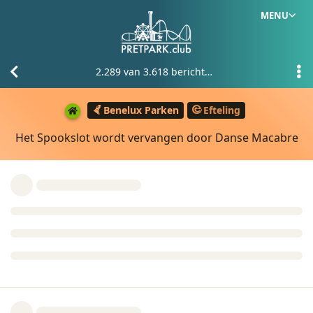
MENU
2.289
van
3.618
berichten
Benelux Parken
Efteling
Het Spookslot wordt vervangen door Danse Macabre