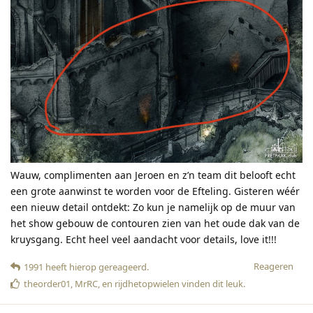
Wauw, complimenten aan Jeroen en z’n team dit belooft echt
een grote aanwinst te worden voor de Efteling. Gisteren wéér
een nieuw detail ontdekt: Zo kun je namelijk op de muur van
het show gebouw de contouren zien van het oude dak van de
kruysgang. Echt heel veel aandacht voor details, love it!!!
Reageren
1991
heeft hierop gereageerd
.
theorder01
,
MrRC
, en
rijdhetopwielen
vinden dit leuk
.