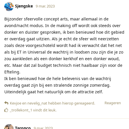
Sjengske
9 mar. 2023
Bijzonder sfeervolle concept arts, maar allemaal in de
avond/nacht modus. In de making off wordt ook steeds over
donker en duister gesproken, ik ben benieuwd hoe dit gebied
er overdag gaat uitzien. Als je echt de sfeer wilt neerzetten
zoals deze voorgeschoteld wordt had ik verwacht dat het net
als bij ET in Universal de wachtrij in loodsen zou zijn die je zo
zou aankleden als een donker kerkhof en een donker woud,
etc. Maar dat zal budget technisch niet haalbaar zijn voor de
Efteling.
Ik ben benieuwd hoe de hele belevenis van de wachtrij
overdag gaat zijn bij een stralende zonnige zomerdag.
Uiteindelijk gaat het natuurlijk om de attractie zelf.
Reageren
Kevjoe
en
nevelig_nat
hebben hierop gereageerd
.
_trollekont_1
vindt dit leuk
.
Taronco
9 mar. 2023