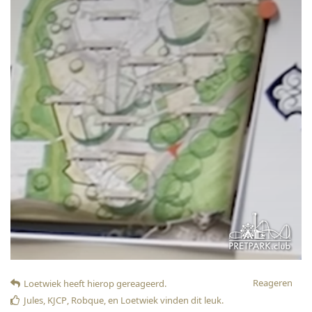
Reageren
Loetwiek
heeft hierop gereageerd
.
Jules
,
KJCP
,
Robque
, en
Loetwiek
vinden dit leuk
.