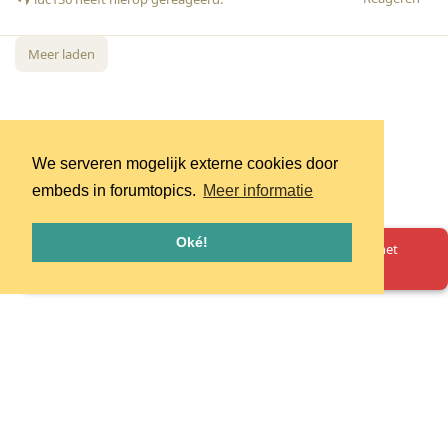
Meer laden
We serveren mogelijk externe cookies door
embeds in forumtopics.
Meer informatie
Oké!
Oeps! Er is iets misgegaan. Herlaad de pagina en probeer het
opnieuw.