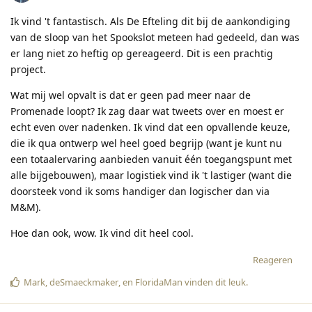
Ik vind 't fantastisch. Als De Efteling dit bij de aankondiging
van de sloop van het Spookslot meteen had gedeeld, dan was
er lang niet zo heftig op gereageerd. Dit is een prachtig
project.
Wat mij wel opvalt is dat er geen pad meer naar de
Promenade loopt? Ik zag daar wat tweets over en moest er
echt even over nadenken. Ik vind dat een opvallende keuze,
die ik qua ontwerp wel heel goed begrijp (want je kunt nu
een totaalervaring aanbieden vanuit één toegangspunt met
alle bijgebouwen), maar logistiek vind ik 't lastiger (want die
doorsteek vond ik soms handiger dan logischer dan via
M&M).
Hoe dan ook, wow. Ik vind dit heel cool.
Reageren
Mark
,
deSmaeckmaker
, en
FloridaMan
vinden dit leuk
.