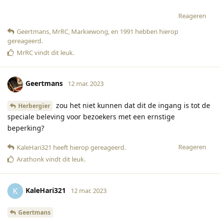
Reageren
Geertmans
,
MrRC
,
Markiewong
, en
1991
hebben hierop
gereageerd
.
MrRC
vindt dit leuk
.
Geertmans
12 mar. 2023
zou het niet kunnen dat dit de ingang is tot de
Herbergier
speciale beleving voor bezoekers met een ernstige
beperking?
Reageren
KaleHari321
heeft hierop gereageerd
.
Arathonk
vindt dit leuk
.
KaleHari321
K
12 mar. 2023
Geertmans