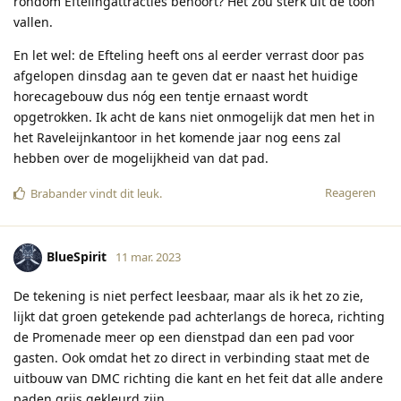
rondom Eftelingattracties behoort? Het zou sterk uit de toon
vallen.
En let wel: de Efteling heeft ons al eerder verrast door pas
afgelopen dinsdag aan te geven dat er naast het huidige
horecagebouw dus nóg een tentje ernaast wordt
opgetrokken. Ik acht de kans niet onmogelijk dat men het in
het Raveleijnkantoor in het komende jaar nog eens zal
hebben over de mogelijkheid van dat pad.
Reageren
Brabander
vindt dit leuk
.
BlueSpirit
11 mar. 2023
De tekening is niet perfect leesbaar, maar als ik het zo zie,
lijkt dat groen getekende pad achterlangs de horeca, richting
de Promenade meer op een dienstpad dan een pad voor
gasten. Ook omdat het zo direct in verbinding staat met de
uitbouw van DMC richting die kant en het feit dat alle andere
paden grijs gekleurd zijn...