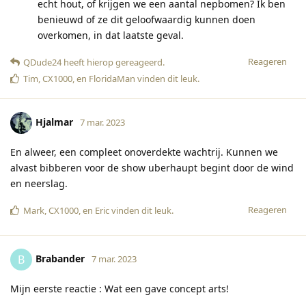
echt hout, of krijgen we een aantal nepbomen? Ik ben
benieuwd of ze dit geloofwaardig kunnen doen
overkomen, in dat laatste geval.
Reageren
QDude24
heeft hierop gereageerd
.
Tim
,
CX1000
, en
FloridaMan
vinden dit leuk
.
Hjalmar
7 mar. 2023
En alweer, een compleet onoverdekte wachtrij. Kunnen we
alvast bibberen voor de show uberhaupt begint door de wind
en neerslag.
Reageren
Mark
,
CX1000
, en
Eric
vinden dit leuk
.
Brabander
B
7 mar. 2023
Mijn eerste reactie : Wat een gave concept arts!