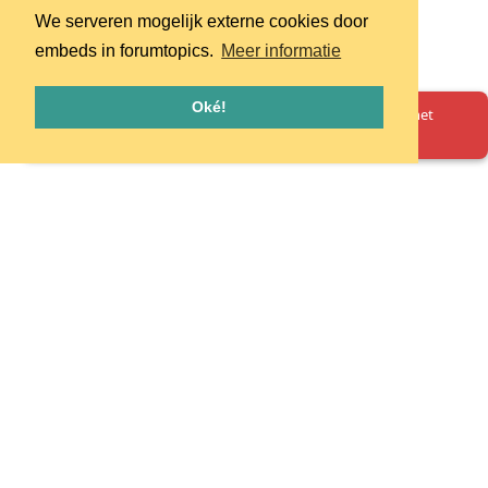
We serveren mogelijk externe cookies door
embeds in forumtopics.
Meer informatie
Oké!
Oeps! Er is iets misgegaan. Herlaad de pagina en probeer het
opnieuw.
Homepage
Huisregels
Privacy
© 2026 - pretpark.club