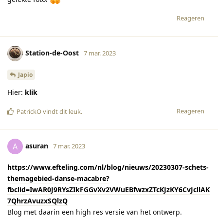
Reageren
Station-de-Oost
7 mar. 2023
Japio
Hier:
klik
Reageren
PatrickO
vindt dit leuk
.
asuran
A
7 mar. 2023
https://www.efteling.com/nl/blog/nieuws/20230307-schets-
themagebied-danse-macabre?
fbclid=IwAR0J9RYsZIkFGGvXv2VWuEBfwzxZTcKJzKY6CvJcllAK
7QhrzAvuzxSQlzQ
Blog met daarin een high res versie van het ontwerp.