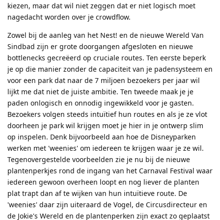
kiezen, maar dat wil niet zeggen dat er niet logisch moet
nagedacht worden over je crowdflow.
Zowel bij de aanleg van het Nest! en de nieuwe Wereld Van
Sindbad zijn er grote doorgangen afgesloten en nieuwe
bottlenecks gecreëerd op cruciale routes. Ten eerste beperk
je op die manier zonder de capaciteit van je padensysteem en
voor een park dat naar de 7 miljoen bezoekers per jaar wil
lijkt me dat niet de juiste ambitie. Ten tweede maak je je
paden onlogisch en onnodig ingewikkeld voor je gasten.
Bezoekers volgen steeds intuïtief hun routes en als je ze vlot
doorheen je park wil krijgen moet je hier in je ontwerp slim
op inspelen. Denk bijvoorbeeld aan hoe de Disneyparken
werken met 'weenies' om iedereen te krijgen waar je ze wil.
Tegenovergestelde voorbeelden zie je nu bij de nieuwe
plantenperkjes rond de ingang van het Carnaval Festival waar
iedereen gewoon overheen loopt en nog liever de planten
plat trapt dan af te wijken van hun intuïtieve route. De
'weenies' daar zijn uiteraard de Vogel, de Circusdirecteur en
de Jokie's Wereld en de plantenperken zijn exact zo geplaatst