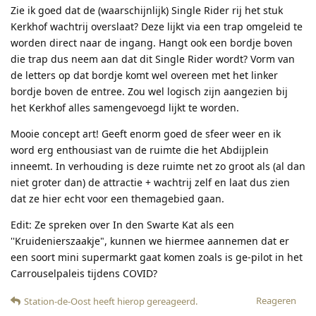
Zie ik goed dat de (waarschijnlijk) Single Rider rij het stuk
Kerkhof wachtrij overslaat? Deze lijkt via een trap omgeleid te
worden direct naar de ingang. Hangt ook een bordje boven
die trap dus neem aan dat dit Single Rider wordt? Vorm van
de letters op dat bordje komt wel overeen met het linker
bordje boven de entree. Zou wel logisch zijn aangezien bij
het Kerkhof alles samengevoegd lijkt te worden.
Mooie concept art! Geeft enorm goed de sfeer weer en ik
word erg enthousiast van de ruimte die het Abdijplein
inneemt. In verhouding is deze ruimte net zo groot als (al dan
niet groter dan) de attractie + wachtrij zelf en laat dus zien
dat ze hier echt voor een themagebied gaan.
Edit: Ze spreken over In den Swarte Kat als een
''Kruidenierszaakje", kunnen we hiermee aannemen dat er
een soort mini supermarkt gaat komen zoals is ge-pilot in het
Carrouselpaleis tijdens COVID?
Reageren
Station-de-Oost
heeft hierop gereageerd
.