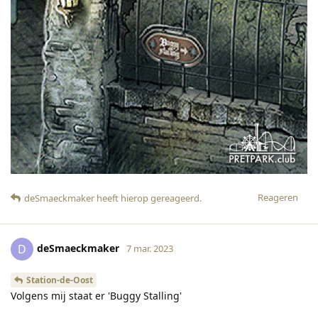
Reageren
deSmaeckmaker
heeft hierop gereageerd
.
deSmaeckmaker
D
7 mar. 2023
Station-de-Oost
Volgens mij staat er 'Buggy Stalling'