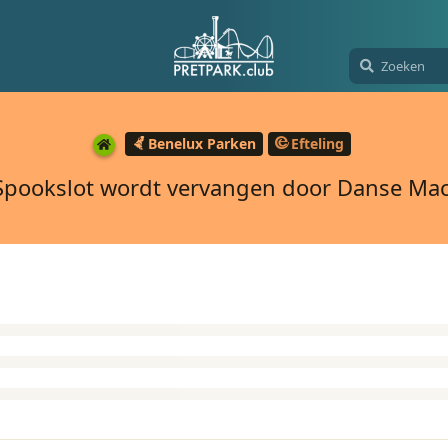
Benelux Parken
Efteling
Spookslot wordt vervangen door Danse Ma