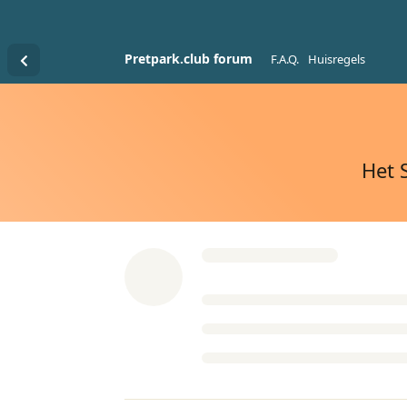
Pretpark.club forum
F.A.Q.
Huisregels
Het 