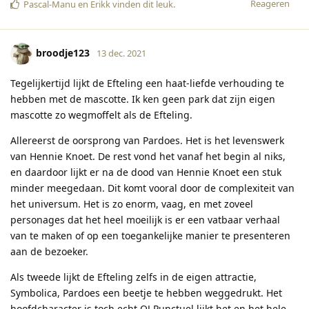
Reageren
Pascal-Manu
en
Erikk
vinden dit leuk
.
broodje123
13 dec. 2021
Tegelijkertijd lijkt de Efteling een haat-liefde verhouding te
hebben met de mascotte. Ik ken geen park dat zijn eigen
mascotte zo wegmoffelt als de Efteling.
Allereerst de oorsprong van Pardoes. Het is het levenswerk
van Hennie Knoet. De rest vond het vanaf het begin al niks,
en daardoor lijkt er na de dood van Hennie Knoet een stuk
minder meegedaan. Dit komt vooral door de complexiteit van
het universum. Het is zo enorm, vaag, en met zoveel
personages dat het heel moeilijk is er een vatbaar verhaal
van te maken of op een toegankelijke manier te presenteren
aan de bezoeker.
Als tweede lijkt de Efteling zelfs in de eigen attractie,
Symbolica, Pardoes een beetje te hebben weggedrukt. Het
hoofdcharacter is toch echt OJ Punctuel lijkt het en het hele