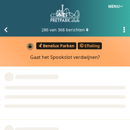
MENU
286
van
368
berichten
Benelux Parken
Efteling
Gaat het Spookslot verdwijnen?