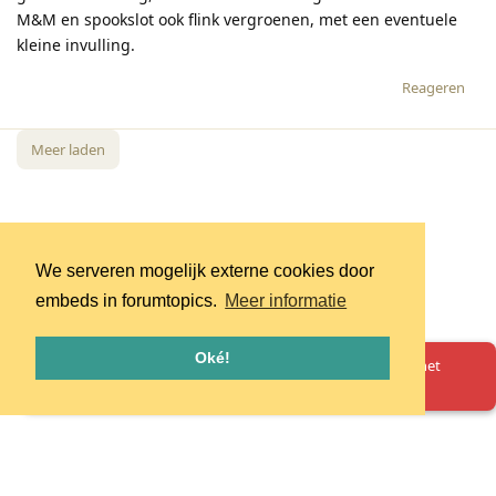
M&M en spookslot ook flink vergroenen, met een eventuele
kleine invulling.
Reageren
Meer laden
We serveren mogelijk externe cookies door
embeds in forumtopics.
Meer informatie
Oké!
Oeps! Er is iets misgegaan. Herlaad de pagina en probeer het
opnieuw.