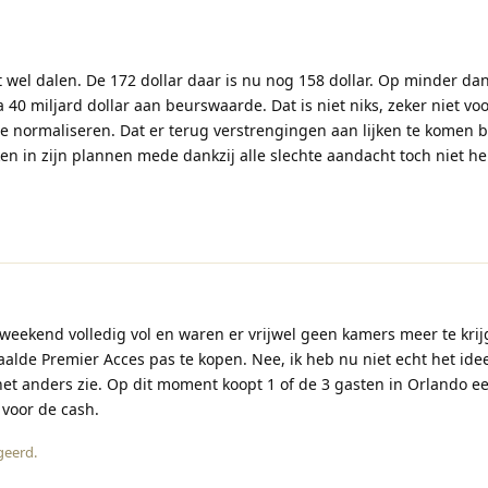
 wel dalen. De 172 dollar daar is nu nog 158 dollar. Op minder dan
 40 miljard dollar aan beurswaarde. Dat is niet niks, zeker niet vo
te normaliseren. Dat er terug verstrengingen aan lijken te komen b
jken in zijn plannen mede dankzij alle slechte aandacht toch niet h
t weekend volledig vol en waren er vrijwel geen kamers meer te kr
aalde Premier Acces pas te kopen. Nee, ik heb nu niet echt het ide
 het anders zie. Op dit moment koopt 1 of de 3 gasten in Orlando e
 voor de cash.
geerd
.