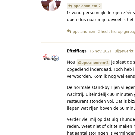
ppc-anoniem-2
Ik vond persoonlijk de rijen zéér
doen dus naar mijn gevoel is het o
ppc-anoniem-2
heeft hierop gerea
Eftelflags
16 nov. 2021
Bijgewerkt
Nou
je slaat de
@ppc-anoniem-2
opgediend inderdaad. Toch heb ik
verwoorden. Kom ik nog wel eens 
De normale stand-by rijen vliege
wachtrij. Uiteindelijk 30 minute
restaurant stonden vol. Dat is bi
liepen wat rijen boven de 60 minu
Verder viel mij op dat Big Thund
reden. Weet niet of dit te maken
het aantal storingen is verminderd