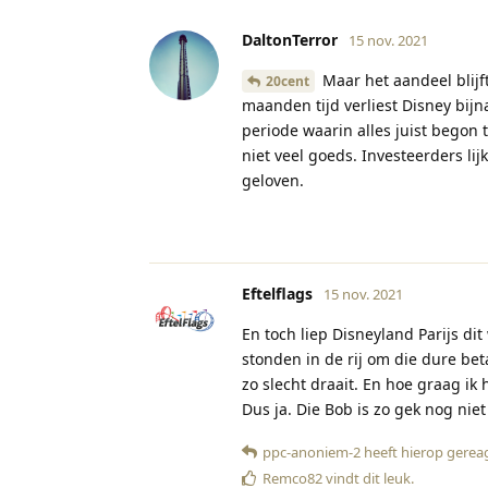
DaltonTerror
15 nov. 2021
Maar het aandeel blijft
20cent
maanden tijd verliest Disney bijna
periode waarin alles juist begon 
niet veel goeds. Investeerders li
geloven.
Eftelflags
15 nov. 2021
En toch liep Disneyland Parijs di
stonden in de rij om die dure bet
zo slecht draait. En hoe graag ik
Dus ja. Die Bob is zo gek nog niet
ppc-anoniem-2
heeft hierop gerea
Remco82
vindt dit leuk
.