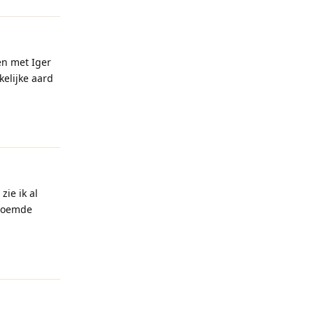
en met Iger
elijke aard
Reageren
zie ik al
oemde
Reageren