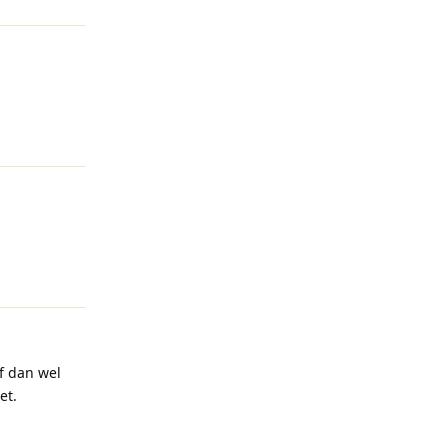
Reageren
Reageren
jf dan wel
et.
Reageren