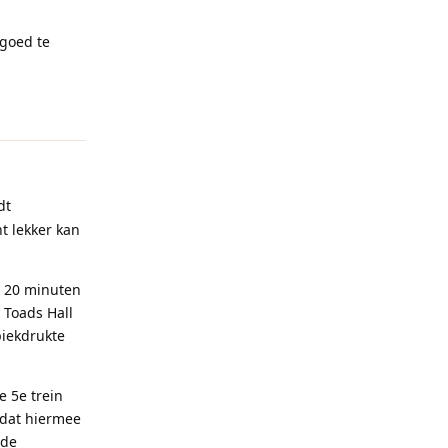
 goed te
Reageren
dt
t lekker kan
t 20 minuten
 Toads Hall
piekdrukte
e 5e trein
 dat hiermee
 de