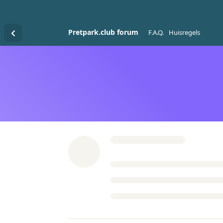
Pretpark.club forum
F.A.Q.
Huisregels