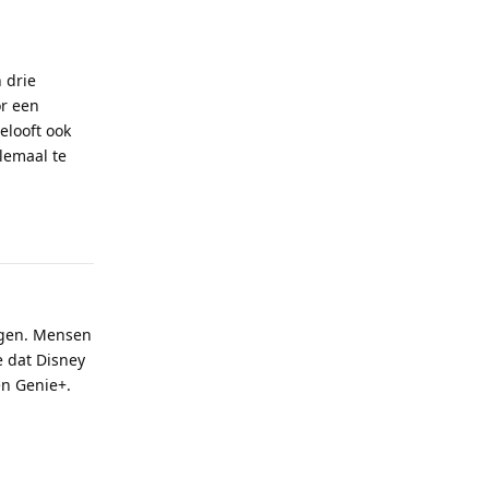
 drie
or een
elooft ook
elemaal te
Reageren
ijgen. Mensen
e dat Disney
en Genie+.
Reageren