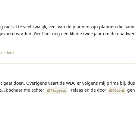
 niet al te veel kwalijk, veel van de plannen zijn plannen die sam
gevoerd worden. Geef het nog een kleine twee jaar om de daadwerk
dit leuk
.
at gaat doen. Overigens vaart de WDC er volgens mij prima bij, dus 
ie. Ik schaar me achter
' relaas en de door
gen
@Progress
@20cent