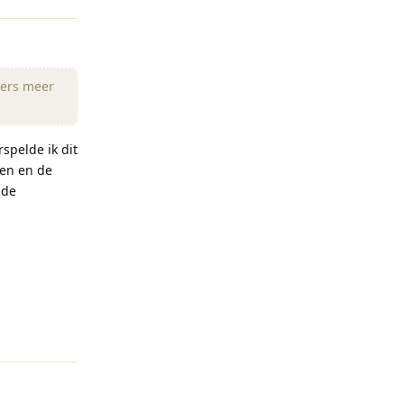
mers meer
spelde ik dit
den en de
 de
Reageren