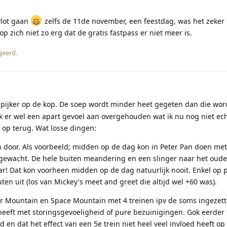
 vlot gaan
zelfs de 11de november, een feestdag, was het zeker
p zich niet zo erg dat de gratis fastpass er niet meer is.
geerd
.
 spijker op de kop. De soep wordt minder heet gegeten dan die wor
 er wel een apart gevoel aan overgehouden wat ik nu nog niet ech
op terug. Wat losse dingen:
n door. Als voorbeeld; midden op de dag kon in Peter Pan doen me
n gewacht. De hele buiten meandering en een slinger naar het oude
zar! Dat kon voorheen midden op de dag natuurlijk nooit. Enkel op 
ten uit (los van Mickey's meet and greet die altijd wel +60 was).
er Mountain en Space Mountain met 4 treinen ipv de soms ingezett
 heeft met storingsgevoeligheid of pure bezuinigingen. Gok eerder
 en dat het effect van een 5e trein niet heel veel invloed heeft op