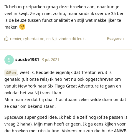
Ik heb in pretparken graag deze broeken aan, daar kun je
veel in kwijt. Ze zijn niet zo hip, maar sinds ik over de 35 ben
is de keuze tussen functionaliteit en stijl wat makkelijker te
maken
Reageren
remier
,
cyberdalton
, en
Njit
vinden dit leuk
.
suuske1981
S
9 jul. 2021
, weet ik. Bedoelde eigenlijk dat Trenton eruit is
@Ron
gehaald (uit onze reis) Ik heb het nu ook opgeschreven om
vanuit New York naar Six Flags Great Adventure te gaan en
ook dat het via NJ transit kan.
Mijn man zei dat hij daar 1 achtbaan zeker wilde doen omdat
ze daar om bekend staan.
SpaceAce super goed idee. Ik heb die zelf nog (of ze passen is
vraag 2 haha). Mijn man heeft er geen. Ik ga eens kijken voor
die broeken met ritssluiting. Volgens mij zijn die bij de ANWB