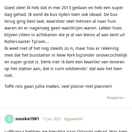
Goed idee! Ik heb dat in mei 2013 gedaan en heb een super
dag gehad. Ik vond de bus tijden toen ook ideaal. De bus
terug ging best laat, waardoor veel mensen al naar huis
waren en er nagenoeg geen wachtrijen waren. Lekker hoor,
blijven zitten in achtbanen die je al van kleins af aan kent uit
Rollercoaster Tycoon...
Ik weet niet of het nog steeds zo is, maar hou er rekening
mee dat het busstation in New York bijzonder onoverzichtelijk
en super groot is. Denk niet 'ik kom een kwartier van tevoren
op het station aan, dat is ruim voldoende': dat was het toen
niet.
Toffe reis gaan jullie maken, veel plezier met plannen!
Reageren
suuske1981
S
11 jul. 2021
Bijgewerkt
Lufthansa hebben we toevallig naar Orlando gehad. Was toen