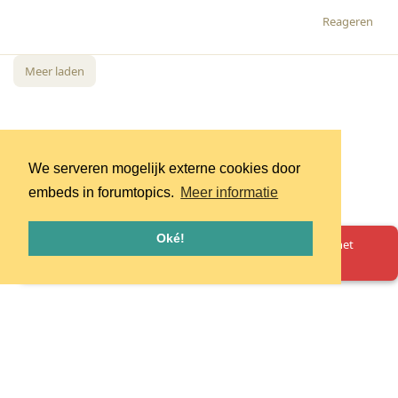
Reageren
Meer laden
We serveren mogelijk externe cookies door
embeds in forumtopics.
Meer informatie
Oké!
Oeps! Er is iets misgegaan. Herlaad de pagina en probeer het
opnieuw.