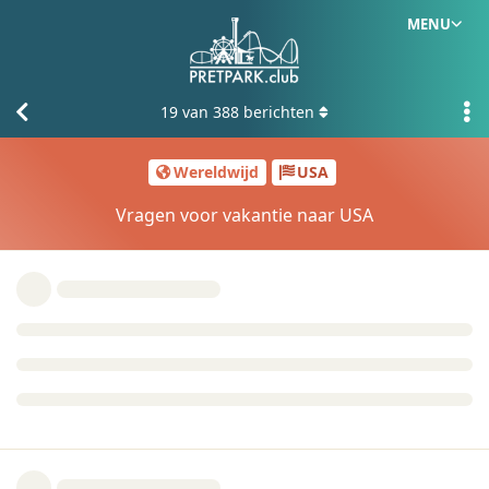
MENU
19
van
388
berichten
Wereldwijd
USA
Vragen voor vakantie naar USA