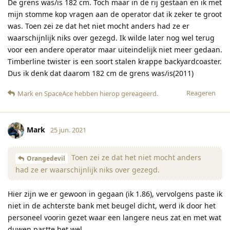
De grens was/is 182 cm. Toch maar in de rij gestaan en ik met
mijn stomme kop vragen aan de operator dat ik zeker te groot
was. Toen zei ze dat het niet mocht anders had ze er
waarschijnlijk niks over gezegd. Ik wilde later nog wel terug
voor een andere operator maar uiteindelijk niet meer gedaan.
Timberline twister is een soort stalen krappe backyardcoaster.
Dus ik denk dat daarom 182 cm de grens was/is(2011)
Reageren
Mark
en
SpaceAce
hebben hierop gereageerd
.
Mark
25 jun. 2021
Toen zei ze dat het niet mocht anders
Orangedevil
had ze er waarschijnlijk niks over gezegd.
Hier zijn we er gewoon in gegaan (ik 1.86), vervolgens paste ik
niet in de achterste bank met beugel dicht, werd ik door het
personeel voorin gezet waar een langere neus zat en met wat
duwen pastte het wel.