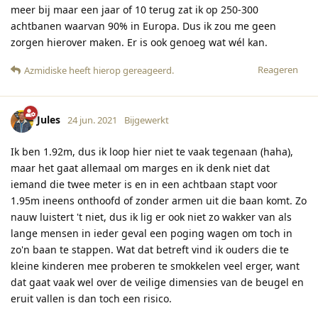
meer bij maar een jaar of 10 terug zat ik op 250-300
achtbanen waarvan 90% in Europa. Dus ik zou me geen
zorgen hierover maken. Er is ook genoeg wat wél kan.
Reageren
Azmidiske
heeft hierop gereageerd
.
Jules
24 jun. 2021
Bijgewerkt
Ik ben 1.92m, dus ik loop hier niet te vaak tegenaan (haha),
maar het gaat allemaal om marges en ik denk niet dat
iemand die twee meter is en in een achtbaan stapt voor
1.95m ineens onthoofd of zonder armen uit die baan komt. Zo
nauw luistert 't niet, dus ik lig er ook niet zo wakker van als
lange mensen in ieder geval een poging wagen om toch in
zo'n baan te stappen. Wat dat betreft vind ik ouders die te
kleine kinderen mee proberen te smokkelen veel erger, want
dat gaat vaak wel over de veilige dimensies van de beugel en
eruit vallen is dan toch een risico.