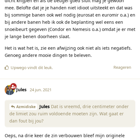
dicht knijpen en als de beugel goed sluit mag je gewoon
mee. Belofte dat je je handen niet idioot uitsteekt en dat was
bij sommige banen ook wel nodig (eurosat en euromir o.a.) en
bij andere banen heb ik ook de beplanting wel eens een
snoeibeurt gegeven (Condor en Nemesis o.a.) omdat je er met
je lange benen doorheen slaat.
Het is wat het is, zie een afwijzing ook niet als iets negatiefs.
Genoeg andere mooie dingen te beleven.
Reageren
Upwego
vindt dit leuk
.
Jules
24 jun. 2021
Jules
Dat is vreemd, drie centimeter onder
Azmidiske
de limiet zou ruim voldoende moeten zijn. Wat gaat er
dan fout bij jou?
Oeps, na drie keer de zin verbouwen bleef mijn originele