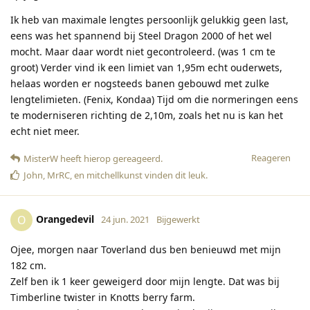
Ik heb van maximale lengtes persoonlijk gelukkig geen last,
eens was het spannend bij Steel Dragon 2000 of het wel
mocht. Maar daar wordt niet gecontroleerd. (was 1 cm te
groot) Verder vind ik een limiet van 1,95m echt ouderwets,
helaas worden er nogsteeds banen gebouwd met zulke
lengtelimieten. (Fenix, Kondaa) Tijd om die normeringen eens
te moderniseren richting de 2,10m, zoals het nu is kan het
echt niet meer.
Reageren
MisterW
heeft hierop gereageerd
.
John
,
MrRC
, en
mitchellkunst
vinden dit leuk
.
Orangedevil
O
24 jun. 2021
Bijgewerkt
Ojee, morgen naar Toverland dus ben benieuwd met mijn
182 cm.
Zelf ben ik 1 keer geweigerd door mijn lengte. Dat was bij
Timberline twister in Knotts berry farm.