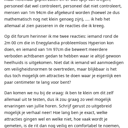
personeel dat wel controleert, personeel dat niet controleert,
mensen van 1m 94cm die afgekeurd worden (hoewel ze dus
mathematisch nog net klein genoeg zijn), .... ik heb het
allemaal al zien passeren in de reacties die ik kreeg.
Op dit forum herinner ik me twee reacties: iemand rond de
2m 00 cm die in Enegylandia probleemloos Hyperion kon
doen, en iemand van 1m 97cm die beweert meerdere
verboden achtbanen gedan te hebben waar ie altijd gewoon
heelhuids is uitgekomen. Niet dat ik iemand wil aanmoedigen
om veiligheidsnormen te overtreden, maar blijkbaar is het
dus toch mogelijk om attracties te doen waar je eigenlijk een
paar centimeter te lang voor bent?
Dan komen we nu bij de vraag: ik ben te klein om dit zelf
allemaal uit te testen, dus ik zou graag zo veel mogelijk
ervaringen van jullie horen. Schrijf gerust zo uitgebreid
mogelijk je verhaal neer! Hoe lang ben je exact, welke
attracties gingen wel en welke niet, hoe vaak wordt je
gemeten, is de rit dan nog veilig en comfortabel te noemen,