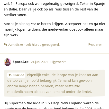
wel. In Europa ook wel regelmatig geweigerd. Zeker in Spanje
en Italië. Daar val je ook op als reus tussen de rest van de
Mediterranen.
Mocht je alsnog
nee
te horen krijgen. Accepteer het en ga niet
moeilijk lopen te doen, die medewerker doet ook alleen maar
zijn werk.
Reageren
Azmidiske
heeft hierop gereageerd
.
SpaceAce
24 jun. 2021
Bijgewerkt
eigenlijk enkel de lengte van je kont tot aan
Silacide
de top van je hoofd belangrijk. Iemand kan gewoon
enorm lange benen hebben, maar hetzelfde
middenlichaam als dat van iemand onder de limiet.
Bij Superman the Ride in Six Flags New England waren de
lengte van de benen blijkbaar heel belangrijk. In 2006 mocht