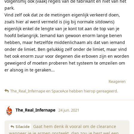
volgensmij ook (vaak) regels van de fabrikant en niet van het
park.
Vind zelf ook dat ze de metingen eigenlijk verkeerd doen,
zoals hier al werd vermeld is (iig bij normale sitdowns)
eigenlijk enkel de lengte van je kont tot aan de top van je
hoofd belangrijk. Iemand kan gewoon enorm lange benen
hebben, maar hetzelfde middenlichaam als dat van iemand
onder de limiet. Ben gelukkig zelf onder de limiet, maar vind
het ook enorm zuur voor degenen die erboven zijn en worden
geweigerd of moeten proberen het systeem te omzeilen om
er alsnog in te geraken...
Reageren
The_Real_Infernape
en
SpaceAce
hebben hierop gereageerd
.
The_Real_Infernape
24 jun. 2021
Gaat hem denk ik vooral om de clearance
Silacide
wanneer je je armen opsteekt, dan zou je best wel een