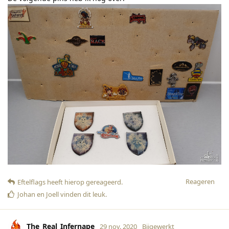
Reageren
Eftelflags
heeft hierop gereageerd
.
Johan
en
Joell
vinden dit leuk
.
The_Real_Infernape
29 nov. 2020
Bijgewerkt