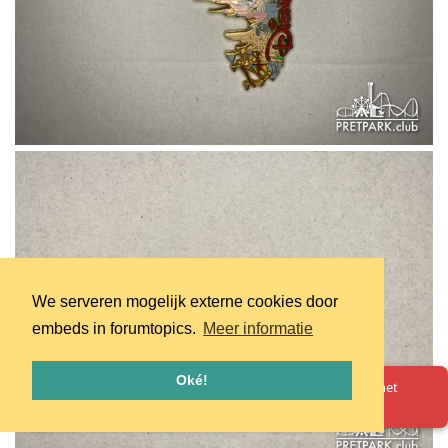
We serveren mogelijk externe cookies door
embeds in forumtopics.
Meer informatie
Oké!
Oeps! Er is iets misgegaan. Herlaad de pagina en probeer het
opnieuw.