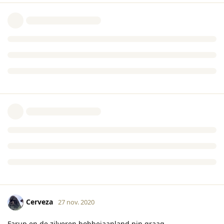
Cerveza
27 nov. 2020
Farup en de zilveren bobbejaanland pin graag