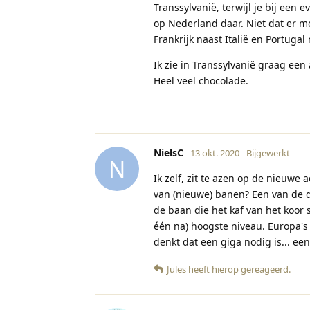
Transsylvanië, terwijl je bij een 
op Nederland daar. Niet dat er m
Frankrijk naast Italië en Portugal
Ik zie in Transsylvanië graag een 
Heel veel chocolade.
NielsC
13 okt. 2020
Bijgewerkt
N
Ik zelf, zit te azen op de nieuwe
van (nieuwe) banen? Een van de d
de baan die het kaf van het koor
één na) hoogste niveau. Europa's e
denkt dat een giga nodig is... e
Jules
heeft hierop gereageerd
.