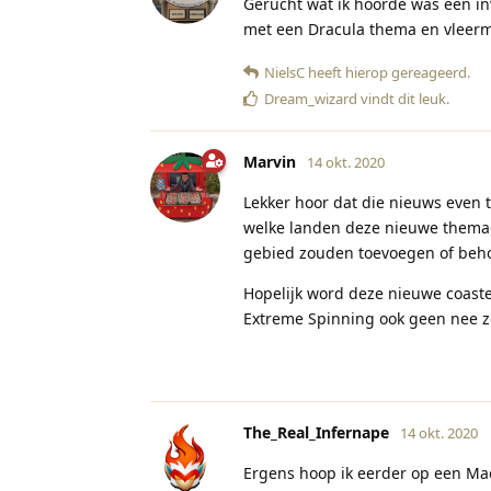
Gerucht wat ik hoorde was een inv
met een Dracula thema en vleer
NielsC
heeft hierop gereageerd
.
Dream_wizard
vindt dit leuk
.
Marvin
14 okt. 2020
Lekker hoor dat die nieuws even 
welke landen deze nieuwe themag
gebied zouden toevoegen of beho
Hopelijk word deze nieuwe coaste
Extreme Spinning ook geen nee z
The_Real_Infernape
14 okt. 2020
Ergens hoop ik eerder op een Mac