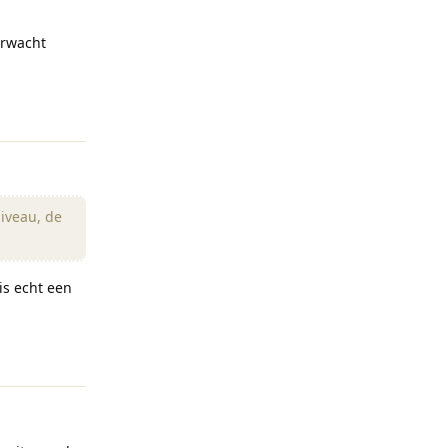
erwacht
Reageren
iveau, de
is echt een
Reageren