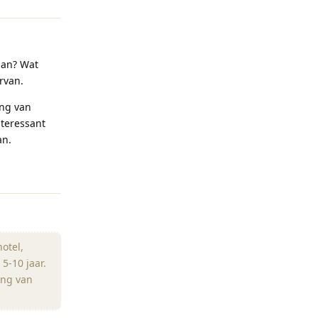
aan? Wat
rvan.
ing van
nteressant
an.
Reageren
otel,
5-10 jaar.
ing van