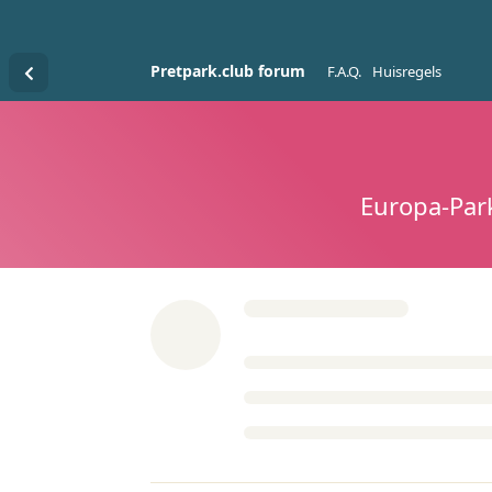
Pretpark.club forum
F.A.Q.
Huisregels
Europa-Par