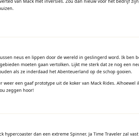
erted van Mack met inversies. Zou dan nieuw voor het bedrijf zijn
muizen.
tussen neus en lippen door de wereld in geslingerd word. Ik ben 
ebieden moeten gaan vertolken. Lijkt me sterk dat ze nog een ne
uden als ze inderdaad het Abenteuerland op de schop gooien.
r weer een gaaf prototype uit de koker van Mack Rides. Alhoewel i
ou zeggen hoor!
k hypercoaster dan een extreme Spinner. Ja Time Traveler zal vast 