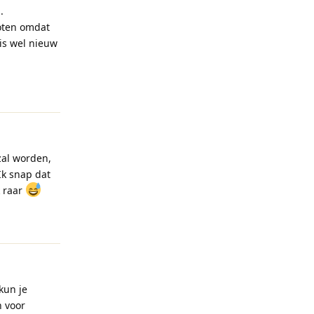
.
hoten omdat
 is wel nieuw
Reageren
zal worden,
Ik snap dat
k raar
Reageren
kun je
n voor