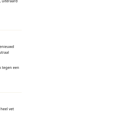
, uiteraard
Reageren
benieuwd
utraal
k tegen een
Reageren
heel vet