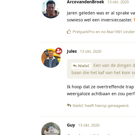
ArcovandenBroek
13 okt. 2020
Jaren geleden was er al sprake v
sowieso wel een inversiecoaster.
PretparkPro
en
no-fear1991
vinden
Jules
13 okt. 2020
Een van de dingen di
NielsC
baan die het kaf van het koor s
Ik hoop dat ze overtreffende trap
weergaloze achtbaan en zou perf
NielsC
heeft hierop gereageerd
.
Guy
13 okt. 2020