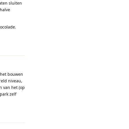
aten sluiten
ehalve
hocolade.
Reageren
r het bouwen
reld niveau,
n van het (op
park zelf
Reageren