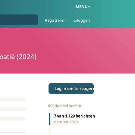
MENU
Registreren
Inloggen
atië (2024)
Log in om te reageren
Origineel bericht
7
van
1.129
berichten
oktober 2020