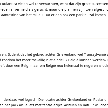
n Rulantica vielen wel te verwachten, want dat zijn grote successen
geleden al vermeld als gerucht, maar die plannen zijn toen afgesc
 aantasting van het milieu. Dat er dan ook een park bij zal komen,
oren. Ik denk dat het gebied achter Griekenland wel Transsylvanië 
rondom het meer toevallig niet eindelijk België kunnen worden? 
eeft door een Belg, maar om België nou helemaal te negeren is oo
g inderdaad wel logisch. Die locatie achter Griekenland en Rusland 
n het park als je iets met fantasierijke kastelen en natuur wil doe