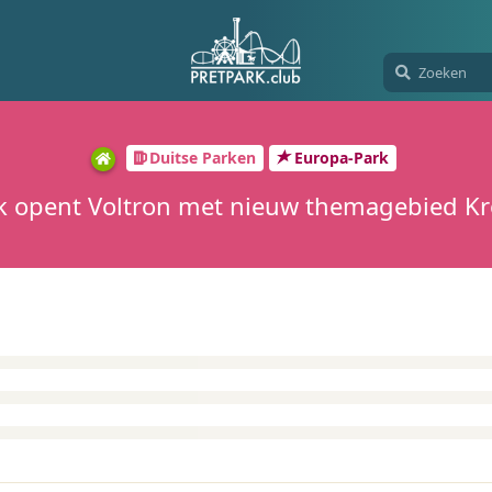
Duitse Parken
Europa-Park
k opent Voltron met nieuw themagebied Kro