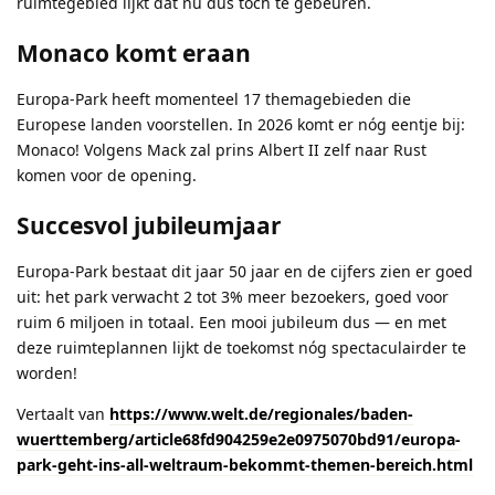
ruimtegebied lijkt dat nu dus toch te gebeuren.
Monaco komt eraan
Europa-Park heeft momenteel 17 themagebieden die
Europese landen voorstellen. In 2026 komt er nóg eentje bij:
Monaco! Volgens Mack zal prins Albert II zelf naar Rust
komen voor de opening.
Succesvol jubileumjaar
Europa-Park bestaat dit jaar 50 jaar en de cijfers zien er goed
uit: het park verwacht 2 tot 3% meer bezoekers, goed voor
ruim 6 miljoen in totaal. Een mooi jubileum dus — en met
deze ruimteplannen lijkt de toekomst nóg spectaculairder te
worden!
Vertaalt van
https://www.welt.de/regionales/baden-
wuerttemberg/article68fd904259e2e0975070bd91/europa-
park-geht-ins-all-weltraum-bekommt-themen-bereich.html