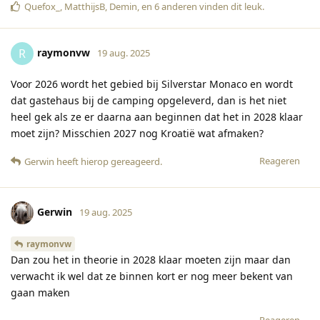
Quefox_
,
MatthijsB
,
Demin
, en
6
anderen
vinden dit leuk
.
raymonvw
R
19 aug. 2025
Voor 2026 wordt het gebied bij Silverstar Monaco en wordt
dat gastehaus bij de camping opgeleverd, dan is het niet
heel gek als ze er daarna aan beginnen dat het in 2028 klaar
moet zijn? Misschien 2027 nog Kroatië wat afmaken?
Reageren
Gerwin
heeft hierop gereageerd
.
Gerwin
19 aug. 2025
raymonvw
Dan zou het in theorie in 2028 klaar moeten zijn maar dan
verwacht ik wel dat ze binnen kort er nog meer bekent van
gaan maken