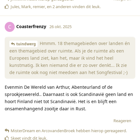
Jules
,
Mark
,
remier
, en
2
anderen
vinden dit leuk
.
Coasterfrenzy
C
26 okt. 2025
Hmmm. 18 themagebieden over landen én
tuindwerg
een themagebied over ruimte. Als je de ruimte als een
Europees land ziet, kan het, maar ik vind het heel
kunstmatig. Ik ken niemand die er zo over denkt... Ik zie
de ruimte ook nog niet meedoen aan het Songfestival ;-)
Evenmin De Wereld van Arthur, Abenteurland of de
sprookjeswereld.. Daarnaast is ook Scandinavië geen land en
hoort Finland niet tot Scandinavië. Het is en blijft een
onsamenhangend zooitje daar in Rust.
Reageren
MisterDream
en
ArcovandenBroek
hebben hierop gereageerd
.
Skeet
vindt dit leuk
.