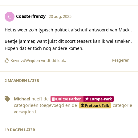
Coasterfrenzy
C
20 aug. 2025
Het is weer zo'n typisch politiek afschuif-antwoord van Mack..
Beetje jammer, want juist dit soort teasers kan ik wel smaken.
Hopen dat er tóch nog andere komen.
Reageren
KevinvdWeijden
vindt dit leuk
.
2 MAANDEN
LATER
Michael
heeft de
Duitse Parken
Europa-Park
categorieën
toegevoegd en de
categorie
Pretpark Talk
verwijderd.
19 DAGEN
LATER