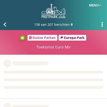
MENU
158
van
207
berichten
Duitse Parken
Europa-Park
Toekomst Euro Mir