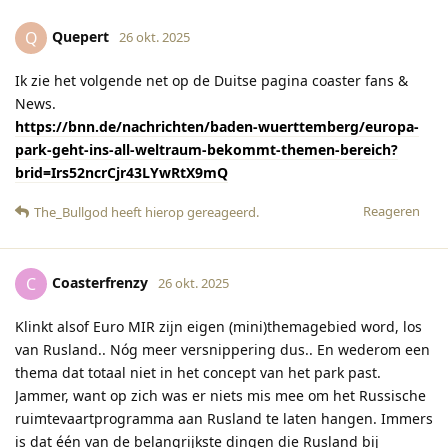
Quepert
Q
26 okt. 2025
Ik zie het volgende net op de Duitse pagina coaster fans &
News.
https://bnn.de/nachrichten/baden-wuerttemberg/europa-
park-geht-ins-all-weltraum-bekommt-themen-bereich?
brid=Irs52ncrCjr43LYwRtX9mQ
Reageren
The_Bullgod
heeft hierop gereageerd
.
Coasterfrenzy
C
26 okt. 2025
Klinkt alsof Euro MIR zijn eigen (mini)themagebied word, los
van Rusland.. Nóg meer versnippering dus.. En wederom een
thema dat totaal niet in het concept van het park past.
Jammer, want op zich was er niets mis mee om het Russische
ruimtevaartprogramma aan Rusland te laten hangen. Immers
is dat één van de belangrijkste dingen die Rusland bij