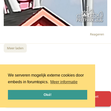
Reageren
Meer laden
We serveren mogelijk externe cookies door
embeds in forumtopics.
Meer informatie
Oké!
Oeps! Er is iets misgegaan. Herlaad de pagina en probeer het
opnieuw.