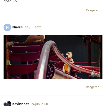
goed :-p
Reageren
NielsB
N
24 jun. 2020
Reageren
Kevinnnet
24 jun. 2020