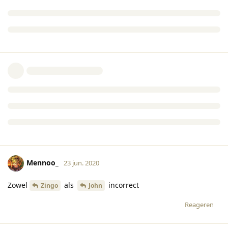
Mennoo_
23 jun. 2020
Zowel
als
incorrect
Zingo
John
Reageren