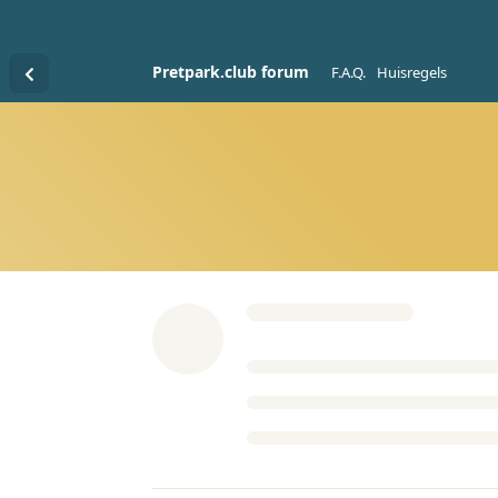
Pretpark.club forum
F.A.Q.
Huisregels