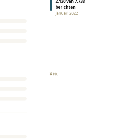
2.130
van
7.738
berichten
januari 2022
Nu