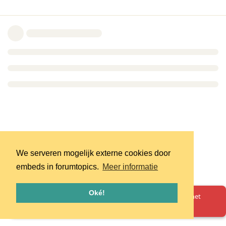
We serveren mogelijk externe cookies door
embeds in forumtopics.
Meer informatie
Oké!
Oeps! Er is iets misgegaan. Herlaad de pagina en probeer het
opnieuw.