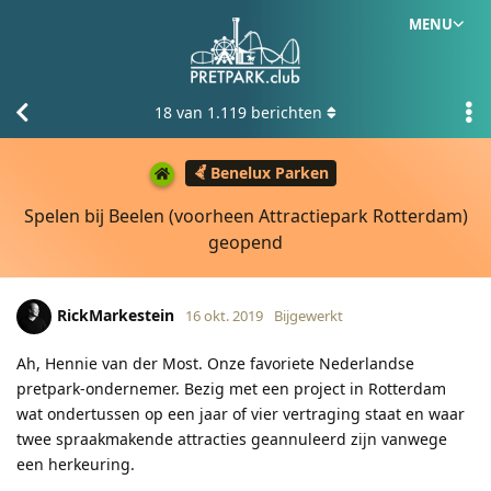
MENU
18
van
1.119
berichten
Benelux Parken
Spelen bij Beelen (voorheen Attractiepark Rotterdam)
geopend
RickMarkestein
16 okt. 2019
Bijgewerkt
Ah, Hennie van der Most. Onze favoriete Nederlandse
pretpark-ondernemer. Bezig met een project in Rotterdam
wat ondertussen op een jaar of vier vertraging staat en waar
twee spraakmakende attracties geannuleerd zijn vanwege
een herkeuring.