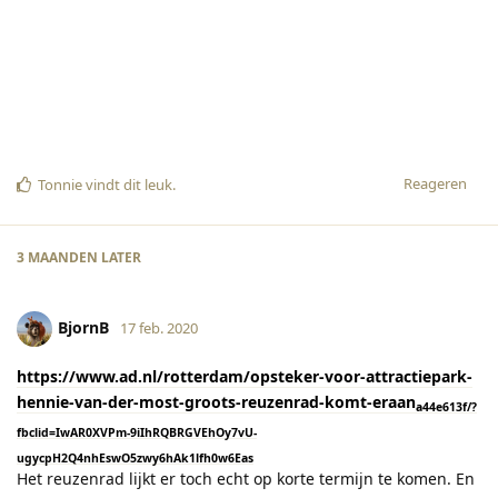
Reageren
Tonnie
vindt dit leuk
.
3 MAANDEN
LATER
BjornB
17 feb. 2020
https://www.ad.nl/rotterdam/opsteker-voor-attractiepark-
hennie-van-der-most-groots-reuzenrad-komt-eraan
a44e613f/?
fbclid=IwAR0XVPm-9iIhRQBRGVEhOy7vU-
ugycpH2Q4nhEswO5zwy6hAk1lfh0w6Eas
Het reuzenrad lijkt er toch echt op korte termijn te komen. En