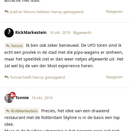
attractie niet door.
Reageren
Joell
en
Marvin
hebben hierop gereageerd
.
RickMarkestein
16 okt. 2019
Bijgewerkt
Ik ben ook zeker benieuwd. De UFO toren vind ik
Tonnie
echt een pisvlek in de stad met die pipo-wagens er omheen,
maar het speeldek ziet er dan weer netjes afgewerkt uit. Het
zal wel bij de van der Most experience horen.
Reageren
Tonnie
heeft hierop gereageerd
.
Tonnie
16 okt. 2019
Precies, het idee van een draaiend
RickMarkestein
restaurant met de Rotterdam Skyline is in de basis een top
idee.
Maar in de huidige uitvoering is het gewoon weer net niet