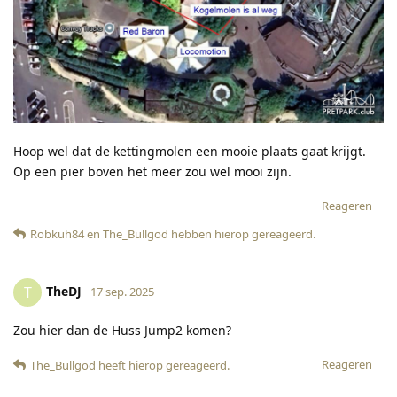
Hoop wel dat de kettingmolen een mooie plaats gaat krijgt.
Op een pier boven het meer zou wel mooi zijn.
Reageren
Robkuh84
en
The_Bullgod
hebben hierop gereageerd
.
TheDJ
T
17 sep. 2025
Zou hier dan de Huss Jump2 komen?
Reageren
The_Bullgod
heeft hierop gereageerd
.