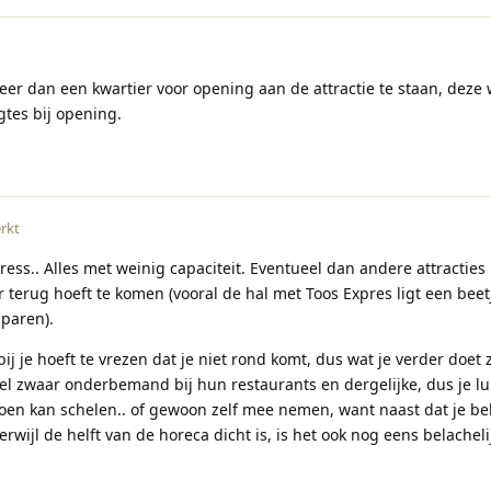
er dan een kwartier voor opening aan de attractie te staan, deze 
gtes bij opening.
rkt
ress.. Alles met weinig capaciteit. Eventueel dan andere attracties 
r terug hoeft te komen (vooral de hal met Toos Expres ligt een beet
sparen).
j je hoeft te vrezen dat je niet rond komt, dus wat je verder doet z
 wel zwaar onderbemand bij hun restaurants en dergelijke, dus je l
doen kan schelen.. of gewoon zelf mee nemen, want naast dat je bel
erwijl de helft van de horeca dicht is, is het ook nog eens belacheli