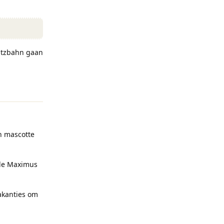
litzbahn gaan
Reageren
an mascotte
n de Maximus
vakanties om