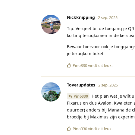
Nickknipping
2 sep. 2025
Tip: Vergeet bij de toegang je QR
korting terugkomen in de kerstvak
Bewaar hiervoor ook je toeggangs
je terugkom ticket.
Pino330
vindt dit leuk
.
Toverupdates
2 sep. 2025
Het plan wat je wilt u
Pino330
Pixarus en dus Avalon. Kwa eten zo
duurder) anders bij Manana de ch
broodje bij Maximus zijn experim
Pino330
vindt dit leuk
.