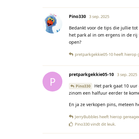
Pino330
3 sep. 2025
Bedankt voor de tips die jullie t
het park al in om ergens in de rij
open?
pretparkgekkie05-10
heeft hierop 
pretparkgekkie05-10
3 sep. 2025
P
Het park gaat 10 uur o
Pino330
zinom een halfuur eerder te kome
En ja ze verkopen pins, meteen he
JerryBubbles
heeft hierop gereage
Pino330
vindt dit leuk
.