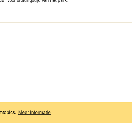
ur voor sluitingstijd van het park.
mtopics.
Meer informatie