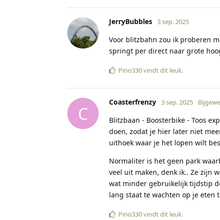
JerryBubbles
3 sep. 2025
Voor blitzbahn zou ik proberen me
springt per direct naar grote hoo
Pino330
vindt dit leuk
.
Coasterfrenzy
3 sep. 2025
Bijgewe
C
Blitzbaan - Boosterbike - Toos exp
doen, zodat je hier later niet mee
uithoek waar je het lopen wilt be
Normaliter is het geen park waarbi
veel uit maken, denk ik.. Ze zijn
wat minder gebruikelijk tijdstip 
lang staat te wachten op je eten t
Pino330
vindt dit leuk
.