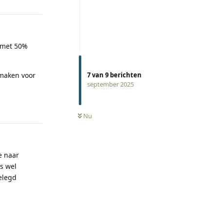
n met 50%
 maken voor
7
van
9
berichten
september 2025
Reageren
Nu
e naar
is wel
elegd
Reageren