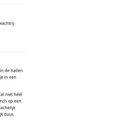
wachtrij
Reageren
in de hallen
je in een
al niet héél
unch op een
achelijk
jk duur.
Reageren