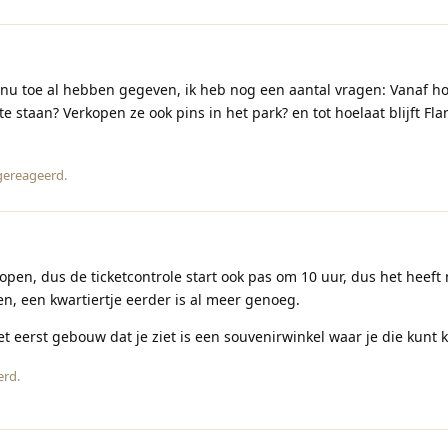
ot nu toe al hebben gegeven, ik heb nog een aantal vragen: Vanaf h
 te staan? Verkopen ze ook pins in het park? en tot hoelaat blijft Fl
gereageerd
.
pen, dus de ticketcontrole start ook pas om 10 uur, dus het heeft 
n, een kwartiertje eerder is al meer genoeg.
t eerst gebouw dat je ziet is een souvenirwinkel waar je die kunt 
erd
.