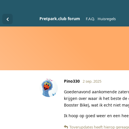
Pretpark.club forum
F.A.Q.
Huisregels
Pino330
2 sep. 2025
Goedenavond aankomende zaterdag 
krijgen over waar ik het beste d
Booster Bike), wat ik echt niet m
Ik hoop op goed weer en een heerl
Toverupdates
heeft hierop gereag