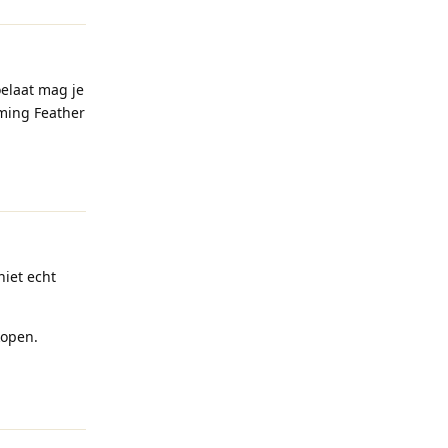
oelaat mag je
aming Feather
Reageren
niet echt
kopen.
Reageren