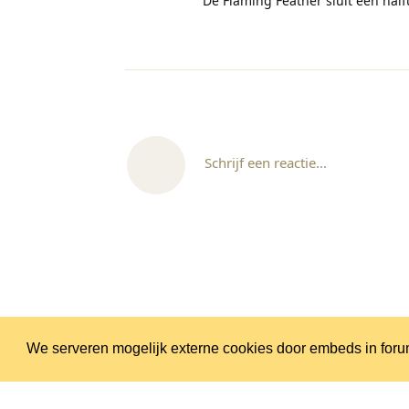
De Flaming Feather sluit een halfu
Schrijf een reactie...
We serveren mogelijk externe cookies door embeds in foru