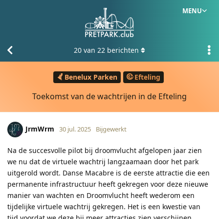
MENU
20
van
22
berichten
Benelux Parken
Efteling
Toekomst van de wachtrijen in de Efteling
JrmWrm
30 jul. 2025
Bijgewerkt
Na de succesvolle pilot bij droomvlucht afgelopen jaar zien
we nu dat de virtuele wachtrij langzaamaan door het park
uitgerold wordt. Danse Macabre is de eerste attractie die een
permanente infrastructuur heeft gekregen voor deze nieuwe
manier van wachten en Droomvlucht heeft wederom een
tijdelijke virtuele wachtrij gekregen. Het is een kwestie van
tijd voordat we deze bij meer attracties zien verschijnen.