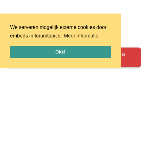
We serveren mogelijk externe cookies door
embeds in forumtopics.
Meer informatie
Oké!
Oeps! Er is iets misgegaan. Herlaad de pagina en probeer het
opnieuw.
Homepage
Huisregels
Privacy