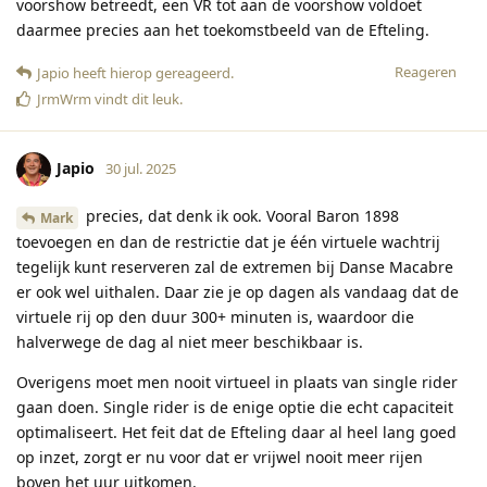
voorshow betreedt, een VR tot aan de voorshow voldoet
daarmee precies aan het toekomstbeeld van de Efteling.
Reageren
Japio
heeft hierop gereageerd
.
JrmWrm
vindt dit leuk
.
Japio
30 jul. 2025
precies, dat denk ik ook. Vooral Baron 1898
Mark
toevoegen en dan de restrictie dat je één virtuele wachtrij
tegelijk kunt reserveren zal de extremen bij Danse Macabre
er ook wel uithalen. Daar zie je op dagen als vandaag dat de
virtuele rij op den duur 300+ minuten is, waardoor die
halverwege de dag al niet meer beschikbaar is.
Overigens moet men nooit virtueel in plaats van single rider
gaan doen. Single rider is de enige optie die echt capaciteit
optimaliseert. Het feit dat de Efteling daar al heel lang goed
op inzet, zorgt er nu voor dat er vrijwel nooit meer rijen
boven het uur uitkomen.