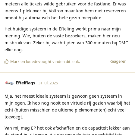
meteen alle tickets wilde gebruiken voor de fastlane. Er was
ineens 1 plek over bij Voltron maar kon hem niet reserveren
omdat hij automatisch het hele gezin meepakte.
Het huidige systeem in de Efteling werkt prima naar mijn
mening. Wie, buiten de vaste bezoekers, maken hier nou
misbruik van. Zeker bij wachttijden van 300 minuten bij DMC
elke dag.
Reageren
Mark
en
lodedevooght
vinden dit leuk
.
Eftelflags
31 jul. 2025
Mja, het meest ideale systeem is gewoon geen systeem in
mijn ogen. Ik heb nog nooit een virtuele rij gezien waarbij het
echt (buiten misschien de ultieme piekmomenten) echt veel
toevoegt.
Van mij mag EP het ook afschaffen en de capaciteit lekker aan
de stand by rij geven. Als daarmee de totale wachttijd iets