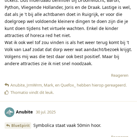
tickets. Dus inderdaad definitief bij Droomvlucht, Baron,
Python, Vliegende Hollander, Joris en de Draak. Lastige is wel,
dat als je 't bij alle achtbanen doet in Ruigrijk, er voor die
doelgroep wel voldoende kleinere dingen te doen zijn die je
kunt doen tijdens het virtuele wachten. Enkel de kinder
attracties of horeca red het niet.
Wat ik ook wel tof zou vinden is als het weer terug komt bij 't
Volk van Laaf zodat dat dorp weer wat aandacht/bezoek krijgt.
Volgens mij was die test daar ook best positief. Maar bij
andere attracties zie ik niet snel noodzaak.
Reageren
Anubite
,
JrmWrm
,
Mark
, en
Quefox_
hebben hierop gereageerd
.
Thomatio
vindt dit leuk
.
Anubite
30 jul. 2025
Symbolica staat vaak 50min hoor.
BlueSpirit