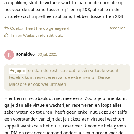
aanpakken; sluit de virtuele wachtrij aan bij de normale rij
net voor de splitsing tussen rij 1 en rij 2&3, of zal je in de
virtuele wachtrij zelf een splitsing hebben tussen 1 en 2&3
Reageren
Quefox_
heeft hierop gereageerd
.
Tim
en
Wuiles
vinden dit leuk
.
Ronald66
R
30 jul. 2025
en dan de restrictie dat je één virtuele wachtrij
Japio
tegelijk kunt reserveren zal de extremen bij Danse
Macabre er ook wel uithalen
Hier ben ik het absoluut niet mee eens. Zodra je binnenkomt
ga je dan alle virtuele wachtrijen reserveren en loopt alles
zeker weten op tot uren, heeft geen enkel nut. Ik zou er zelfs
een voorstander van zijn dat je tickets aan virtueel wachten
koppelt want zoals het nu is, reserveer ik voor de hele groep
bij DM en reserveert iemand anders uit mijn groep voor de