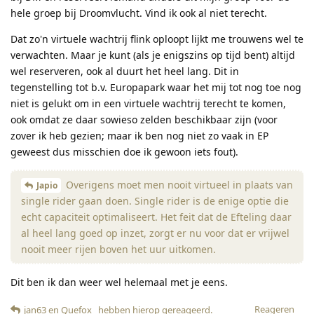
hele groep bij Droomvlucht. Vind ik ook al niet terecht.
Dat zo'n virtuele wachtrij flink oploopt lijkt me trouwens wel te
verwachten. Maar je kunt (als je enigszins op tijd bent) altijd
wel reserveren, ook al duurt het heel lang. Dit in
tegenstelling tot b.v. Europapark waar het mij tot nog toe nog
niet is gelukt om in een virtuele wachtrij terecht te komen,
ook omdat ze daar sowieso zelden beschikbaar zijn (voor
zover ik heb gezien; maar ik ben nog niet zo vaak in EP
geweest dus misschien doe ik gewoon iets fout).
Overigens moet men nooit virtueel in plaats van
Japio
single rider gaan doen. Single rider is de enige optie die
echt capaciteit optimaliseert. Het feit dat de Efteling daar
al heel lang goed op inzet, zorgt er nu voor dat er vrijwel
nooit meer rijen boven het uur uitkomen.
Dit ben ik dan weer wel helemaal met je eens.
Reageren
jan63
en
Quefox_
hebben hierop gereageerd
.