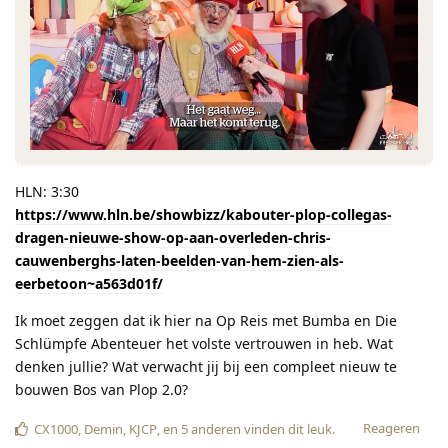
HLN: 3:30
https://www.hln.be/showbizz/kabouter-plop-collegas-
dragen-nieuwe-show-op-aan-overleden-chris-
cauwenberghs-laten-beelden-van-hem-zien-als-
eerbetoon~a563d01f/
Ik moet zeggen dat ik hier na Op Reis met Bumba en Die
Schlümpfe Abenteuer het volste vertrouwen in heb. Wat
denken jullie? Wat verwacht jij bij een compleet nieuw te
bouwen Bos van Plop 2.0?
Reageren
CX1000
,
Demin
,
KJCP
, en
5
anderen
vinden dit leuk
.