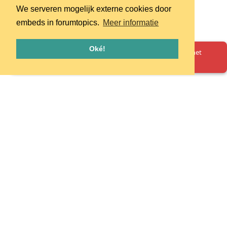
We serveren mogelijk externe cookies door
embeds in forumtopics.
Meer informatie
Oké!
Oeps! Er is iets misgegaan. Herlaad de pagina en probeer het
opnieuw.
Homepage
Huisregels
Privacy
© 2026 - pretpark.club