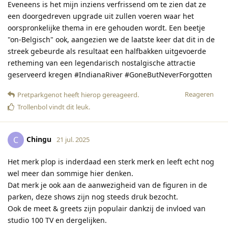
Eveneens is het mijn inziens verfrissend om te zien dat ze
een doorgedreven upgrade uit zullen voeren waar het
oorspronkelijke thema in ere gehouden wordt. Een beetje
"on-Belgisch" ook, aangezien we de laatste keer dat dit in de
streek gebeurde als resultaat een halfbakken uitgevoerde
retheming van een legendarisch nostalgische attractie
geserveerd kregen #IndianaRiver #GoneButNeverForgotten
Reageren
Pretparkgenot
heeft hierop gereageerd
.
Trollenbol
vindt dit leuk
.
Chingu
C
21 jul. 2025
Het merk plop is inderdaad een sterk merk en leeft echt nog
wel meer dan sommige hier denken.
Dat merk je ook aan de aanwezigheid van de figuren in de
parken, deze shows zijn nog steeds druk bezocht.
Ook de meet & greets zijn populair dankzij de invloed van
studio 100 TV en dergelijken.