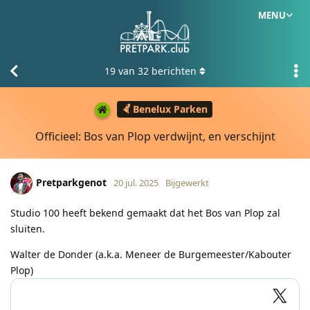
MENU
19
van
32
berichten
Benelux Parken
Officieel: Bos van Plop verdwijnt, en verschijnt
Pretparkgenot
20 jul. 2025
Bijgewerkt
Studio 100 heeft bekend gemaakt dat het Bos van Plop zal
sluiten.
Walter de Donder (a.k.a. Meneer de Burgemeester/Kabouter
Plop)