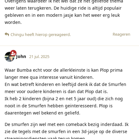
Overigens waardeer ik het wel dat ze het geliefde thema
weer laten terugkeren. De huidige ride is altijd populair
gebleven en in een modern jasje kan het weer erg leuk
worden.
Reageren
Chingu
heeft hierop gereageerd
.
John
21 jul. 2025
Waar Bumba echt voor de allerkleinste is kan Plop prima
langer mee qua interesse vanuit kinderen.
En wat betreft kinderen en leeftijd denk ik dat de Smurfen
meer voor oudere kinderen is dan dat Plop dat is.
Ik heb 2 kinderen (bijna 2 en net 5 jaar oud) die zich nog
nooit in de Smurfen hebben geïnteresseerd. Plop is
daarentegen wel bekend en geliefd.
De smurfen zijn wel met een comeback bezig inderdaad. Ik
zie de tegels met de smurfen in een 3d-jasje op de diverse
streamingsdiensten vaak terug komen.