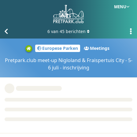
MENU
6
van
45
berichten
Europese Parken
Meetings
Pretpark.club meet-up Nigloland & Fraispertuis City - 5-
6 juli - inschrijving