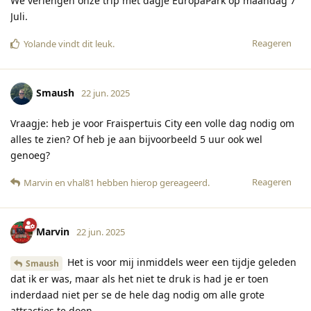
We verlengen onze trip met dagje EuropaPark op maandag 7
Juli.
Reageren
Yolande
vindt dit leuk
.
Smaush
22 jun. 2025
Vraagje: heb je voor Fraispertuis City een volle dag nodig om
alles te zien? Of heb je aan bijvoorbeeld 5 uur ook wel
genoeg?
Reageren
Marvin
en
vhal81
hebben hierop gereageerd
.
Marvin
22 jun. 2025
Het is voor mij inmiddels weer een tijdje geleden
Smaush
dat ik er was, maar als het niet te druk is had je er toen
inderdaad niet per se de hele dag nodig om alle grote
attracties te doen.