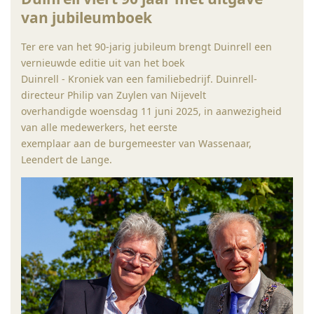
van jubileumboek
Ter ere van het 90-jarig jubileum brengt Duinrell een
vernieuwde editie uit van het boek
Duinrell - Kroniek van een familiebedrijf. Duinrell-
directeur Philip van Zuylen van Nijevelt
overhandigde woensdag 11 juni 2025, in aanwezigheid
van alle medewerkers, het eerste
exemplaar aan de burgemeester van Wassenaar,
Leendert de Lange.