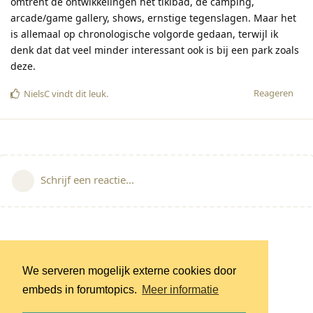
omtrent de ontwikkelingen het tikibad, de camping,
arcade/game gallery, shows, ernstige tegenslagen. Maar het
is allemaal op chronologische volgorde gedaan, terwijl ik
denk dat dat veel minder interessant ook is bij een park zoals
deze.
Reageren
NielsC
vindt dit leuk
.
Schrijf een reactie...
We serveren mogelijk externe cookies door
embeds in forumtopics.
Meer informatie