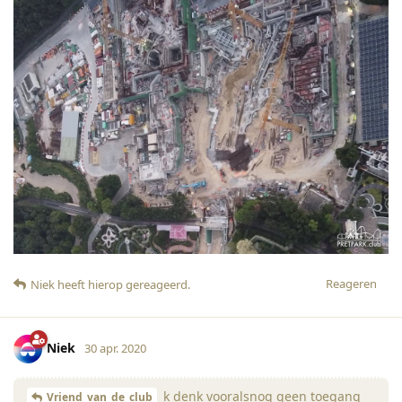
Reageren
Niek
heeft hierop gereageerd
.
Niek
30 apr. 2020
k denk vooralsnog geen toegang
Vriend_van_de_club