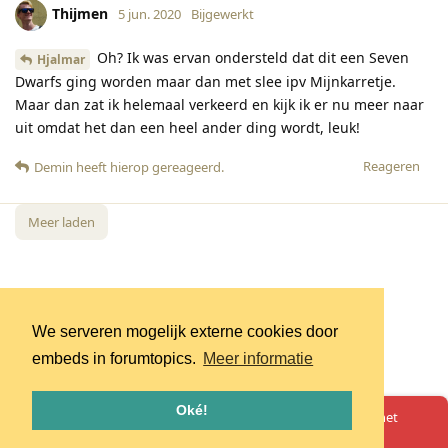
Thijmen
5 jun. 2020
Bijgewerkt
Oh? Ik was ervan ondersteld dat dit een Seven
Hjalmar
Dwarfs ging worden maar dan met slee ipv Mijnkarretje.
Maar dan zat ik helemaal verkeerd en kijk ik er nu meer naar
uit omdat het dan een heel ander ding wordt, leuk!
Reageren
Demin
heeft hierop gereageerd
.
Meer laden
We serveren mogelijk externe cookies door
embeds in forumtopics.
Meer informatie
Oké!
Oeps! Er is iets misgegaan. Herlaad de pagina en probeer het
opnieuw.