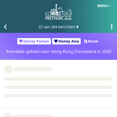
MENU
22
van
284
berichten
Disney Parken
Disney Asia
Bouw
Arendelle gebied voor Hong Kong Disneyland in 2020