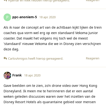
Hjalmar
en
Niek
hebben hierop gereageerd
.
ppc-anoniem-5
P
18 apr. 2020
Als ik naar de concept art van de achtbaan kijkt lijken de trein
coaches qua vorm wel erg op een standaard Vekoma Junior
coaster. Dat maakt het volgens mij toch wel de meest
'standaard' nieuwe Vekoma die we in Disney zien verschijnen
deze dag.
Reageren
CarlosAmigos
heeft hierop gereageerd
.
Frank
18 apr. 2020
Gave beelden om te zien, zo’n drone video over Hong Kong
Disneyland. Ik meen me te herinneren dat er een aantal
weken geleden discussies waren over het inzetten van de
Disney Resort Hotels als quarantaine gebied voor mensen