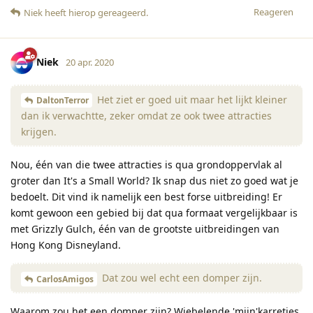
Reageren
Niek
heeft hierop gereageerd
.
Niek
20 apr. 2020
Het ziet er goed uit maar het lijkt kleiner
DaltonTerror
dan ik verwachtte, zeker omdat ze ook twee attracties
krijgen.
Nou, één van die twee attracties is qua grondoppervlak al
groter dan It's a Small World? Ik snap dus niet zo goed wat je
bedoelt. Dit vind ik namelijk een best forse uitbreiding! Er
komt gewoon een gebied bij dat qua formaat vergelijkbaar is
met Grizzly Gulch, één van de grootste uitbreidingen van
Hong Kong Disneyland.
Dat zou wel echt een domper zijn.
CarlosAmigos
Waarom zou het een domper zijn? Wiebelende 'mijn'karretjes