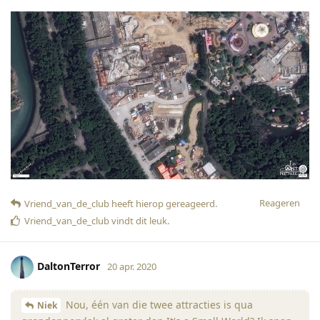
Reageren
Vriend_van_de_club
heeft hierop gereageerd
.
Vriend_van_de_club
vindt dit leuk
.
DaltonTerror
20 apr. 2020
Nou, één van die twee attracties is qua
Niek