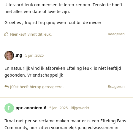
Uiteraard leuk om mensen te leren kennen. Tenslotte hoeft
niet alles een date of love te zijn.
Groetjes , Ingrid Ing ging even fout bij de invoer
Reageren
Nienke81
vindt dit leuk
.
Ing
5 jan. 2025
En natuurlijk vind ik afspreken Efteling leuk, is niet leeftijd
gebonden. Vriendschappelijk
Reageren
J00st
heeft hierop gereageerd
.
ppc-anoniem-6
P
5 jan. 2025
Bijgewerkt
Ik wil niet per se reclame maken maar er is een Efteling Fans
Community, hier zitten voornamelijk jong volwassenen in