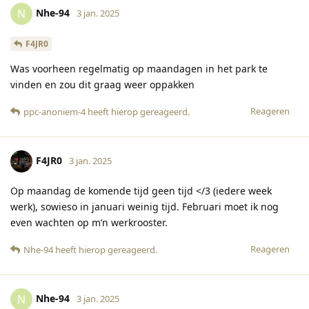
Nhe-94
N
3 jan. 2025
F4JR0
Was voorheen regelmatig op maandagen in het park te
vinden en zou dit graag weer oppakken
Reageren
ppc-anoniem-4
heeft hierop gereageerd
.
F4JR0
3 jan. 2025
Op maandag de komende tijd geen tijd </3 (iedere week
werk), sowieso in januari weinig tijd. Februari moet ik nog
even wachten op m’n werkrooster.
Reageren
Nhe-94
heeft hierop gereageerd
.
Nhe-94
N
3 jan. 2025