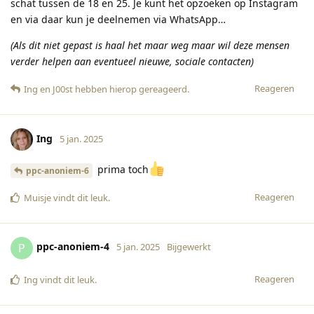
schat tussen de 18 en 25. Je kunt het opzoeken op Instagram
en via daar kun je deelnemen via WhatsApp…
(Als dit niet gepast is haal het maar weg maar wil deze mensen
verder helpen aan eventueel nieuwe, sociale contacten)
Reageren
Ing
en
J00st
hebben hierop gereageerd
.
Ing
5 jan. 2025
prima toch
ppc-anoniem-6
Reageren
Muisje
vindt dit leuk
.
ppc-anoniem-4
P
5 jan. 2025
Bijgewerkt
Reageren
Ing
vindt dit leuk
.