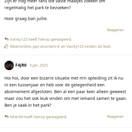
Zijn er nog meer fans die vaste maatjes zoeken om
regelmatig het park te bezoeken?
Hoor graag ban jullie.
Reageren
Vanity123
heeft hierop gereageerd
.
Ikbenonline
,
ppc-anoniem-4
, en
Vanity123
vinden dit leuk
.
F4JR0
3 jan. 2025
Hoi hoi, door een bizarre situatie met m’n opleiding zit ik nu
in een tussenjaar en heb voor de gelegenheid een
abonnement afgesloten. Ben al een paar keer alleen geweest
maar zou het ook leuk vinden om met iemand samen te gaan.
Ben je vaak in het park?
Reageren
Nhe-94
heeft hierop gereageerd
.