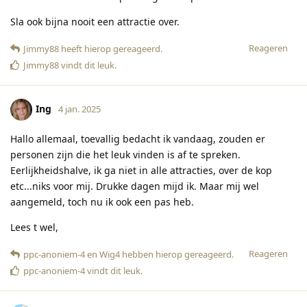
Sla ook bijna nooit een attractie over.
Reageren
Jimmy88
heeft hierop gereageerd
.
Jimmy88
vindt dit leuk
.
Ing
4 jan. 2025
Hallo allemaal, toevallig bedacht ik vandaag, zouden er
personen zijn die het leuk vinden is af te spreken.
Eerlijkheidshalve, ik ga niet in alle attracties, over de kop
etc...niks voor mij. Drukke dagen mijd ik. Maar mij wel
aangemeld, toch nu ik ook een pas heb.
Lees t wel,
Reageren
ppc-anoniem-4
en
Wig4
hebben hierop gereageerd
.
ppc-anoniem-4
vindt dit leuk
.