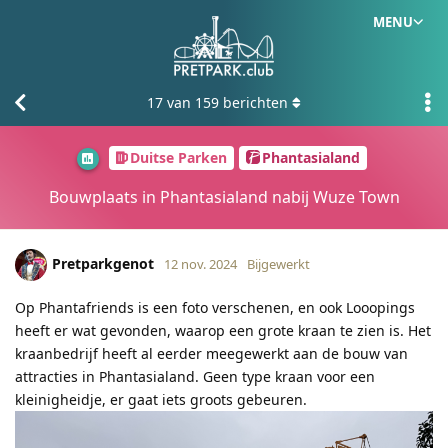
MENU
17
van
159
berichten
Duitse Parken
Phantasialand
Bouwplaats in Phantasialand nabij Wuze Town
Pretparkgenot
12 nov. 2024
Bijgewerkt
Op Phantafriends is een foto verschenen, en ook Looopings
heeft er wat gevonden, waarop een grote kraan te zien is. Het
kraanbedrijf heeft al eerder meegewerkt aan de bouw van
attracties in Phantasialand. Geen type kraan voor een
kleinigheidje, er gaat iets groots gebeuren.