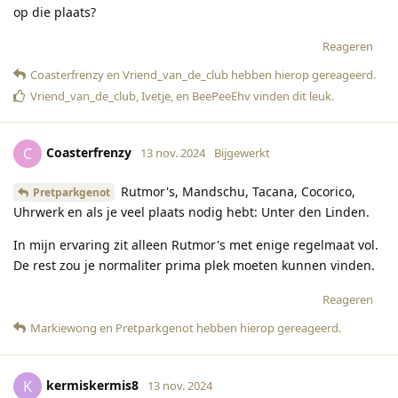
op die plaats?
Reageren
Coasterfrenzy
en
Vriend_van_de_club
hebben hierop gereageerd
.
Vriend_van_de_club
,
Ivetje
, en
BeePeeEhv
vinden dit leuk
.
Coasterfrenzy
C
13 nov. 2024
Bijgewerkt
Rutmor's, Mandschu, Tacana, Cocorico,
Pretparkgenot
Uhrwerk en als je veel plaats nodig hebt: Unter den Linden.
In mijn ervaring zit alleen Rutmor's met enige regelmaat vol.
De rest zou je normaliter prima plek moeten kunnen vinden.
Reageren
Markiewong
en
Pretparkgenot
hebben hierop gereageerd
.
kermiskermis8
K
13 nov. 2024