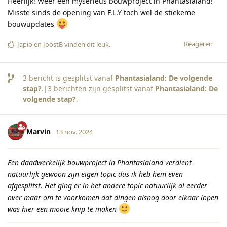
Heerlijk! Weer een myserieus bouwproject in Phantasialand!
Misste sinds de opening van F.L.Y toch wel de stiekeme
bouwupdates
Reageren
Japio
en
JoostB
vinden dit leuk
.
3
bericht is gesplitst vanaf
Phantasialand: De volgende
stap?
.|
3
berichten zijn gesplitst vanaf
Phantasialand: De
volgende stap?
.
Marvin
13 nov. 2024
Een daadwerkelijk bouwproject in Phantasialand verdient
natuurlijk gewoon zijn eigen topic dus ik heb hem even
afgesplitst. Het ging er in het andere topic natuurlijk al eerder
over maar om te voorkomen dat dingen alsnog door elkaar lopen
was hier een mooie knip te maken