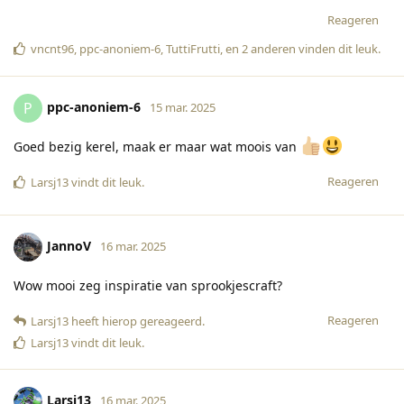
Reageren
vncnt96
,
ppc-anoniem-6
,
TuttiFrutti
, en
2
anderen
vinden dit leuk
.
ppc-anoniem-6
P
15 mar. 2025
Goed bezig kerel, maak er maar wat moois van
Reageren
Larsj13
vindt dit leuk
.
JannoV
16 mar. 2025
Wow mooi zeg inspiratie van sprookjescraft?
Reageren
Larsj13
heeft hierop gereageerd
.
Larsj13
vindt dit leuk
.
Larsj13
16 mar. 2025