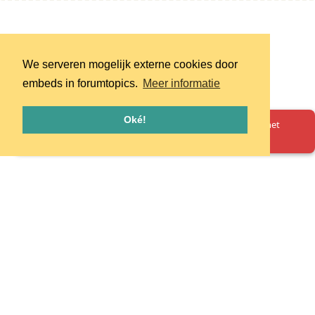
We serveren mogelijk externe cookies door
embeds in forumtopics.
Meer informatie
Oké!
Oeps! Er is iets misgegaan. Herlaad de pagina en probeer het
opnieuw.
Homepage
Huisregels
Privacy