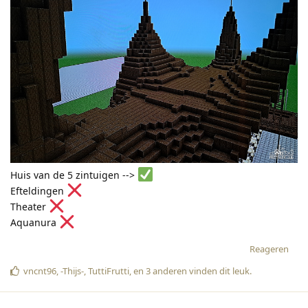
Huis van de 5 zintuigen -->
Efteldingen
Theater
Aquanura
Reageren
vncnt96
,
-Thijs-
,
TuttiFrutti
, en
3
anderen
vinden dit leuk
.