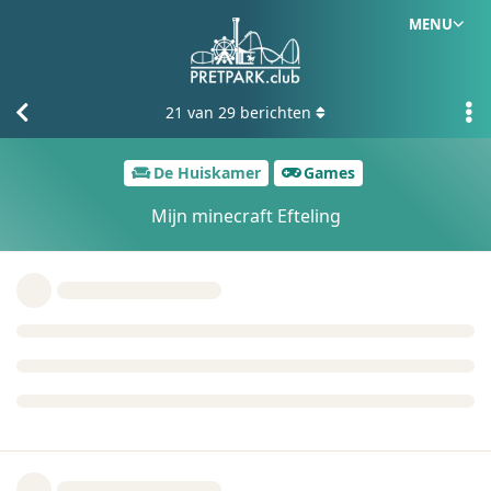
MENU
21
van
29
berichten
De Huiskamer
Games
Mijn minecraft Efteling